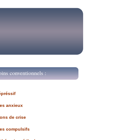
oins conventionnels :
épréssif
les anxieux
ions de crise
les compulsifs