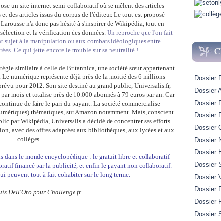
e un site internet semi-collaboratif où se mêlent des articles
s et des articles issus du corpus de l'éditeur. Le tout est proposé
 Larousse n'a donc pas hésité à s'inspirer de Wikipédia, tout en
a sélection et la vérification des données.
Un reproche que l'on fait
nt sujet à la manipulation ou aux combats idéologiques entre
C
rées. Ce qui jette encore le trouble sur sa neutralité !
tégie similaire à celle de Britannica, une société sœur appartenant
. Le numérique représente déjà près de la moitié des 6 millions
Dossier 
e prévu pour 2012. Son site destiné au grand public, Universalis.fr,
Dossier A
s par mois et totalise près de 10.000 abonnés à 79 euros par an. Car
Dossier 
continue de faire le pari du payant. La société commercialise
numériques) thématiques, sur Amazon notamment. Mais, conscient
Dossier 
blic par Wikipédia, Universalis a décidé de concentrer ses efforts
Dossier 
tion, avec des offres adaptées aux bibliothèques, aux lycées et aux
collèges.
Dossier 
Dossier H
is dans le monde encyclopédique : le gratuit libre et collaboratif
Dossier 
oratif financé par la publicité, et enfin le payant non collaboratif.
 peuvent tout à fait cohabiter sur le long terme.
Dossier 
Dossier P
is Dell'Oro
pour Challenge.fr
Dossier 
Dossier S