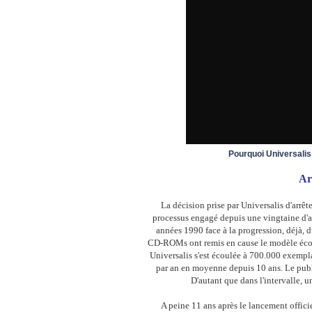
Pourquoi Universalis
Ar
La décision prise par Universalis d'arrêt
processus engagé depuis une vingtaine d'a
années 1990 face à la progression, déjà, 
CD-ROMs ont remis en cause le modèle écono
Universalis s'est écoulée à 700.000 exempla
par an en moyenne depuis 10 ans. Le publ
D'autant que dans l'intervalle, u
A peine 11 ans après le lancement offic