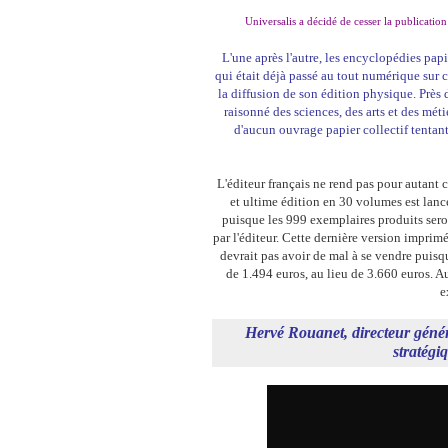
Universalis a décidé de cesser la publicat
L'une après l'autre, les encyclopédies papi
qui était déjà passé au tout numérique sur 
la diffusion de son édition physique. Près
raisonné des sciences, des arts et des mét
d'aucun ouvrage papier collectif tentan
L'éditeur français ne rend pas pour autant
et ultime édition en 30 volumes est lanc
puisque les 999 exemplaires produits sero
par l'éditeur. Cette dernière version imprim
devrait pas avoir de mal à se vendre puis
de 1.494 euros, au lieu de 3.660 euros. A
e
Hervé Rouanet, directeur génér
stratégi