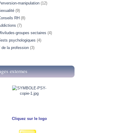
Perversion-manipulation
(12)
exualité
(9)
Conseils RH
(8)
ddictions
(7)
iviludes-groupes sectaires
(4)
Tests psychologiques
(4)
f de la profession
(3)
ages externes
Cliquez sur le logo