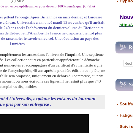
- Hypno
ion de son encyclopédie papier pour devenir 100% numérique. (C) SIPA
Nouvea
er jettent l'éponge. Après Britannica en mars dernier, et Larousse
ce créneau, Universalis a annoncé mardi 13 novembre qu'il arrêtait
http:/
 de 240 ans après l'achèvement du dernier volume du Dictionnaire
iers de Diderot et D'Alembert, la France ne disposera bientôt plus
t de rassembler le savoir universel. Une révolution au pays des
Lumières.
R
 complètement les armes dans l'univers de l'imprimé. Une septième
ée. Les collectionneurs en particulier apprécieront la démarche
nt numérotés et accompagnés d'un certificat d'authenticité signé
ée de l'encyclopédie, 40 ans après la première édition complète, ne
qu'elle sera proposée, uniquement en dehors du commerce, au prix
u moment où nous écrivons ces lignes, il ne restait plus que 743
S
xemplaires disponibles.
al d'Universalis, explique les raisons du tournant
- Souffr
que pris par son entreprise :
- Fatig
- Suivi 