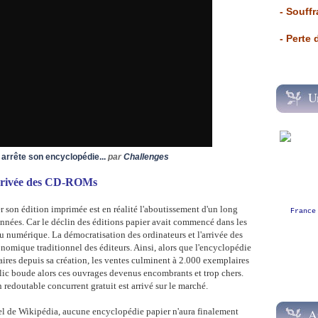
- Souffr
- Perte
U
 arrête son encyclopédie...
par
Challenges
rivée des CD-ROMs
er son édition imprimée est en réalité l'aboutissement d'un long
France
nnées. Car le déclin des éditions papier avait commencé dans les
du numérique. La démocratisation des ordinateurs et l'arrivée des
mique traditionnel des éditeurs. Ainsi, alors que l'encyclopédie
ires depuis sa création, les ventes culminent à 2.000 exemplaires
ic boude alors ces ouvrages devenus encombrants et trop chers.
n redoutable concurrent gratuit est arrivé sur le marché.
iel de Wikipédia, aucune encyclopédie papier n'aura finalement
A