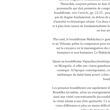
Theravâda, toujours présent en Asie d
personnelle qui doit permettre de compre
bouddhisme, voir l'article, pp. 22-25 ; pour
pas de dogme fondamental, en dehors de qu
d'autorité ecclésiastique ultime. Ces deux t
et à plus forte raison de fondamentalisme b
en leur se
Plus tard, le bouddhisme Mahâyâna (« gran
et au Viêtnam, prône la compassion pour to
sur la croyance en la transmigration des â
humaines et non-humaines. Le Mahâyâna 
Quant au bouddhisme Vajrayâna (ésotérique,
en Mongolie, il offre une vision grandiose
cosmique. A l'époque contemporaine, com
médiatique du dalaï-lama actuel, icôn
boud
Les penseurs bouddhistes ont rapidement éla
Bouddha lui-même, selon un enseignement 
ainsi une vérité conventionnelle (accessible
la vérité ultime à une élite spirituelle. Ce 
voies différentes et plus ou moins diffici
relève du domaine de l