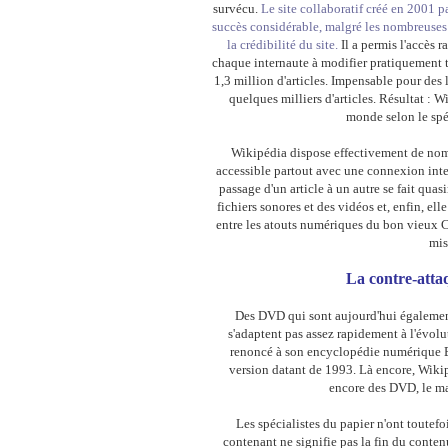
survécu.
Le site collaboratif créé en 2001 
succès considérable, malgré les nombreuses e
la crédibilité du site.
Il a permis l'accès r
chaque internaute à modifier pratiquement to
1,3 million d'articles. Impensable pour des 
quelques milliers d'articles. Résultat : W
monde selon le spéc
Wikipédia dispose effectivement de nomb
accessible partout avec une connexion inter
passage d'un article à un autre se fait qua
fichiers sonores et des vidéos et, enfin, ell
entre les atouts numériques du bon vieux C
mis
La contre-atta
Des DVD qui sont aujourd'hui également 
s'adaptent pas assez rapidement à l'évolu
renoncé à son encyclopédie numérique E
version datant de 1993. Là encore, Wikip
encore des DVD, le mar
Les spécialistes du papier n'ont toutefoi
contenant ne signifie pas la fin du conte