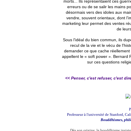
morts... Ils représentaient ces guerr
erreurs ou de se salir les mains p
désormais vers des idoles aux main
vendre, souvent orientaux, dont l'i
marketing leur permet des ventes réu
de leurs
Sous l'idéal du bien commun, ils dupe
recul de la vie et le vécu de l'his
demander ce que cache réellement 
appellent le « soft power ». Bernard F
sur ces questions religi
<< Penser, c'est refuser, c'est d
Professeur à l'université de Stanford, C
Bouddhismes, philo
Dès son origine, le bouddhisme insiste