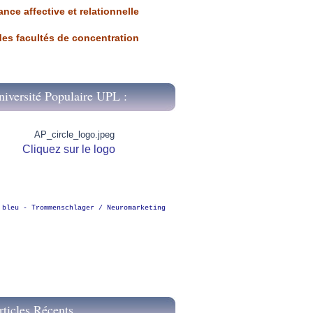
ance affective et relationnelle
 des facultés de concentration
niversité Populaire UPL :
Cliquez sur le logo
 bleu - Trommenschlager / Neuromarketing
rticles Récents