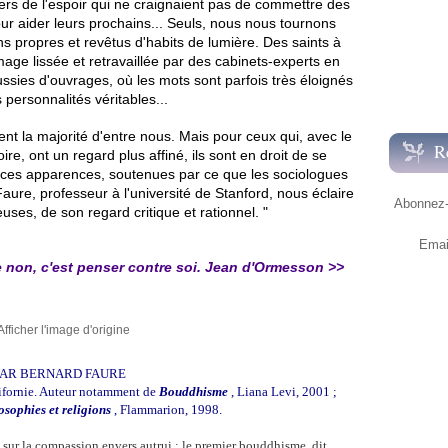
iers de l'espoir qui ne craignaient pas de commettre des
our aider leurs prochains... Seuls, nous nous tournons
s propres et revêtus d'habits de lumière. Des saints à
mage lissée et retravaillée par des cabinets-experts en
ssies d'ouvrages, où les mots sont parfois très éloignés
 personnalités véritables...
nt la majorité d'entre nous. Mais pour ceux qui, avec le
R
toire, ont un regard plus affiné, ils sont en droit de se
ces apparences, soutenues par ce que les sociologues
aure, professeur à l'université de Stanford, nous éclaire
Abonnez-v
euses, de son regard critique et rationnel. "
Emai
ire non, c'est penser contre soi. Jean d'Ormesson >>
PAR BERNARD FAURE
alifornie. Auteur notamment de
Bouddhisme
, Liana Levi, 2001 ;
sophies et religions
, Flammarion, 1998.
 sur la compassion envers autrui : le premier bouddhisme, dit