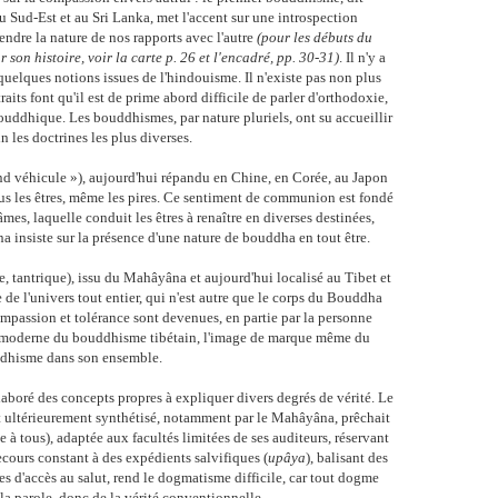
u Sud-Est et au Sri Lanka, met l'accent sur une introspection
ndre la nature de nos rapports avec l'autre
(pour les débuts du
 son histoire, voir la carte p. 26 et l'encadré, pp. 30-31)
. Il n'y a
elques notions issues de l'hindouisme. Il n'existe pas non plus
raits font qu'il est de prime abord difficile de parler d'orthodoxie,
ouddhique. Les bouddhismes, par nature pluriels, ont su accueillir
in les doctrines les plus diverses.
d véhicule »), aujourd'hui répandu en Chine, en Corée, au Japon
us les êtres, même les pires. Ce sentiment de communion est fondé
mes, laquelle conduit les êtres à renaître en diverses destinées,
insiste sur la présence d'une nature de bouddha en tout être.
 tantrique), issu du Mahâyâna et aujourd'hui localisé au Tibet et
 de l'univers tout entier, qui n'est autre que le corps du Bouddha
passion et tolérance sont devenues, en partie par la personne
e moderne du bouddhisme tibétain, l'image de marque même du
dhisme dans son ensemble.
boré des concepts propres à expliquer divers degrés de vérité. Le
ultérieurement synthétisé, notamment par le Mahâyâna, prêchait
 à tous), adaptée aux facultés limitées de ses auditeurs, réservant
recours constant à des expédients salvifiques (
upâya
), balisant des
les d'accès au salut, rend le dogmatisme difficile, car tout dogme
a parole, donc de la vérité conventionnelle.