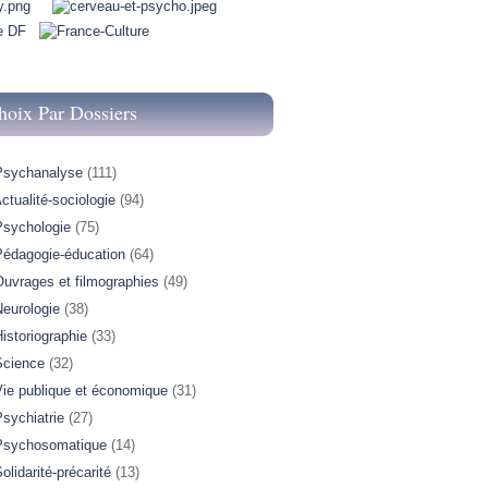
hoix Par Dossiers
Psychanalyse
(111)
ctualité-sociologie
(94)
Psychologie
(75)
Pédagogie-éducation
(64)
Ouvrages et filmographies
(49)
Neurologie
(38)
istoriographie
(33)
Science
(32)
Vie publique et économique
(31)
sychiatrie
(27)
Psychosomatique
(14)
olidarité-précarité
(13)