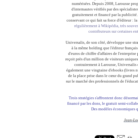
numérisées. Depuis 2008, Larousse propos
d'internautes vérifiés par des spécialiste
gratuitement et financé par la publicité.
conservant ce qui fait sa force d'éditeur : l
régulièrement à Wikipédia, très souve
contributeurs sur certaines ent
Universalis, de son côté, développe une stra
à la même holding que l'éditeur français
d'euros de chiffre d'affaires de l'entrepris
reçoit près d'un million de visiteurs unique
contrairement à Larousse, Universalis 
également une vingtaine d'ebooks (livres 
de la place prise dans le cœur du grand pu
sur le marché des professionnels de l'éduca
Trois stratégies s'affrontent donc désorma
financé par les dons, le gratuit semi-collab
Des modèles économiques qui
Jean-Lou