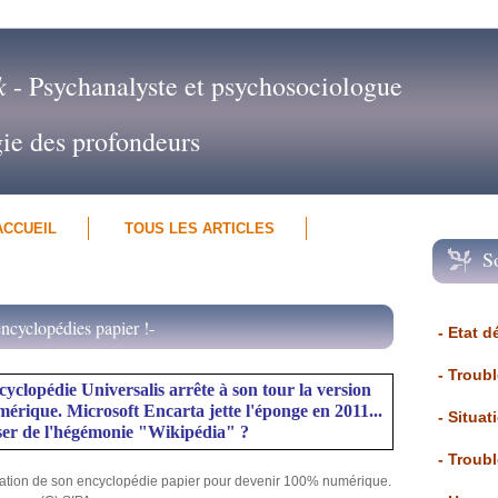
k
- Psychanalyste et psychosociologue
gie des profondeurs
ACCUEIL
TOUS LES ARTICLES
S
ncyclopédies papier !-
- Etat d
- Troub
cyclopédie Universalis arrête à son tour la version
ique. Microsoft Encarta jette l'éponge en 2011...
- Situat
ser de l'hégémonie "Wikipédia" ?
- Troub