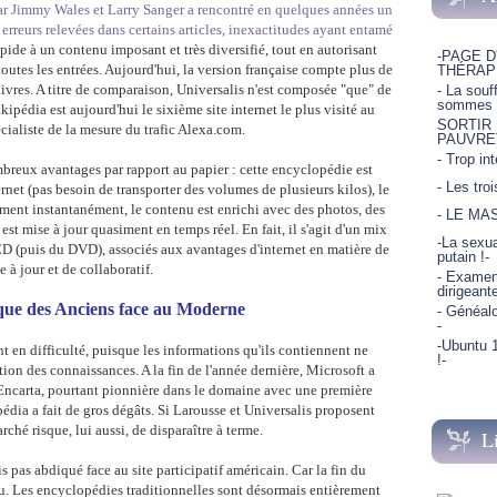
par Jimmy Wales et Larry Sanger a rencontré en quelques années un
rreurs relevées dans certains articles, inexactitudes ayant entamé
apide à un contenu imposant et très diversifié, tout en autorisant
-PAGE D
utes les entrées. Aujourd'hui, la version française compte plus de
THÉRAP
livres. A titre de comparaison, Universalis n'est composée "que" de
- La souf
sommes p
ikipédia est aujourd'hui le sixième site internet le plus visité au
SORTIR
ialiste de la mesure du trafic Alexa.com.
PAUVRE
- Trop in
reux avantages par rapport au papier : cette encyclopédie est
- Les tro
net (pas besoin de transporter des volumes de plusieurs kilos), le
siment instantanément, le contenu est enrichi avec des photos, des
- LE MA
e est mise à jour quasiment en temps réel. En fait, il s'agit d'un mix
-La sexua
D (puis du DVD), associés aux avantages d'internet en matière de
putain !-
e à jour et de collaboratif.
- Examen 
dirigeant
que des Anciens face au Moderne
- Généalo
-
-Ubuntu 1
en difficulté, puisque les informations qu'ils contiennent ne
!-
tion des connaissances. A la fin de l'année dernière, Microsoft a
ncarta, pourtant pionnière dans le domaine avec une première
édia a fait de gros dégâts. Si Larousse et Universalis proposent
ché risque, lui aussi, de disparaître à terme.
L
s pas abdiqué face au site participatif américain. Car la fin du
nu. Les encyclopédies traditionnelles sont désormais entièrement