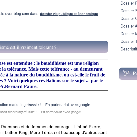
Dossier 
Dossier S
ste.over-blog.com
dans
dossier vie publique et économique
Dossier 
Dossier A
Dossier M
Dossier 
sme est-il vraiment tolérant ? -
Descripti
use est entendue : le bouddhisme est une religion
de la tolérance. Mais cette tolérance - au demeurant
P
liée à la nature du bouddhisme, ou est-elle le fruit de
s ? Voici quelques révélations sur le sujet ... par le
Pr.Bernard Faure.
n marketing réussie ! ... En partenariat avec google.
d'hommes et de femmes de courage : L'abbé Pierre,
i, Luther-King, Mère Térésa et beaucoup d'autres sont