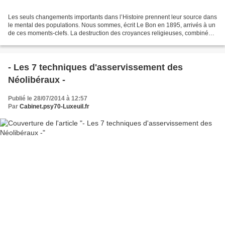
Les seuls changements importants dans l’Histoire prennent leur source dans
le mental des populations. Nous sommes, écrit Le Bon en 1895, arrivés à un
de ces moments-clefs. La destruction des croyances religieuses, combinée
avec l’émergence de nouvelles...
- Les 7 techniques d'asservissement des
Néolibéraux -
Publié le 28/07/2014 à 12:57
Par
Cabinet.psy70-Luxeuil.fr