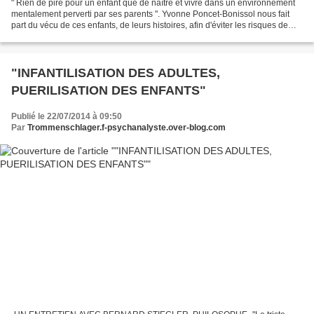
" Rien de pire pour un enfant que de naître et vivre dans un environnement
mentalement perverti par ses parents ". Yvonne Poncet-Bonissol nous fait
part du vécu de ces enfants, de leurs histoires, afin d'éviter les risques de
reproduction. Voici décrit...
"INFANTILISATION DES ADULTES,
PUERILISATION DES ENFANTS"
Publié le 22/07/2014 à 09:50
Par
Trommenschlager.f-psychanalyste.over-blog.com