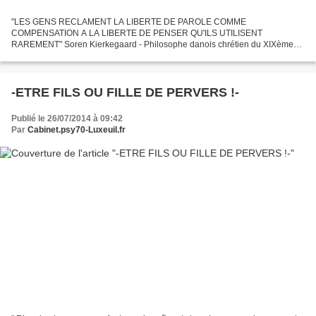
"LES GENS RECLAMENT LA LIBERTE DE PAROLE COMME
COMPENSATION A LA LIBERTE DE PENSER QU'ILS UTILISENT
RAREMENT" Soren Kierkegaard - Philosophe danois chrétien du XIXème
siècle Dans les démocraties anciennes (USA, Canada, une partie de
l’Europe occidentale,...
-ETRE FILS OU FILLE DE PERVERS !-
Publié le 26/07/2014 à 09:42
Par
Cabinet.psy70-Luxeuil.fr