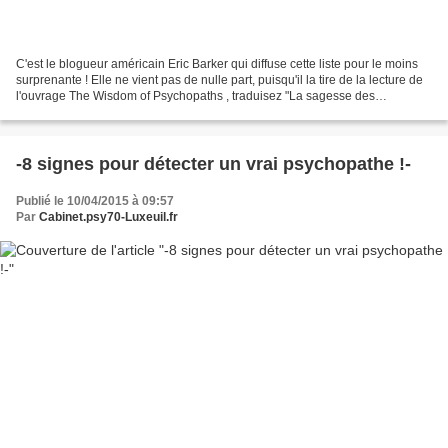
C'est le blogueur américain Eric Barker qui diffuse cette liste pour le moins
surprenante ! Elle ne vient pas de nulle part, puisqu'il la tire de la lecture de
l'ouvrage The Wisdom of Psychopaths , traduisez "La sagesse des
psychopathes" écrit par le...
-8 signes pour détecter un vrai psychopathe !-
Publié le 10/04/2015 à 09:57
Par
Cabinet.psy70-Luxeuil.fr