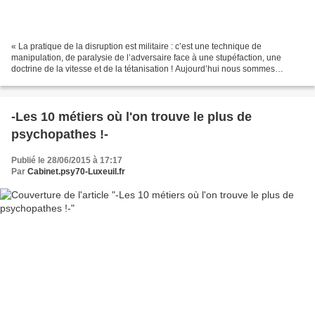
« La pratique de la disruption est militaire : c’est une technique de
manipulation, de paralysie de l’adversaire face à une stupéfaction, une
doctrine de la vitesse et de la tétanisation ! Aujourd’hui nous sommes
absolument stupéfait, du clodo du coin...
-Les 10 métiers où l'on trouve le plus de
psychopathes !-
Publié le 28/06/2015 à 17:17
Par
Cabinet.psy70-Luxeuil.fr