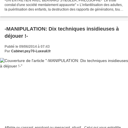
-UN ENTRETIEN AVEC BERNARD STIEGLER, PHILOSOPHE- "Le triste
constat d'une société mentalement appauvrie" « L’infantilisation des adultes,
la puérilisation des enfants, la destruction des rapports de générations, tout
cela revient à réfléchir au pouvoir...
-MANIPULATION: Dix techniques insidieuses à
déjouer !-
Publié le 09/06/2014 à 07:43
Par
Cabinet.psy70-Luxeuil.fr
Affable ou cassant, enrobant ou menaçant, allusif... Celui qui vous entortille