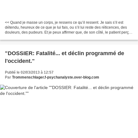
<< Quand je masse un corps, je ressens ce qu’il ressent. Je sais s’il est
détendu, heureux de ce que je lui fais, ou s’il lui reste des réticences, des
douleurs, des pudeurs. Et je peux affirmer que, de son côté, le patient perçoit
mon désir de le masser,...
"DOSSIER: Fatalité... et déclin programmé de
l'occident."
Publié le 02/03/2013 à 12:57
Par
Trommenschlager.f-psychanalyste.over-blog.com