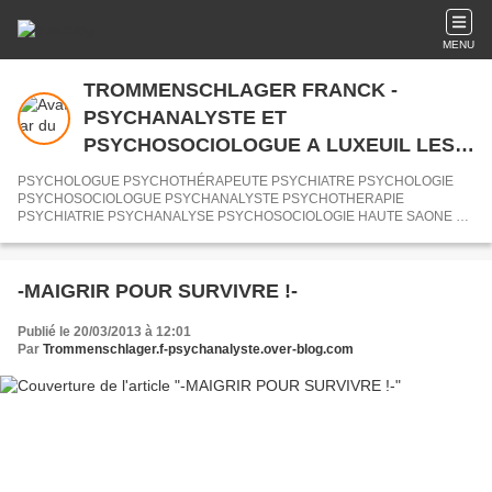
MENU
TROMMENSCHLAGER FRANCK -
PSYCHANALYSTE ET
PSYCHOSOCIOLOGUE A LUXEUIL LES
BAINS (70) LURE VESOUL SAULX SAINT-
PSYCHOLOGUE PSYCHOTHÉRAPEUTE PSYCHIATRE PSYCHOLOGIE
LOUP SUR SEMOUSE SAINT-SAUVEUR -
PSYCHOSOCIOLOGUE PSYCHANALYSTE PSYCHOTHERAPIE
PSYCHIATRIE PSYCHANALYSE PSYCHOSOCIOLOGIE HAUTE SAONE 70
AU CABINET DE PSYCHOLOGUES 70
HYPNOSE HYPNOTHERAPEUTE LURE LUXEUIL-LES-BAINS SAINT-
LOUP SUR SEMOUSE SAINT-SAUVEUR SAULX VESOUL ROYE 70
HAUTE SAONE
-MAIGRIR POUR SURVIVRE !-
Publié le 20/03/2013 à 12:01
Par
Trommenschlager.f-psychanalyste.over-blog.com