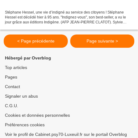
Stéphane Hessel, une vie d’indigné au service des citoyens ! Stéphane
Hessel est décédé hier à 95 ans. "Indignez-vous", son best-seller, a vu le
jour grâce aux éditions Indigène. (AFP JEAN-PIERRE CLATOT). Sylvie
Crossman et Jean-Pierre Barou, les éditeurs...
< Page précédente
Page suivante >
Hébergé par Overblog
Top articles
Pages
Contact
Signaler un abus
C.G.U.
Cookies et données personnelles
Préférences cookies
Voir le profil de Cabinet.psy70-Luxeuil.fr sur le portail Overblog