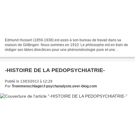
Edmund Husserl (1859-1938) est assis à son bureau de travail dans sa
maison de Göttingen. Nous sommes en 1910. Le philosophe est en train de
rédiger ses Idées directrices pour une phénoménologie pure et une
philosophie phénoménologique, manuscrit sur...
-HISTOIRE DE LA PEDOPSYCHIATRIE-
Publié le 13/03/2013 à 12:29
Par
Trommenschlager.f-psychanalyste.over-blog.com