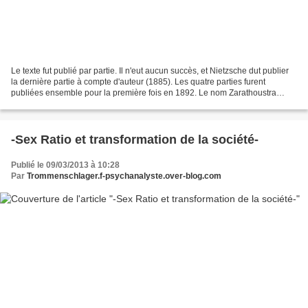
Le texte fut publié par partie. Il n'eut aucun succès, et Nietzsche dut publier
la dernière partie à compte d'auteur (1885). Les quatre parties furent
publiées ensemble pour la première fois en 1892. Le nom Zarathoustra
signifie « celui qui a de vieux...
-Sex Ratio et transformation de la société-
Publié le 09/03/2013 à 10:28
Par
Trommenschlager.f-psychanalyste.over-blog.com