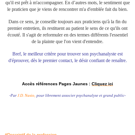
qu'il est prêt à m'accompagner. En d’autres mots, le sentiment que
le praticien que je viens de rencontrer m'a d'emblée fait du bien.
Dans ce sens, je conseille toujours aux praticiens qu'à la fin du
premier entretien, ils restituent au patient le sens de ce qu'ils ont
écouté. Il s'agit de reformuler en des termes différents l'essentiel
de la plainte que l'on vient d'entendre.
Bref, le meilleur critère pour trouver son psychanalyste est
d'éprouver, dès le premier contact, le désir confiant de renaître.
Accès références Pages Jaunes :
Cliquez ici
-Par
J.D. Nasio,
pour librement associer psychanalyse et grand public-
psychologue à Luxeuil-les-bains (70300). psychothérapeute à luxeuil-les-bains 70300. psychanalyste à luxeuil-les-bains 70.
psychiatre à luxeuil-les-bains 70. psychologue à luxeuil-les-bains 70.
psychothérapeute
psychologue psychiatre psychanalyste.
hypnose hypnothérapeute haute-saône 70200 Lure Luxeuil Vesoul Saint-sauveur Saint-loup 70800 Saulx Roye 70200 Faverney
70160 Conflans sur lanterne. Haute Saône 70 Port sur Saône Ronchamp 70250
#Descriptif de la profession