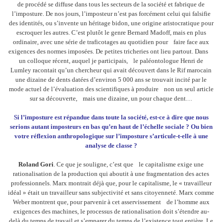
de procédé se diffuse dans tous les secteurs de la société et fabrique de
l’imposture. De nos jours, l’imposteur n’est pas forcément celui qui falsifie
des identités, ou s’invente un héritage bidon, une origine aristocratique pour
escroquer les autres. C’est plutôt le genre Bernard Madoff, mais en plus
ordinaire, avec une série de traficotages au quotidien pour faire face aux
exigences des normes imposées. De petites tricheries ont lieu partout. Dans
un colloque récent, auquel je participais, le paléontologue Henri de
Lumley racontait qu’un chercheur qui avait découvert dans le Rif marocain
une dizaine de dents datées d’environ 5 000 ans se trouvait incité par le
mode actuel de l’évaluation des scientifiques à produire non un seul article
sur sa découverte, mais une dizaine, un pour chaque dent…
Si l’imposture est répandue dans toute la société, est-ce à dire que nous
serions autant imposteurs en bas qu’en haut de l’échelle sociale ? Ou bien
votre réflexion anthropologique sur l’imposture s’articule-t-elle à une
analyse de classe ?
Roland Gori
. Ce que je souligne, c’est que le capitalisme exige une
rationalisation de la production qui aboutit à une fragmentation des actes
professionnels. Marx montrait déjà que, pour le capitalisme, le « travailleur
idéal » était un travailleur sans subjectivité et sans citoyenneté. Marx comme
Weber montrent que, pour parvenir à cet asservissement de l’homme aux
exigences des machines, le processus de rationalisation doit s’étendre au-
delà du temps de travail et s’emparer du temps de l’existence tout entière. Le