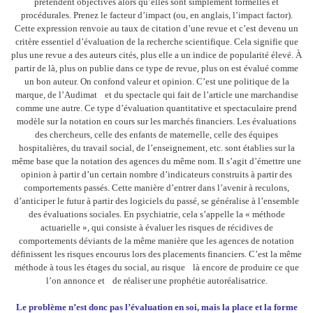
prétendent objectives alors qu’elles sont simplement formelles et
procédurales. Prenez le facteur d’impact (ou, en anglais, l’impact factor).
Cette expression renvoie au taux de citation d’une revue et c’est devenu un
critère essentiel d’évaluation de la recherche scientifique. Cela signifie que
plus une revue a des auteurs cités, plus elle a un indice de popularité élevé. À
partir de là, plus on publie dans ce type de revue, plus on est évalué comme
un bon auteur. On confond valeur et opinion. C’est une politique de la
marque, de l’Audimat et du spectacle qui fait de l’article une marchandise
comme une autre. Ce type d’évaluation quantitative et spectaculaire prend
modèle sur la notation en cours sur les marchés financiers. Les évaluations
des chercheurs, celle des enfants de maternelle, celle des équipes
hospitalières, du travail social, de l’enseignement, etc. sont établies sur la
même base que la notation des agences du même nom. Il s’agit d’émettre une
opinion à partir d’un certain nombre d’indicateurs construits à partir des
comportements passés. Cette manière d’entrer dans l’avenir à reculons,
d’anticiper le futur à partir des logiciels du passé, se généralise à l’ensemble
des évaluations sociales. En psychiatrie, cela s’appelle la « méthode
actuarielle », qui consiste à évaluer les risques de récidives de
comportements déviants de la même manière que les agences de notation
définissent les risques encourus lors des placements financiers. C’est la même
méthode à tous les étages du social, au risque là encore de produire ce que
l’on annonce et de réaliser une prophétie autoréalisatrice.
Le problème n’est donc pas l’évaluation en soi, mais la place et la forme