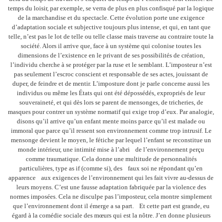
temps du loisir, par exemple, se verra de plus en plus confisqué par la logique
de la marchandise et du spectacle. Cette évolution porte une exigence
d’adaptation sociale et subjective toujours plus intense, et qui, en tant que
telle, n’est pas le lot de telle ou telle classe mais traverse au contraire toute la
société. Alors il arrive que, face à un système qui colonise toutes les
dimensions de l’existence en le privant de ses possibilités de création,
l’individu cherche à se protéger par la ruse et le semblant. L’imposteur n’est
pas seulement l’escroc conscient et responsable de ses actes, jouissant de
duper, de feindre et de mentir. L’imposture dont je parle concerne aussi les
individus ou même les États qui ont été dépossédés, expropriés de leur
souveraineté, et qui dès lors se parent de mensonges, de tricheries, de
masques pour contrer un système normatif qui exige trop d’eux. Par analogie,
disons qu’il arrive qu’un enfant mente moins parce qu’il est malade ou
immoral que parce qu’il ressent son environnement comme trop intrusif. Le
mensonge devient le moyen, le fétiche par lequel l’enfant se reconstitue un
monde intérieur, une intimité mise à l’abri de l’environnement perçu
comme traumatique. Cela donne une multitude de personnalités
particulières, type as if (comme si), des faux soi ne répondant qu’en
apparence aux exigences de l’environnement qui les fait vivre au-dessus de
leurs moyens. C’est une fausse adaptation fabriquée par la violence des
normes imposées. Cela ne disculpe pas l’imposteur, cela montre simplement
que l’environnement dont il émerge a sa part. Et cette part est grande, eu
égard à la comédie sociale des mœurs qui est la nôtre. J’en donne plusieurs