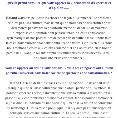
qu’elle prend dans ce que vous appelez la « démocratie d’expertise et
d’opinion »…
Roland Gori.
On peut dire les choses de façon plus tranchée : le problème,
ce n’est pas les chiffres, mais le fait qu’on nous assène des chiffres pour
désamorcer par avance la possibilité même du débat. La démocratie
d’expertise et d’opinion dont je parle renvoie à cette confiscation
systématique de nos possibilités de penser, de débattre. On veut nous faire
taire en nous subordonnant aux donneurs de chiffres. De plus en plus, nous
nous mettons à croire aux chiffres comme hier en l’animisme, en la bonne
parole de l’Évangile ou aux prophéties millénaristes. Nous devons à tout
prix nous libérer de cette tendance !
Vous en appelez au désir et aux fictions… Mais ces catégories ont-elles un
potentiel subversif, dans notre société de spectacle et de consommation ?
Roland Gori.
Le désir n’est pas l’envie ou le caprice. Le désir naît d’un
manque qui ne se laisse saturer par aucun objet, personne ou symbole. Il
pousse à créer sans cesse, à inventer la vie sans la réduire à la répétition du
passé ou aux conformismes des modes d’emploi. Il nous pousse à fictionner,
si j’ose dire. Un individu ou une société qui méprise la fiction se condamne
au mensonge. C’est la raison pour laquelle il n’y aura pas d’émancipation
politique sans émancipation culturelle. Le jeu, la poésie, l’amour sont
inutiles en apparence mais essentiels. Notre civilisation technicienne, en