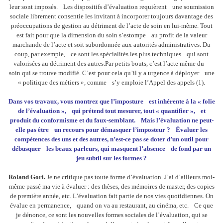
leur sont imposés. Les dispositifs d’évaluation requièrent une soumission
sociale librement consentie les invitant à incorporer toujours davantage des
préoccupations de gestion au détriment de l’acte de soin en lui-même. Tout
est fait pour que la dimension du soin s’estompe au profit de la valeur
marchande de l’acte et soit subordonnée aux autorités administratives. Du
coup, par exemple, ce sont les spécialités les plus techniques qui sont
valorisées au détriment des autres.Par petits bouts, c’est l’acte même du
soin qui se trouve modifié. C’est pour cela qu’il y a urgence à déployer une
« politique des métiers », comme s’y emploie l’Appel des appels (1).
Dans vos travaux, vous montrez que l’imposture est inhérente à la « folie
de l’évaluation », qui prétend tout mesurer, tout « quantifier », et
produit du conformisme et du faux-semblant. Mais l’évaluation ne peut-
elle pas être un recours pour démasquer l’imposteur ? Évaluer les
compétences des uns et des autres, n’est-ce pas se doter d’un outil pour
débusquer les beaux parleurs, qui masquent l’absence de fond par un
jeu subtil sur les formes ?
Roland Gori.
Je ne critique pas toute forme d’évaluation. J’ai d’ailleurs moi-
même passé ma vie à évaluer : des thèses, des mémoires de master, des copies
de première année, etc. L’évaluation fait partie de nos vies quotidiennes. On
évalue en permanence, quand on va au restaurant, au cinéma, etc. Ce que
je dénonce, ce sont les nouvelles formes sociales de l’évaluation, qui se