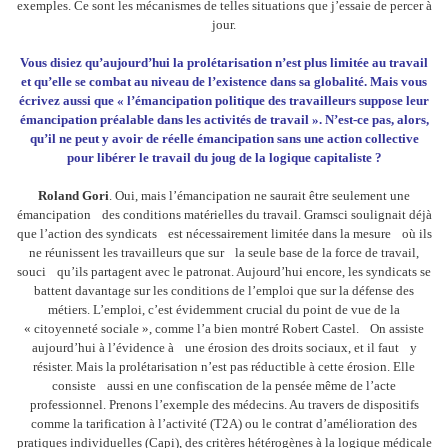
exemples. Ce sont les mécanismes de telles situations que j’essaie de percer à
jour.
Vous disiez qu’aujourd’hui la prolétarisation n’est plus limitée au travail
et qu’elle se combat au niveau de l’existence dans sa globalité. Mais vous
écrivez aussi que « l’émancipation politique des travailleurs suppose leur
émancipation préalable dans les activités de travail ». N’est-ce pas, alors,
qu’il ne peut y avoir de réelle émancipation sans une action collective
pour libérer le travail du joug de la logique capitaliste ?
Roland Gori
. Oui, mais l’émancipation ne saurait être seulement une
émancipation des conditions matérielles du travail. Gramsci soulignait déjà
que l’action des syndicats est nécessairement limitée dans la mesure où ils
ne réunissent les travailleurs que sur la seule base de la force de travail,
souci qu’ils partagent avec le patronat. Aujourd’hui encore, les syndicats se
battent davantage sur les conditions de l’emploi que sur la défense des
métiers. L’emploi, c’est évidemment crucial du point de vue de la
« citoyenneté sociale », comme l’a bien montré Robert Castel. On assiste
aujourd’hui à l’évidence à une érosion des droits sociaux, et il faut y
résister. Mais la prolétarisation n’est pas réductible à cette érosion. Elle
consiste aussi en une confiscation de la pensée même de l’acte
professionnel. Prenons l’exemple des médecins. Au travers de dispositifs
comme la tarification à l’activité (T2A) ou le contrat d’amélioration des
pratiques individuelles (Capi), des critères hétérogènes à la logique médicale