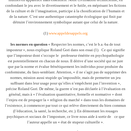
confondant le jeu avec le divertissement et le futile, en méprisant les fictions
de la culture et de l’imagination, participe à la chosification de l’humain et
de la nature. C’est une authentique catastrophe écologique qui finit par
détruire l’environnement symbolique autant que celui de la nature.
(1)
www.appeldesappels.org
les normes en question
« Respecter les normes, c’est le b.a.-ba de tout
imposteur », nous explique Roland Gori dans son essai (1). Ce qui signifie
que l’imposteur dont s’occupe le professeur émérite en psychopathologie
est potentiellement en chacun de nous. Il dérive d’une société qui ne jure
que par la norme et évalue frénétiquement les individus pour produire du
conformisme, du faux-semblant. Attention, « il ne s’agit pas de supprimer des
normes, mission aussi stupide qu’impossible, mais de permettre un jeu
suffisant dans leur usage pour qu’elles n’empêchent pas l’invention »,
précise Roland Gori. De même, la guerre n’est pas déclarée à l’évaluation en
général, mais à « l’évaluation quantitative, formelle et normative » dont
l’enjeu est de propager la « religion du marché » dans tous les domaines de
l’existence, à commencer par tout ce qui relève directement du bien commun
(l’éducation, la santé, la recherche, etc.). En démontant les rouages
psychiques et sociaux de l’imposture, ce livre nous aide à sortir de ce que
l’auteur appelle un « état de stupeur culturelle ».