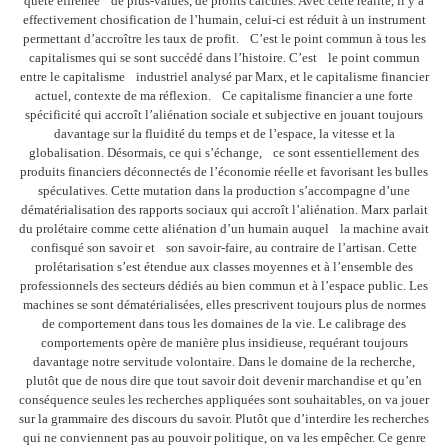
quête effrénée de plus-values, de profits calculés. Avec cette réalité, il y a
effectivement chosification de l’humain, celui-ci est réduit à un instrument
permettant d’accroître les taux de profit. C’est le point commun à tous les
capitalismes qui se sont succédé dans l’histoire. C’est le point commun
entre le capitalisme industriel analysé par Marx, et le capitalisme financier
actuel, contexte de ma réflexion. Ce capitalisme financier a une forte
spécificité qui accroît l’aliénation sociale et subjective en jouant toujours
davantage sur la fluidité du temps et de l’espace, la vitesse et la
globalisation. Désormais, ce qui s’échange, ce sont essentiellement des
produits financiers déconnectés de l’économie réelle et favorisant les bulles
spéculatives. Cette mutation dans la production s’accompagne d’une
dématérialisation des rapports sociaux qui accroît l’aliénation. Marx parlait
du prolétaire comme cette aliénation d’un humain auquel la machine avait
confisqué son savoir et son savoir-faire, au contraire de l’artisan. Cette
prolétarisation s’est étendue aux classes moyennes et à l’ensemble des
professionnels des secteurs dédiés au bien commun et à l’espace public. Les
machines se sont dématérialisées, elles prescrivent toujours plus de normes
de comportement dans tous les domaines de la vie. Le calibrage des
comportements opère de manière plus insidieuse, requérant toujours
davantage notre servitude volontaire. Dans le domaine de la recherche,
plutôt que de nous dire que tout savoir doit devenir marchandise et qu’en
conséquence seules les recherches appliquées sont souhaitables, on va jouer
sur la grammaire des discours du savoir. Plutôt que d’interdire les recherches
qui ne conviennent pas au pouvoir politique, on va les empêcher. Ce genre