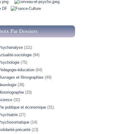
hoix Par Dossiers
Psychanalyse
(111)
ctualité-sociologie
(94)
Psychologie
(75)
Pédagogie-éducation
(64)
Ouvrages et filmographies
(49)
Neurologie
(38)
istoriographie
(33)
Science
(32)
Vie publique et économique
(31)
sychiatrie
(27)
Psychosomatique
(14)
olidarité-précarité
(13)