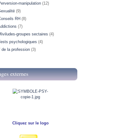
Perversion-manipulation
(12)
exualité
(9)
Conseils RH
(8)
ddictions
(7)
iviludes-groupes sectaires
(4)
Tests psychologiques
(4)
f de la profession
(3)
ages externes
Cliquez sur le logo