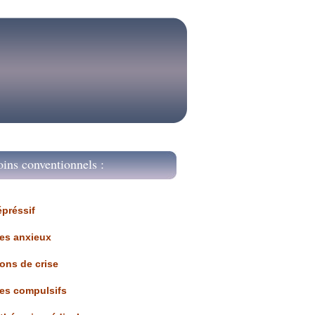
oins conventionnels :
épréssif
les anxieux
ions de crise
les compulsifs