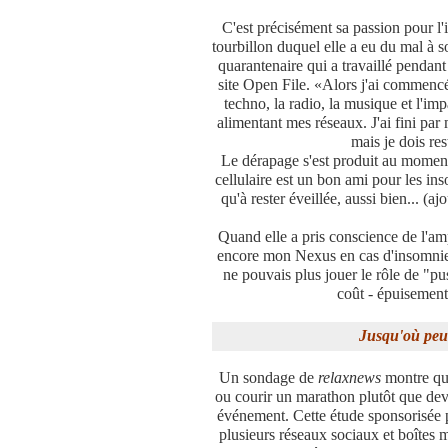
C'est précisément sa passion pour l
tourbillon duquel elle a eu du mal à s
quarantenaire qui a travaillé pendan
site Open File. «Alors j'ai commencé
techno, la radio, la musique et l'imp
alimentant mes réseaux. J'ai fini par 
mais je dois res
Le dérapage s'est produit au moment 
cellulaire est un bon ami pour les inso
qu'à rester éveillée, aussi bien... (a
Quand elle a pris conscience de l'am
encore mon Nexus en cas d'insomnie, 
ne pouvais plus jouer le rôle de "pus
coût - épuisement
Jusqu'où peut
Un sondage de
relaxnews
montre que
ou courir un marathon plutôt que dev
événement. Cette étude sponsorisée
plusieurs réseaux sociaux et boîtes 