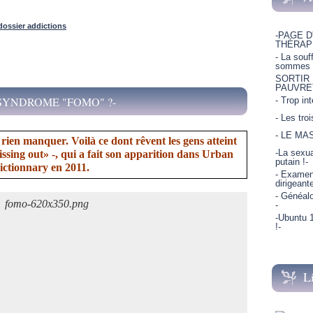
dossier addictions
-PAGE D
THÉRAP
- La souf
sommes p
SORTIR
PAUVRE
 SYNDROME "FOMO" ?-
- Trop in
- Les tro
- LE MA
e rien manquer. Voilà ce dont rêvent les gens atteint
-La sexua
sing out» -, qui a fait son apparition dans Urban
putain !-
ictionnary en 2011.
- Examen 
dirigeant
- Généalo
-
-Ubuntu 1
!-
L