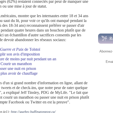
rrogés (62%) restaient connectés par peur de manquer une
n ou une mise à jour de statut.
éricains, montre que les internautes entre 18 et 34 ans
 saut du lit, pour voir ce qu'ils ont manqué pendant la
des 18-34 ans) reconnaissent préférer se passer d'air
 pendant quatre heures dans un bouchon plutôt que de
ci un échantillon d'autre sacrifices consentis par les
R
 de devoir abandonner les réseaux sociaux:
Guerre et Paix
de Tolstoï
Abonnez-v
lir son avis d'imposition
re de moins par nuit pendant un an
Emai
 Courir un marathon
asser une nuit en prison
 plus avoir de chauffage
d'un si grand nombre d'information en ligne, allant de
e tweets et de check-ins, que notre peur de rater quelque
t", a expliqué Jeff Tinsley, PDG de MyLife. "Le fait que
t courir un marathon ou passer une nuit en prison plutôt
mpte Facebook ou Twitter en est la preuve".
n (p1) -
http://quebec.huffingtonpost.ca/