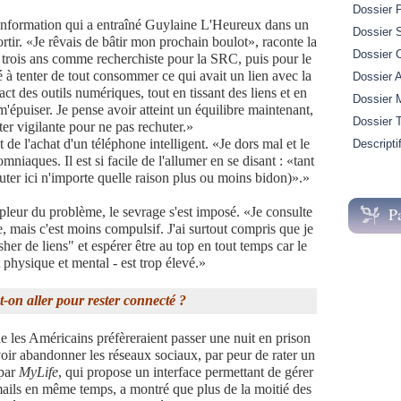
Dossier 
'information qui a entraîné Guylaine L'Heureux dans un
Dossier S
ortir. «Je rêvais de bâtir mon prochain boulot», raconte la
Dossier 
t trois ans comme recherchiste pour la SRC, puis pour le
 à tenter de tout consommer ce qui avait un lien avec la
Dossier A
act des outils numériques, tout en tissant des liens et en
Dossier M
m'épuiser. Je pense avoir atteint un équilibre maintenant,
Dossier 
ter vigilante pour ne pas rechuter.»
de l'achat d'un téléphone intelligent. «Je dors mal et le
Descripti
mniaques. Il est si facile de l'allumer en se disant : «tant
jouter ici n'importe quelle raison plus ou moins bidon)».»
P
pleur du problème, le sevrage s'est imposé. «Je consulte
mais c'est moins compulsif. J'ai surtout compris que je
her de liens" et espérer être au top en tout temps car le
 physique et mental - est trop élevé.»
-on aller pour rester connecté ?
 les Américains préfèreraient passer une nuit en prison
oir abandonner les réseaux sociaux, par peur de rater un
 par
MyLife
, qui propose un interface permettant de gérer
mails en même temps, a montré que plus de la moitié des