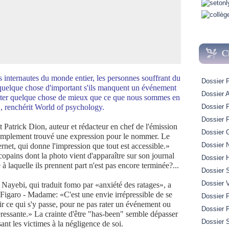
C
s internautes du monde entier, les personnes souffrant du
Dossier 
 quelque chose d'important s'ils manquent un événement
Dossier A
 rater quelque chose de mieux que ce que nous sommes en
e», renchérit World of psychology.
Dossier 
Dossier 
 Patrick Dion, auteur et rédacteur en chef de l'émission
Dossier 
implement trouvé une expression pour le nommer. Le
Dossier 
net, qui donne l'impression que tout est accessible.»
copains dont la photo vient d'apparaître sur son journal
Dossier H
 à laquelle ils prennent part n'est pas encore terminée?...
Dossier 
Dossier 
Nayebi, qui traduit fomo par «anxiété des ratages», a
Figaro - Madame: «C'est une envie irrépressible de se
Dossier P
r ce qui s'y passe, pour ne pas rater un événement ou
Dossier 
éressante.» La crainte d'être "has-been" semble dépasser
Dossier S
ant les victimes à la négligence de soi.