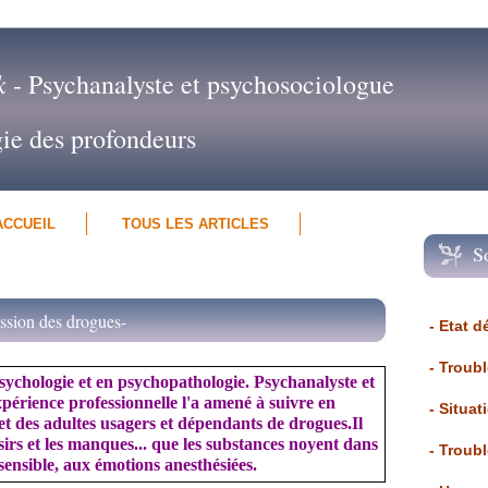
k
- Psychanalyste et psychosociologue
gie des profondeurs
ACCUEIL
TOUS LES ARTICLES
S
passion des drogues-
- Etat d
- Troub
sychologie et en psychopathologie. Psychanalyste et
xpérience professionnelle l'a amené à suivre en
- Situat
et des adultes usagers et dépendants de drogues.Il
ésirs et les manques... que les substances noyent dans
- Troub
sensible, aux émotions anesthésiées.