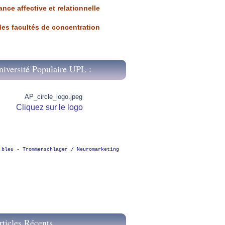
ance affective et relationnelle
 des facultés de concentration
niversité Populaire UPL :
Cliquez sur le logo
 bleu - Trommenschlager / Neuromarketing
rticles Récents