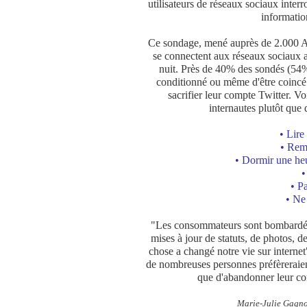
utilisateurs de réseaux sociaux inte
informatio
Ce sondage, mené auprès de 2.000 Am
se connectent aux réseaux sociaux au
nuit. Près de 40% des sondés (54% 
conditionné ou même d'être coincé
sacrifier leur compte Twitter. Voi
internautes plutôt que
• Lire
• Remp
• Dormir une heu
•
• P
• Ne
"Les consommateurs sont bombardés 
mises à jour de statuts, de photos, d
chose a changé notre vie sur interne
de nombreuses personnes préfèreraien
que d'abandonner leur co
Marie-Julie Gagno