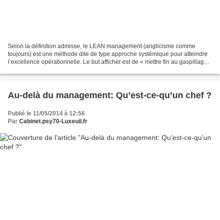
Selon la définition admisse, le LEAN management (anglicisme comme
toujours) est une méthode dite de type approche systémique pour atteindre
l’excellence opérationnelle. Le but afficher est de « mettre fin au gaspillage »
et aux « opérations qui n’apportent...
Au-delà du management: Qu’est-ce-qu’un chef ?
Publié le 11/05/2014 à 12:56
Par
Cabinet.psy70-Luxeuil.fr