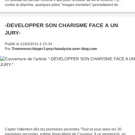
contre la déprime, quelques jolies "images mentales" permettaient de
dissiper les pensées moroses et...
-DEVELOPPER SON CHARISME FACE A UN
JURY-
Publié le 21/02/2011 à 15:34
Par
Trommenschlager.f-psychanalyste.over-blog.com
Capter l'attention dès les premières secondes "Tout se joue dans les 30
premières secondes, estime Anne-Marie de Couvreur. A ce moment-là, on