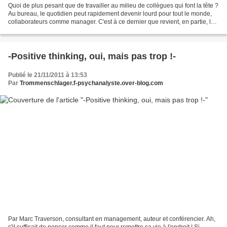
Quoi de plus pesant que de travailler au milieu de collègues qui font la tête ?
Au bureau, le quotidien peut rapidement devenir lourd pour tout le monde,
collaborateurs comme manager. C'est à ce dernier que revient, en partie, la
responsabilité d'insuffler...
-Positive thinking, oui, mais pas trop !-
Publié le 21/11/2011 à 13:53
Par
Trommenschlager.f-psychanalyste.over-blog.com
Par Marc Traverson, consultant en management, auteur et conférencier. Ah,
s'il suffisait de penser comme il faut pour remettre sa vie à l'endroit ! Si,