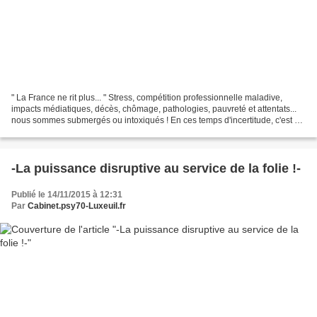
" La France ne rit plus... " Stress, compétition professionnelle maladive,
impacts médiatiques, décès, chômage, pathologies, pauvreté et attentats...
nous sommes submergés ou intoxiqués ! En ces temps d'incertitude, c'est à
peine si nous osons encore...
-La puissance disruptive au service de la folie !-
Publié le 14/11/2015 à 12:31
Par
Cabinet.psy70-Luxeuil.fr