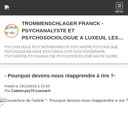
MENU
TROMMENSCHLAGER FRANCK -
PSYCHANALYSTE ET
PSYCHOSOCIOLOGUE A LUXEUIL LES
BAINS (70) LURE VESOUL SAULX SAINT-
PSYCHOLOGUE PSYCHOTHÉRAPEUTE PSYCHIATRE PSYCHOLOGIE
LOUP SUR SEMOUSE SAINT-SAUVEUR -
PSYCHOSOCIOLOGUE PSYCHANALYSTE PSYCHOTHERAPIE
PSYCHIATRIE PSYCHANALYSE PSYCHOSOCIOLOGIE HAUTE SAONE 70
AU CABINET DE PSYCHOLOGUES 70
HYPNOSE HYPNOTHERAPEUTE LURE LUXEUIL-LES-BAINS SAINT-
LOUP SUR SEMOUSE SAINT-SAUVEUR SAULX VESOUL ROYE 70
HAUTE SAONE
- Pourquoi devons-nous réapprendre à rire ?-
Publié le 19/12/2015 à 15:59
Par
Cabinet.psy70-Luxeuil.fr