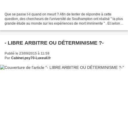
Que se passe t-il quand on meurt ? Afin de tenter de répondre à cette
question, des chercheurs de l'université de Southampton ont réalisé " la plus
grande étude au monde sur les expériences de mort imminente " . Et selon
eux, même quand le cerveau cesse...
- LIBRE ARBITRE OU DÉTERMINISME ?-
Publié le 23/09/2015 à 11:59
Par
Cabinet.psy70-Luxeuil.fr