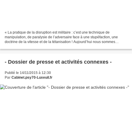
« La pratique de la disruption est militaire : c’est une technique de
manipulation, de paralysie de l’adversaire face à une stupéfaction, une
doctrine de la vitesse et de la tétanisation ! Aujourd’hui nous sommes
absolument stupéfait, du clodo du coin...
- Dossier de presse et activités connexes -
Publié le 14/11/2015 à 12:30
Par
Cabinet.psy70-Luxeuil.fr