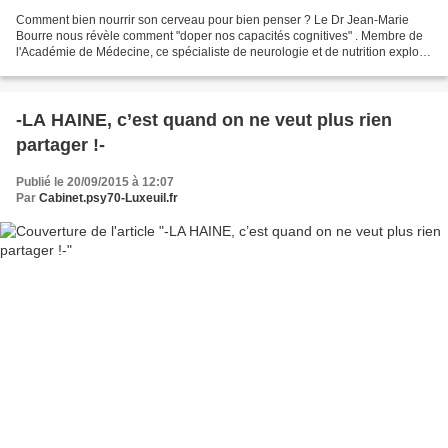
Comment bien nourrir son cerveau pour bien penser ? Le Dr Jean-Marie
Bourre nous révèle comment "doper nos capacités cognitives" . Membre de
l'Académie de Médecine, ce spécialiste de neurologie et de nutrition explore
la chimie qui relie notre intellect...
-LA HAINE, c’est quand on ne veut plus rien
partager !-
Publié le 20/09/2015 à 12:07
Par
Cabinet.psy70-Luxeuil.fr