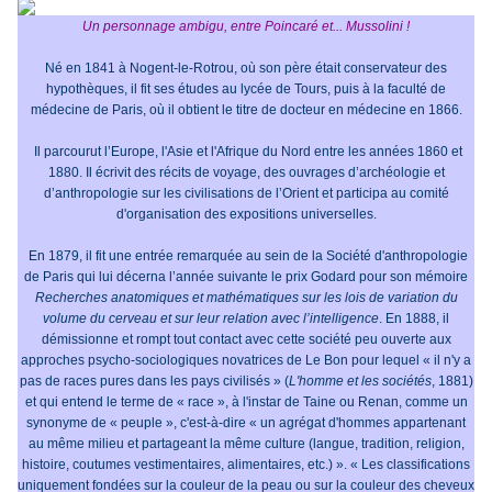
Un personnage ambigu, entre Poincaré et... Mussolini !
Né en 1841 à Nogent-le-Rotrou, où son père était conservateur des
hypothèques, il fit ses études au lycée de Tours, puis à la faculté de
médecine de Paris, où il obtient le titre de docteur en médecine en 1866.
Il parcourut l’Europe, l'Asie et l'Afrique du Nord entre les années 1860 et
1880. Il écrivit des récits de voyage, des ouvrages d’archéologie et
d’anthropologie sur les civilisations de l’Orient et participa au comité
d'organisation des expositions universelles.
En 1879, il fit une entrée remarquée au sein de la Société d'anthropologie
de Paris qui lui décerna l’année suivante le prix Godard pour son mémoire
Recherches anatomiques et mathématiques sur les lois de variation du
volume du cerveau et sur leur relation avec l’intelligence
. En 1888, il
démissionne et rompt tout contact avec cette société peu ouverte aux
approches psycho-sociologiques novatrices de Le Bon pour lequel « il n'y a
pas de races pures dans les pays civilisés » (
L'homme et les sociétés
, 1881)
et qui entend le terme de « race », à l'instar de Taine ou Renan, comme un
synonyme de « peuple », c'est-à-dire « un agrégat d'hommes appartenant
au même milieu et partageant la même culture (langue, tradition, religion,
histoire, coutumes vestimentaires, alimentaires, etc.) ». « Les classifications
uniquement fondées sur la couleur de la peau ou sur la couleur des cheveux