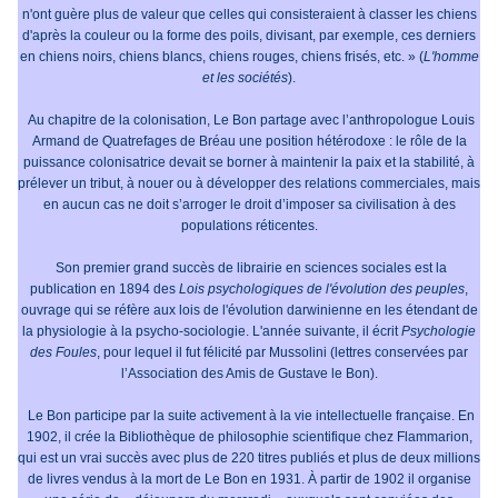
n'ont guère plus de valeur que celles qui consisteraient à classer les chiens
d'après la couleur ou la forme des poils, divisant, par exemple, ces derniers
en chiens noirs, chiens blancs, chiens rouges, chiens frisés, etc. » (
L'homme
et les sociétés
).
Au chapitre de la colonisation, Le Bon partage avec l’anthropologue Louis
Armand de Quatrefages de Bréau une position hétérodoxe : le rôle de la
puissance colonisatrice devait se borner à maintenir la paix et la stabilité, à
prélever un tribut, à nouer ou à développer des relations commerciales, mais
en aucun cas ne doit s’arroger le droit d’imposer sa civilisation à des
populations réticentes.
Son premier grand succès de librairie en sciences sociales est la
publication en 1894 des
Lois psychologiques de l'évolution des peuples
,
ouvrage qui se réfère aux lois de l'évolution darwinienne en les étendant de
la physiologie à la psycho-sociologie. L'année suivante, il écrit
Psychologie
des Foules
, pour lequel il fut félicité par Mussolini (lettres conservées par
l’Association des Amis de Gustave le Bon).
Le Bon participe par la suite activement à la vie intellectuelle française. En
1902, il crée la Bibliothèque de philosophie scientifique chez Flammarion,
qui est un vrai succès avec plus de 220 titres publiés et plus de deux millions
de livres vendus à la mort de Le Bon en 1931. À partir de 1902 il organise