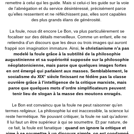
remettre à celui qui les guide. Mais si celui-ci les guide sur la voie
de l’abnégation et du service désintéressé, précisément parce
qu’elles ressentent et ne réfléchissent pas, elles sont capables
des plus grands élans de générosité.
La foule, nous dit encore Le Bon, va plus particulièrement se
focaliser sur des détails merveilleux. Comme un enfant, elle ne
retiendra d’un discours que les deux ou trois images qui auront
frappé son imagination immature. Ainsi,
le christianisme n’a pas
modelé la foule grâce à la subtilité de la philosophie
augustinienne et sa supériorité supposée sur la philosophie
néoplatonicienne, mais parce que quelques images fortes
en ont émergé qui parlaient aux masses. Semblablement, le
socialisme du XIX° siècle finissant ne fédère pas la classe
ouvrière grâce à l’intelligence de la critique marxiste, mais
parce que quelques mots d’ordre simplificateurs peuvent
tenir lieu de slogan à la masse des moutons enragés.
Le Bon est convaincu que la foule ne peut raisonner qu’en
termes
religieux
. La philosophie lui est inaccessible, la science lui
reste hermétique. Ne pouvant critiquer, la foule ne sait qu’adorer.
Il lui faut un être supérieur à qui se soumettre. Et par nature, de
ce fait, la foule est fanatique :
quand on ignore la critique et
aime à se soumettre à un discours simple, on est condamné