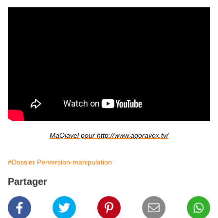
MaQiavel pour http://www.agoravox.tv/
#Dossier Perversion-manipulation
Partager