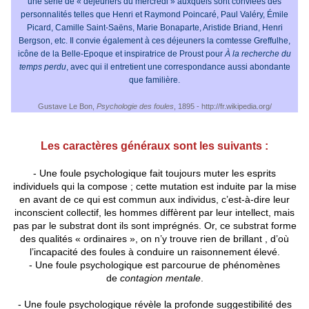
une série de « déjeuners du mercredi » auxquels sont conviées des
personnalités telles que Henri et Raymond Poincaré, Paul Valéry, Émile
Picard, Camille Saint-Saëns, Marie Bonaparte, Aristide Briand, Henri
Bergson, etc. Il convie également à ces déjeuners la comtesse Greffulhe,
icône de la Belle-Epoque et inspiratrice de Proust pour
À la recherche du
temps perdu
, avec qui il entretient une correspondance aussi abondante
que familière.
Gustave Le Bon,
Psychologie des foules
, 1895 - http://fr.wikipedia.org/
Les caractères généraux sont les suivants :
- Une foule psychologique fait toujours muter les esprits
individuels qui la compose ; cette mutation est induite par la mise
en avant de ce qui est commun aux individus, c’est-à-dire leur
inconscient collectif, les hommes diffèrent par leur intellect, mais
pas par le substrat dont ils sont imprégnés. Or, ce substrat forme
des qualités « ordinaires », on n’y trouve rien de brillant , d’où
l’incapacité des foules à conduire un raisonnement élevé.
- Une foule psychologique est parcourue de phénomènes
de
contagion mentale
.
- Une foule psychologique révèle la profonde suggestibilité des