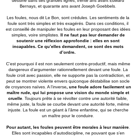
dessine dans ses grandes lignes, trente ans avant Edward
Bernays, et quarante ans avant Joseph Goebbels.
Les foules, nous dit Le Bon, sont crédules. Les sentiments de la
foule sont très simples et très exagérés. Dans ces conditions, il
est conseillé de manipuler les foules en leur proposant des idées
simples, voire simplistes.
Il ne faut pas leur demander de
soutenir une réflexion approfondie : elles en sont
incapables. Ce qu’elles demandent, ce sont des mots
d’ordre.
C’est pourquoi il est non seulement contre-productif, mais même
dangereux d’argumenter rationnellement devant une foule. La
foule croit avec passion, elle ne supporte pas la contradiction, et
peut se montrer violente envers quiconque déstabilise son socle
de croyances naïves. A l’inverse
, une foule adore facilement un
maître rude, qui lui propose une vision du monde simple et
cruelle
. Toujours prête à se révolter contre une autorité faible,
même juste, la foule se courbe devant une autorité forte, même
injuste. La foule est un géant à l’âme enfantine, qui se cherche
un maître pour le conduire.
Pour autant, les foules peuvent être morales à leur manière
.
Elles sont incapables d’autodiscipline, ne pouvant que s’en