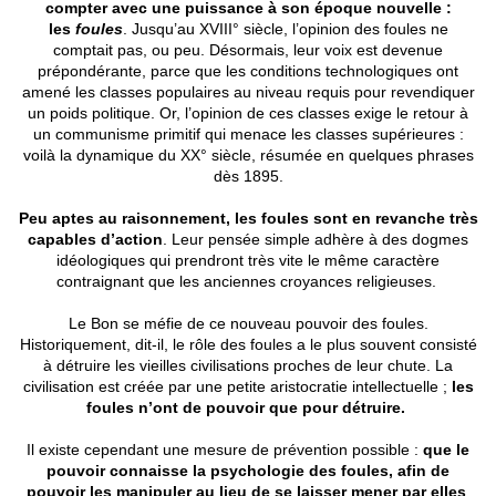
compter avec une puissance à son époque nouvelle :
les
foules
. Jusqu’au XVIII° siècle, l’opinion des foules ne
comptait pas, ou peu. Désormais, leur voix est devenue
prépondérante, parce que les conditions technologiques ont
amené les classes populaires au niveau requis pour revendiquer
un poids politique. Or, l’opinion de ces classes exige le retour à
un communisme primitif qui menace les classes supérieures :
voilà la dynamique du XX° siècle, résumée en quelques phrases
dès 1895.
Peu aptes au raisonnement, les foules sont en revanche très
capables d’action
. Leur pensée simple adhère à des dogmes
idéologiques qui prendront très vite le même caractère
contraignant que les anciennes croyances religieuses.
Le Bon se méfie de ce nouveau pouvoir des foules.
Historiquement, dit-il, le rôle des foules a le plus souvent consisté
à détruire les vieilles civilisations proches de leur chute. La
civilisation est créée par une petite aristocratie intellectuelle ;
les
foules n’ont de pouvoir que pour détruire.
Il existe cependant une mesure de prévention possible :
que le
pouvoir connaisse la psychologie des foules, afin de
pouvoir les manipuler au lieu de se laisser mener par elles
.