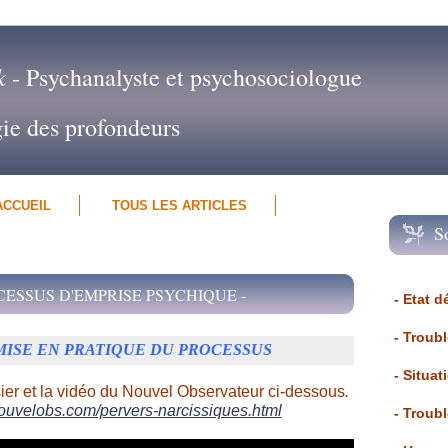
k
- Psychanalyste et psychosociologue
gie des profondeurs
ACCUEIL
TOUS LES ARTICLES
S
OCESSUS D'EMPRISE PSYCHIQUE -
- Etat d
- Troub
MISE EN PRATIQUE DU PROCESSUS
- Situat
sier et la vidéo du Nouvel Observateur ci-dessous
.
nouvelobs.com/pervers-narcissiques.html
- Troub