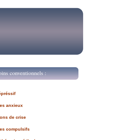
oins conventionnels :
épréssif
les anxieux
ions de crise
les compulsifs