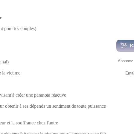
re
t pour les couples)
R
Abonnez-v
anal)
 la victime
Emai
isant à créer une paranoïa réactive
our obtenir à ses dépends un sentiment de toute puissance
peur et la souffrance chez l'autre
e prédateur fait passer la victime pour l'agresseur et se fait