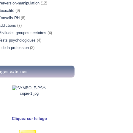
Perversion-manipulation
(12)
exualité
(9)
Conseils RH
(8)
ddictions
(7)
iviludes-groupes sectaires
(4)
Tests psychologiques
(4)
f de la profession
(3)
ages externes
Cliquez sur le logo