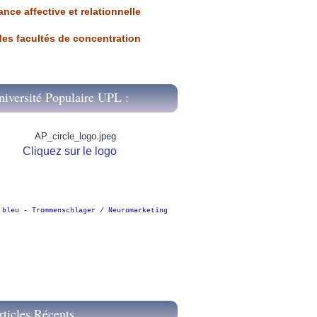
ance affective et relationnelle
 des facultés de concentration
niversité Populaire UPL :
Cliquez sur le logo
 bleu - Trommenschlager / Neuromarketing
rticles Récents