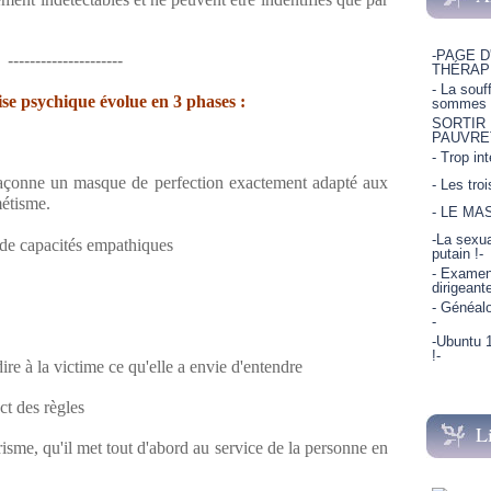
-PAGE D
---------------------
THÉRAP
- La souf
se psychique évolue en 3 phases :
sommes p
SORTIR
PAUVRE
- Trop in
 façonne un masque de perfection exactement adapté aux
- Les tro
métisme.
- LE MA
-La sexua
 de capacités empathiques
putain !-
- Examen 
dirigeant
- Généalo
-
-Ubuntu 1
!-
dire à la victime ce qu'elle a envie d'entendre
ct des règles
L
risme, qu'il met tout d'abord au service de la personne en