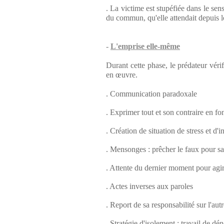
. La victime est stupéfiée dans le sen
du commun, qu'elle attendait depuis 
-
L'emprise elle-même
Durant cette phase, le prédateur vérif
en œuvre.
. Communication paradoxale
. Exprimer tout et son contraire en fo
. Création de situation de stress et d'i
. Mensonges : prêcher le faux pour sav
. Attente du dernier moment pour agir
. Actes inverses aux paroles
. Report de sa responsabilité sur l'autr
. Stratégie d'isolement : travail de d