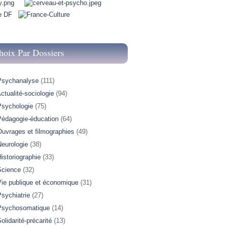
hoix Par Dossiers
Psychanalyse
(111)
ctualité-sociologie
(94)
Psychologie
(75)
Pédagogie-éducation
(64)
Ouvrages et filmographies
(49)
Neurologie
(38)
istoriographie
(33)
Science
(32)
Vie publique et économique
(31)
sychiatrie
(27)
Psychosomatique
(14)
olidarité-précarité
(13)