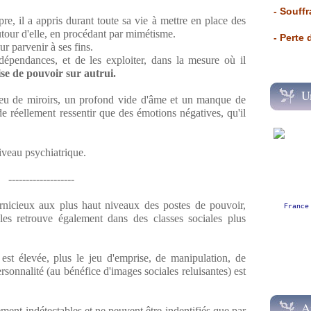
- Souffr
pre, il a appris durant toute sa vie à mettre en place des
tour d'elle, en procédant par mimétisme.
- Perte
our parvenir à ses fins.
dépendances, et de les exploiter, dans la mesure où il
ise de pouvoir sur autrui.
U
jeu de miroirs, un profond vide d'âme et un manque de
de réellement ressentir que des émotions négatives, qu'il
niveau psychiatrique.
-------------------
rnicieux aux plus haut niveaux des postes de pouvoir,
France
les retrouve également dans des classes sociales plus
 est élevée, plus le jeu d'emprise, de manipulation, de
onnalité (au bénéfice d'images sociales reluisantes) est
A
lement indétectables et ne peuvent être indentifiés que par