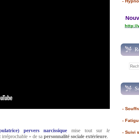
- Hypno
Nouvea
http:/
R
S
- Souffr
- Fatig
latrice) pervers narcissique
mise tout sur
le
- Suivi 
ct irréprochable » de sa
personnalité sociale extérieure
.