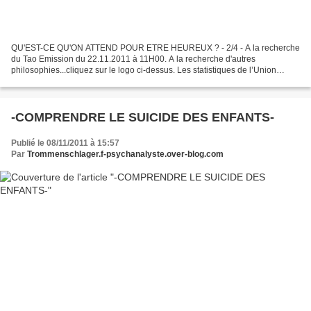
QU'EST-CE QU'ON ATTEND POUR ETRE HEUREUX ? - 2/4 - A la recherche
du Tao Emission du 22.11.2011 à 11H00. A la recherche d'autres
philosophies...cliquez sur le logo ci-dessus. Les statistiques de l’Union
Bouddhiste de France sont là pour le prouver : avec...
-COMPRENDRE LE SUICIDE DES ENFANTS-
Publié le 08/11/2011 à 15:57
Par
Trommenschlager.f-psychanalyste.over-blog.com