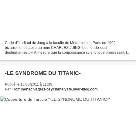
Carte d'étudiant de Jung à la faculté de Médecine de Paris en 1902,
bizarrement établie au nom CHARLES JUING. Le monde s'est
déshumanisé... « A mesure que la connaissance scientifique progressait, le
monde s'est déshumanisé. L'homme se sent isolé dans...
-LE SYNDROME DU TITANIC-
Publié le 13/05/2011 à 11:35
Par
Trommenschlager.f-psychanalyste.over-blog.com