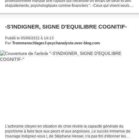
professionnelle marque une rupture qui nécessite un temps de deuil et des
réajustements, psychologiques comme financiers ". -Ceux qui vivent seuls
sont parfois mieux armés pour y faire face...
-S'INDIGNER, SIGNE D'EQUILIBRE COGNITIF-
Publié le 05/06/2011 à 14:13
Par
Trommenschlager.f-psychanalyste.over-blog.com
L'activisme citoyen en situation de crise révèle la capacité générale du
psychisme à faire face aux peurs et aux angoisses. Le succès immense de
l'ouvrage Indignez-vous !, de Stéphane Hessel, n'a pas fini d'étonner les