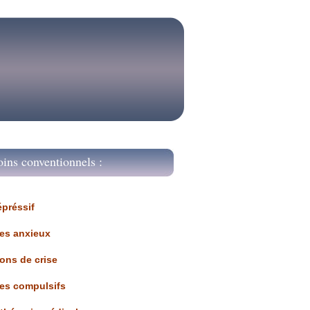
oins conventionnels :
épréssif
les anxieux
ions de crise
les compulsifs