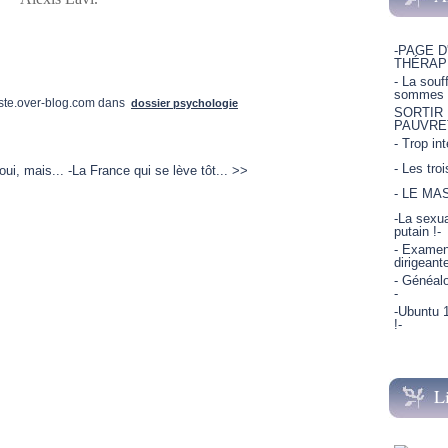
-PAGE D
THÉRAP
- La souf
sommes p
ste.over-blog.com
dans
dossier psychologie
SORTIR
PAUVRE
- Trop in
- Les tro
oui, mais...
-La France qui se lève tôt... >>
- LE MA
-La sexua
putain !-
- Examen 
dirigeant
- Généalo
-
-Ubuntu 1
!-
L