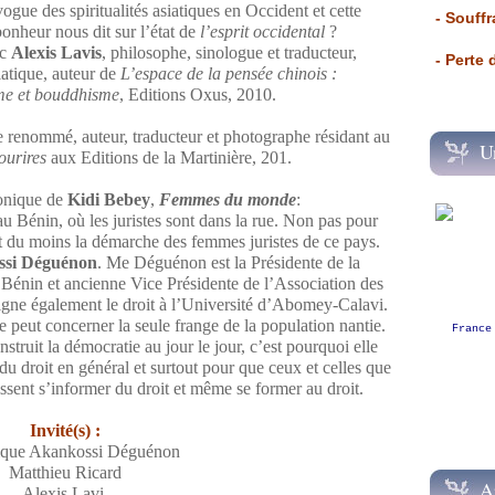
ogue des spiritualités asiatiques en Occident et cette
- Souffr
onheur nous dit sur l’état de
l’esprit occidental
?
ec
Alexis Lavis
, philosophe, sinologue et traducteur,
- Perte
siatique, auteur de
L’espace de la pensée chinois :
me et bouddhisme
, Editions Oxus, 2010.
renommé, auteur, traducteur et photographe résidant au
U
ourires
aux Editions de la Martinière, 201.
ronique de
Kidi Bebey
,
Femmes du monde
:
 Bénin, où les juristes sont dans la rue. Non pas pour
st du moins la démarche des femmes juristes de ce pays.
ssi Déguénon
. Me Déguénon est la Présidente de la
Bénin et ancienne Vice Présidente de l’Association des
igne également le droit à l’Université d’Abomey-Calavi.
 peut concerner la seule frange de la population nantie.
France
onstruit la démocratie au jour le jour, c’est pourquoi elle
du droit en général et surtout pour que ceux et celles que
issent s’informer du droit et même se former au droit.
Invité(s) :
que Akankossi Déguénon
Matthieu Ricard
A
Alexis Lavi.