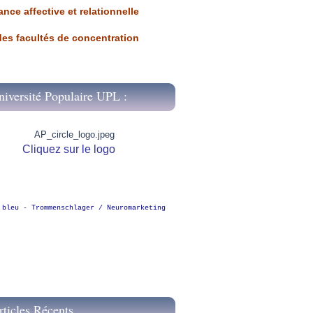
ance affective et relationnelle
 des facultés de concentration
niversité Populaire UPL :
Cliquez sur le logo
 bleu - Trommenschlager / Neuromarketing
rticles Récents