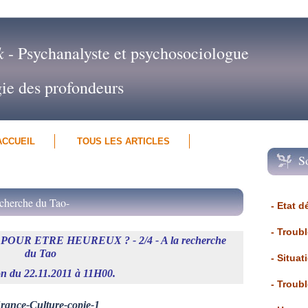
k
- Psychanalyste et psychosociologue
gie des profondeurs
ACCUEIL
TOUS LES ARTICLES
S
herche du Tao-
- Etat d
- Troub
UR ETRE HEUREUX ? - 2/4 - A la recherche
du Tao
- Situat
n du 22.11.2011 à 11H00.
- Troub