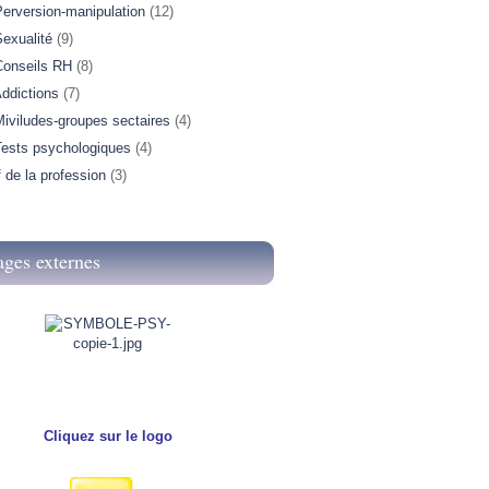
Perversion-manipulation
(12)
exualité
(9)
Conseils RH
(8)
ddictions
(7)
iviludes-groupes sectaires
(4)
Tests psychologiques
(4)
f de la profession
(3)
ages externes
Cliquez sur le logo