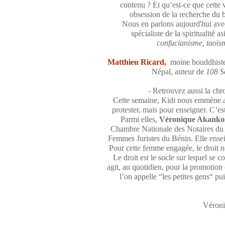
contenu ? Et qu’est-ce que cette v
obsession de la recherche du b
Nous en parlons aujourd'hui av
spécialiste de la spiritualité a
confucianisme, taoïs
Matthieu Ricard
,
moine bouddhiste 
Népal, auteur de
108 S
- Retrouvez aussi la ch
Cette semaine, Kidi nous emmène au
protester, mais pour enseigner. C’e
Parmi elles,
Véronique Akanko
Chambre Nationale des Notaires du 
Femmes Juristes du Bénin. Elle ense
Pour cette femme engagée, le droit ne
Le droit est le socle sur lequel se c
agit, au quotidien, pour la promotion 
l’on appelle “les petites gens“ pu
Véroni