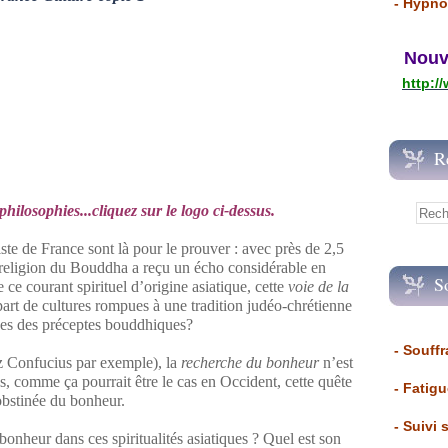
- Hypno
Nouvea
http:/
R
hilosophies...cliquez sur le logo ci-dessus.
te de France sont là pour le prouver : avec près de 2,5
 religion du Bouddha a reçu un écho considérable en
S
ce courant spirituel d’origine asiatique, cette
voie de la
part de cultures rompues à une tradition judéo-chrétienne
es des préceptes bouddhiques?
- Souffr
ez Confucius par exemple), la
recherche du bonheur
n’est
as, comme ça pourrait être le cas en Occident, cette quête
- Fatig
obstinée du bonheur.
- Suivi 
bonheur dans ces spiritualités asiatiques ? Quel est son