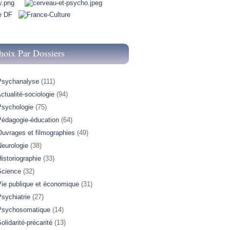
hoix Par Dossiers
Psychanalyse
(111)
ctualité-sociologie
(94)
Psychologie
(75)
Pédagogie-éducation
(64)
Ouvrages et filmographies
(49)
Neurologie
(38)
istoriographie
(33)
Science
(32)
Vie publique et économique
(31)
sychiatrie
(27)
Psychosomatique
(14)
olidarité-précarité
(13)