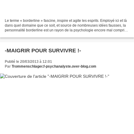
Le terme « borderline » fascine, inspire et agite les esprits. Employé ici et là
dans quel domaine que ce soit, et source de nombreuses idées fausses, la
personnalité borderline est un rayon de la psychologie encore mal compris...
Le caractère borderline...
-MAIGRIR POUR SURVIVRE !-
Publié le 20/03/2013 à 12:01
Par
Trommenschlager.f-psychanalyste.over-blog.com