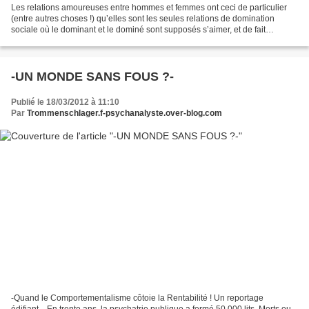
Les relations amoureuses entre hommes et femmes ont ceci de particulier
(entre autres choses !) qu’elles sont les seules relations de domination
sociale où le dominant et le dominé sont supposés s’aimer, et de fait
s’aiment souvent, quoi que signifie...
-UN MONDE SANS FOUS ?-
Publié le 18/03/2012 à 11:10
Par
Trommenschlager.f-psychanalyste.over-blog.com
-Quand le Comportementalisme côtoie la Rentabilité ! Un reportage
édifiant... En trente ans, la psychatrie publique a fermé 50 000 lits. Morts ou