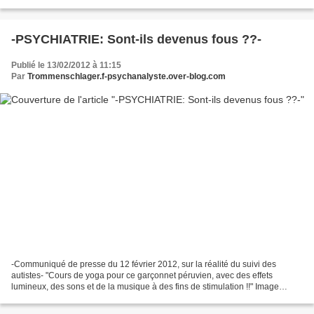
recommandations au sujet de ce qui déclenche...
-PSYCHIATRIE: Sont-ils devenus fous ??-
Publié le 13/02/2012 à 11:15
Par
Trommenschlager.f-psychanalyste.over-blog.com
-Communiqué de presse du 12 février 2012, sur la réalité du suivi des
autistes- "Cours de yoga pour ce garçonnet péruvien, avec des effets
lumineux, des sons et de la musique à des fins de stimulation !!" Image
Reuters/Pilar Olivares. Mais que se passe...