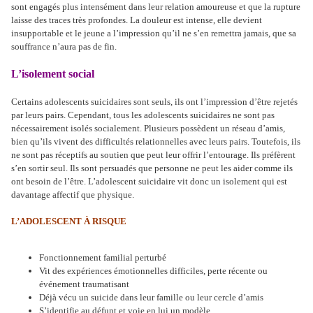
sont engagés plus intensément dans leur relation amoureuse et que la rupture
laisse des traces très profondes. La douleur est intense, elle devient
insupportable et le jeune a l’impression qu’il ne s’en remettra jamais, que sa
souffrance n’aura pas de fin.
L’isolement social
Certains adolescents suicidaires sont seuls, ils ont l’impression d’être rejetés
par leurs pairs. Cependant, tous les adolescents suicidaires ne sont pas
nécessairement isolés socialement. Plusieurs possèdent un réseau d’amis,
bien qu’ils vivent des difficultés relationnelles avec leurs pairs. Toutefois, ils
ne sont pas réceptifs au soutien que peut leur offrir l’entourage. Ils préfèrent
s’en sortir seul. Ils sont persuadés que personne ne peut les aider comme ils
ont besoin de l’être. L’adolescent suicidaire vit donc un isolement qui est
davantage affectif que physique.
L’ADOLESCENT À RISQUE
Fonctionnement familial perturbé
Vit des expériences émotionnelles difficiles, perte récente ou
événement traumatisant
Déjà vécu un suicide dans leur famille ou leur cercle d’amis
S’identifie au défunt et voie en lui un modèle