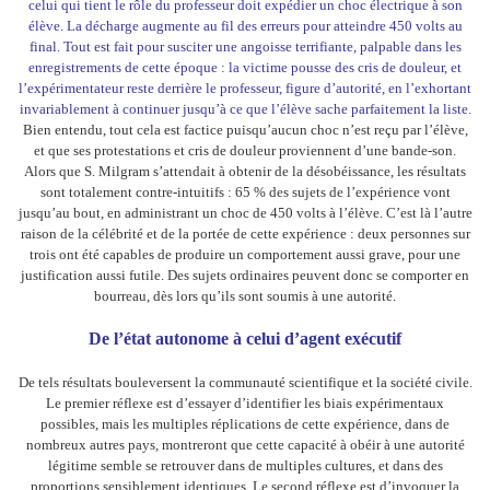
celui qui tient le rôle du professeur doit expédier un choc électrique à son
élève. La décharge augmente au fil des erreurs pour atteindre 450 volts au
final. Tout est fait pour susciter une angoisse terrifiante, palpable dans les
enregistrements de cette époque : la victime pousse des cris de douleur, et
l’expérimentateur reste derrière le professeur, figure d’autorité, en l’exhortant
invariablement à continuer jusqu’à ce que l’élève sache parfaitement la liste.
Bien entendu, tout cela est factice puisqu’aucun choc n’est reçu par l’élève,
et que ses protestations et cris de douleur proviennent d’une bande-son.
Alors que S. Milgram s’attendait à obtenir de la désobéissance, les résultats
sont totalement contre-intuitifs : 65 % des sujets de l’expérience vont
jusqu’au bout, en administrant un choc de 450 volts à l’élève. C’est là l’autre
raison de la célébrité et de la portée de cette expérience : deux personnes sur
trois ont été capables de produire un comportement aussi grave, pour une
justification aussi futile. Des sujets ordinaires peuvent donc se comporter en
bourreau, dès lors qu’ils sont soumis à une autorité.
De l’état autonome à celui d’agent exécutif
De tels résultats bouleversent la communauté scientifique et la société civile.
Le premier réflexe est d’essayer d’identifier les biais expérimentaux
possibles, mais les multiples réplications de cette expérience, dans de
nombreux autres pays, montreront que cette capacité à obéir à une autorité
légitime semble se retrouver dans de multiples cultures, et dans des
proportions sensiblement identiques. Le second réflexe est d’invoquer la