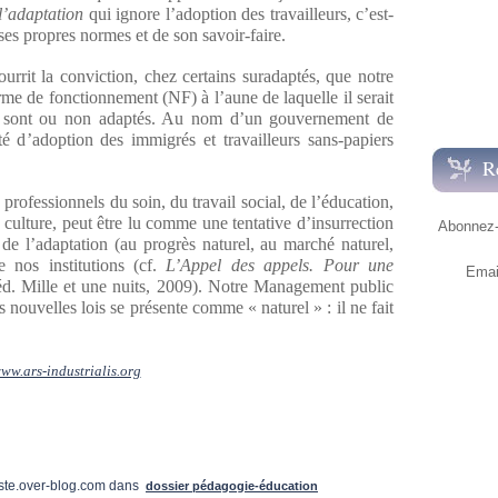
’adaptation
qui ignore l’adoption des travailleurs, c’est-
 ses propres normes et de son savoir-faire.
rrit la conviction, chez certains suradaptés, que notre
e de fonctionnement (NF) à l’aune de laquelle il serait
 y sont ou non adaptés. Au nom d’un gouvernement de
lité d’adoption des immigrés et travailleurs sans-papiers
R
 professionnels du soin, du travail social, de l’éducation,
la culture, peut être lu comme une tentative d’insurrection
Abonnez-v
 de l’adaptation (au progrès naturel, au marché naturel,
e nos institutions (cf.
L’Appel des appels. Pour une
Emai
 éd. Mille et une nuits, 2009). Notre Management public
nouvelles lois se présente comme « naturel » : il ne fait
ww.ars-industrialis.org
ste.over-blog.com
dans
dossier pédagogie-éducation