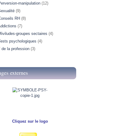
Perversion-manipulation
(12)
exualité
(9)
Conseils RH
(8)
ddictions
(7)
iviludes-groupes sectaires
(4)
Tests psychologiques
(4)
f de la profession
(3)
ages externes
Cliquez sur le logo