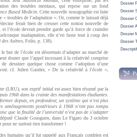
ostic and Statistical Manual,
cette entreprise, par les
Dossier 
ication des troubles mentaux, qui repose sur un fond
Dossier S
ence Based Medicin
. Cette nouvelle nosographie est faite
 « troubles de l’adaptation ». Or, comme le laissait déjà
Dossier 
ecine ferait bien de creuser cette notion nouvelle de
Dossier A
 et l’école devrait prendre garde qu’à force de craindre
Dossier M
uelconque inadaptation, elle n’en fasse tout à coup des
i des Aulnes
, Folio, p. 138).
Dossier 
Descripti
 le but de l’école est désormais d’adapter au marché de
ent douter que l’appel incessant à la créativité comprise
le de dessiner quelque chose comme l’adoption d’une
ir. cf. Julien Gautier, « De la créativité à l’école »,
P
i
ire (LRU), son esprit
initial est assez bien résumé par la
puis 1968 dans la crainte des manifestations étudiantes.
ormer depuis, en profondeur, un système qui n’est plus
s aménagements postérieurs à 1968 n’ont pas rompu
ise que la finalité de l’université n’est pas de s’adapter
 député Claude Goasguen, dans Le Figaro du 3 octobre
 pour ne surtout rien transformer !
es humains qu’il fut rappelé aux Français combien est