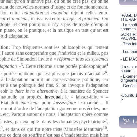
seur sait qu’on n’innove pas, qu’on ne crée pas, qu’on ne
ptant de nouvelles normes d’usage et de fonctionnement.
ition entre
adaptation
et
adoption
rejoint celles entre
-PAGE D
eur
et
amateur
, mais aussi entre
usager
et
praticien
. On
THÉRAP
dopte, et c’est pourquoi il n’y a pas de mode d’emploi
- La souf
sommes p
n piano, on le pratique, et la musique en tant qu’art est
SORTIR
rt d’adaptation.
PAUVRE
- Trop in
ation
: Trop fréquentes sont les philosophies qui tentent
- Les tro
à l’autre sans comprendre que l’individu et le milieu, pris
sophie de Simondon invite à «
réformer tous les systèmes
- LE MA
3
4
adaptation
»
. Cette réforme a une portée philosophique
-La sexua
putain !-
6
e portée politique qui est plus que jamais d’actualité
.
- Examen 
à l’adaptation nourrit un conservatisme politique, car
dirigeant
cer à une politique des fins. Si on invoque l’adaptation
- Généalo
-
seoir le
there is no alternative
, à la manière de Spencer
-Ubuntu 1
n naturelle au progrès,
invoquait
le « laissez-faire » –
!-
’Etat doit
intervenir
pour
laissez-faire
le marché… Il
 ce mot d’ordre de l’adaptation gouverne nos écoles, nos
s, etc. Partout autour de nous, l’adaptation opère comme
L
7
éfastes, par exemple dans les domaines psychiatrique
,
9
10
l
, et dans ce qui fut notre triste Ministère identitaire
.
 ce dont on souffre n’est pas d’inadaptation mais bien