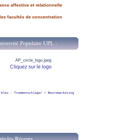
ance affective et relationnelle
 des facultés de concentration
niversité Populaire UPL :
Cliquez sur le logo
 bleu - Trommenschlager / Neuromarketing
rticles Récents