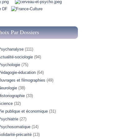
hoix Par Dossiers
Psychanalyse
(111)
ctualité-sociologie
(94)
Psychologie
(75)
Pédagogie-éducation
(64)
Ouvrages et filmographies
(49)
Neurologie
(38)
istoriographie
(33)
Science
(32)
Vie publique et économique
(31)
sychiatrie
(27)
Psychosomatique
(14)
olidarité-précarité
(13)