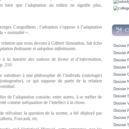
t bien que l’adaptation au milieu ne signifie plus,
eorges Canguilhem : l’adoption s’oppose à l’adaptation
C
a « normalité ».
a
relation
que nous devons à Gilbert Simondon, fait écho
Dossier 
ptation finitisante
et
adoption infinitisante
.
Dossier A
on à la lumière des notions de forme et d’information
,
Dossier 
p. 210.
Dossier 
Dossier 
e substituer à une philosophie de l’individu (ontologie)
(ontogenèse), ce qui suppose de partir de la relation
Dossier 
onstitué.
Dossier H
Dossier 
er de l’adaptation consiste, entre autres, à se méfier de
 vérité comme
adéquation
de l’intellect à la chose.
Dossier 
Dossier P
de réévaluer la question de la norme, a été déployé par
Dossier 
lhem, Foucault, etc.
Dossier S