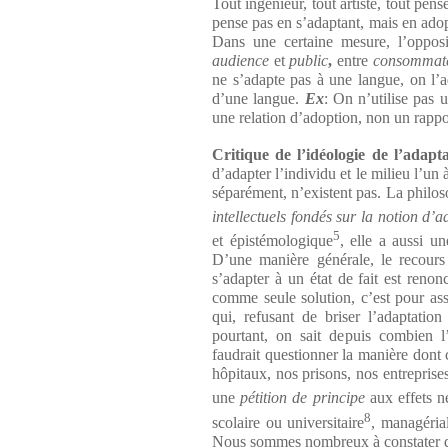
Tout ingénieur, tout artiste, tout pen
pense pas en s’adaptant, mais en ado
Dans une certaine mesure, l’oppos
audience
et
public
,
entre
consommat
ne s’adapte pas à une langue, on l’a
d’une langue.
Ex
: On n’utilise pas u
une relation d’adoption, non un rappo
Critique de l’idéologie de l’adapt
d’adapter l’individu et le milieu l’un 
séparément, n’existent pas. La philo
intellectuels fondés sur la notion d’
5
et épistémologique
, elle a aussi un
D’une manière générale, le recours 
s’adapter à un état de fait est renon
comme seule solution, c’est pour as
qui, refusant de briser l’adaptatio
pourtant, on sait depuis combien l
faudrait questionner la manière dont
hôpitaux, nos prisons, nos entreprise
une
pétition de principe
aux effets n
8
scolaire ou universitaire
, managéria
Nous sommes nombreux à constater que