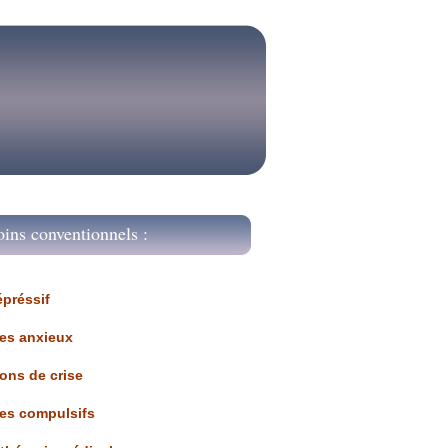
oins conventionnels :
épréssif
les anxieux
ions de crise
les compulsifs