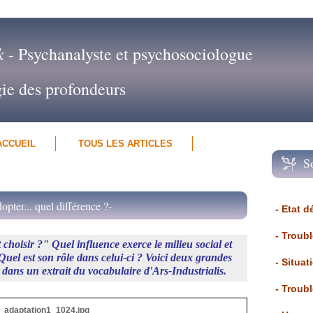
k
- Psychanalyste et psychosociologue
gie des profondeurs
ACCUEIL
TOUS LES ARTICLES
S
opter... quel différence ?-
- Etat d
- Troub
t choisir ?"
Quel influence exerce le milieu social et
el est son rôle dans celui-ci ? Voici deux grandes
- Situat
 dans un extrait du vocabulaire d'Ars-Industrialis.
- Troub