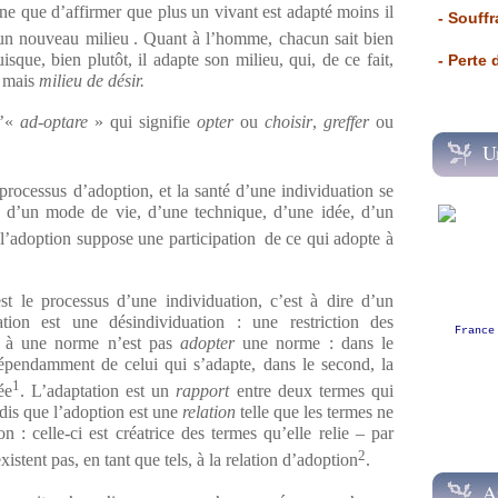
e que d’affirmer que plus un vivant est adapté moins il
- Souffr
 un nouveau milieu
. Quant à l’homme, chacun sait bien
sque, bien plutôt, il adapte son milieu, qui, de ce fait,
- Perte
n mais
milieu de désir.
d’«
ad
-
optare
» qui signifie
opter
ou
choisir
,
greffer
ou
U
rocessus d’adoption, et la santé d’une individuation se
– d’un mode de vie, d’une technique, d’une idée, d’un
t l’adoption suppose une participation
de ce qui adopte à
t le processus d’une individuation, c’est à dire d’un
ation est une désindividuation : une restriction des
France
à une norme n’est pas
adopter
une norme : dans le
épendamment de celui qui s’adapte, dans le second, la
1
ée
. L’adaptation est un
rapport
entre deux termes qui
ndis que l’adoption est une
relation
telle que les termes ne
on : celle-ci est créatrice des termes qu’elle
relie – par
2
istent pas, en tant que tels, à la relation d’adoption
.
A