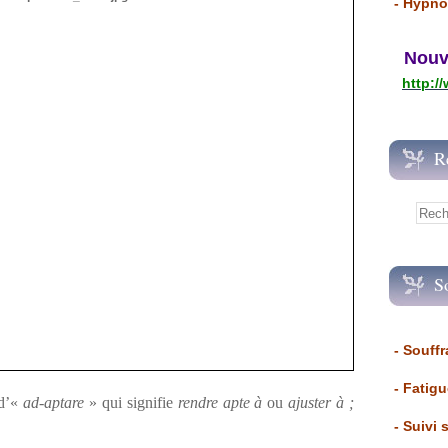
- Hypno
Nouvea
http:/
R
S
- Souffr
- Fatig
 d’«
ad
-
aptare
» qui signifie
rendre apte à
ou
ajuster à ;
- Suivi 