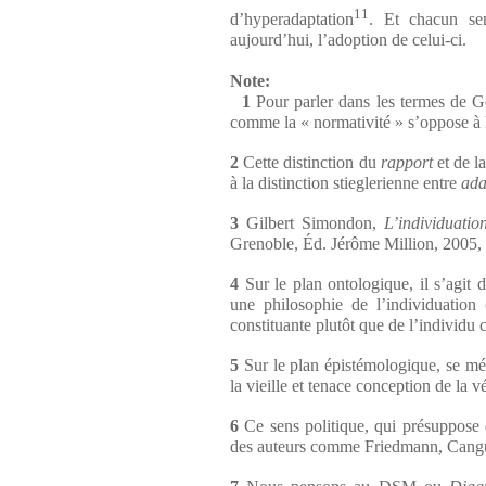
11
d’hyperadaptation
. Et chacun sen
aujourd’hui, l’adoption de celui-ci.
Note:
1
Pour parler dans les termes de G
comme la « normativité » s’oppose à l
2
Cette distinction du
rapport
et de l
à la distinction stieglerienne entre
ada
3
Gilbert Simondon,
L’individuati
Grenoble, Éd. Jérôme Million, 2005, 
4
Sur le plan ontologique, il s’agit d
une philosophie de l’individuation 
constituante plutôt que de l’individu c
5
Sur le plan épistémologique, se méfi
la vieille et tenace conception de la
6
Ce sens politique, qui présuppose 
des auteurs comme Friedmann, Cangui