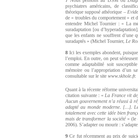
7
Nous pensons au DSM ou
Diagn
psychiatres américains, de classif
théorique supposé athéorique –
Evid
de « troubles du comportement » et de
entendre Michel Tournier : « La méd
suradaptation [ou d’hyperadaptation],
que les enfants ne souffrent d’une q
suradaptés » (Michel Tournier,
Le Ro
8
Ici les exemples abondent, puisque
l’emploi. En outre, on peut sérieusem
comme adaptabilité soit susceptib
mémoire ou l’appropriation d’un savo
consultable sur le site
www.skhole.fr.
Quant à la récente réforme universita
citation suivante : «
La France vit de
Aucun gouvernement n’a réussi à réf
adapté au monde moderne. […]. Le
totalement avec cette idée bien frança
mais de transformer la société
» (le
2006). S’adapter ou mourir : s’adapter
9
Ce fut récemment au prix de suicid