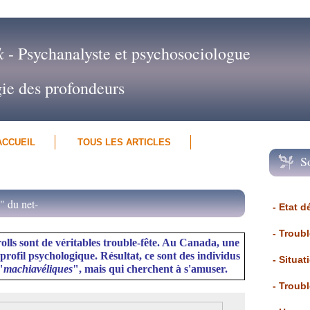
k
- Psychanalyste et psychosociologue
gie des profondeurs
ACCUEIL
TOUS LES ARTICLES
S
" du net-
- Etat d
- Troub
rolls sont de véritables trouble-fête. Au Canada, une
 profil psychologique. Résultat, ce sont des individus
- Situat
"
machiavéliques
", mais qui cherchent à s'amuser.
- Troub