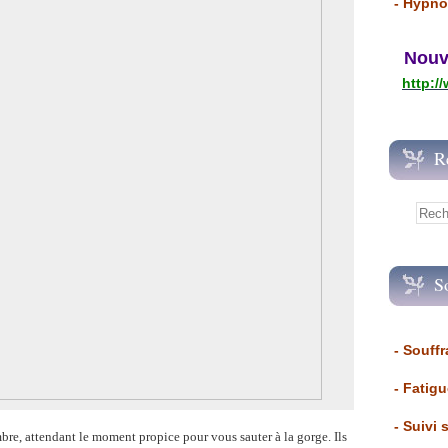
- Hypno
Nouvea
http:/
R
S
- Souffr
- Fatig
- Suivi 
ombre, attendant le moment propice pour vous sauter à la gorge. Ils