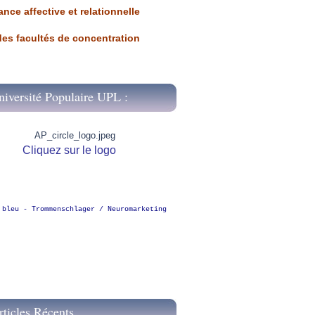
ance affective et relationnelle
 des facultés de concentration
niversité Populaire UPL :
Cliquez sur le logo
 bleu - Trommenschlager / Neuromarketing
rticles Récents