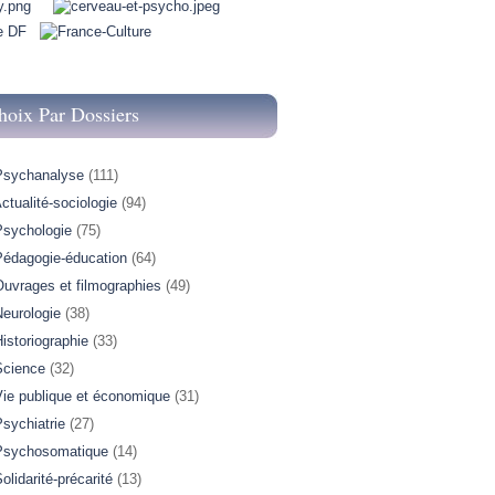
hoix Par Dossiers
Psychanalyse
(111)
ctualité-sociologie
(94)
Psychologie
(75)
Pédagogie-éducation
(64)
Ouvrages et filmographies
(49)
Neurologie
(38)
istoriographie
(33)
Science
(32)
Vie publique et économique
(31)
sychiatrie
(27)
Psychosomatique
(14)
olidarité-précarité
(13)