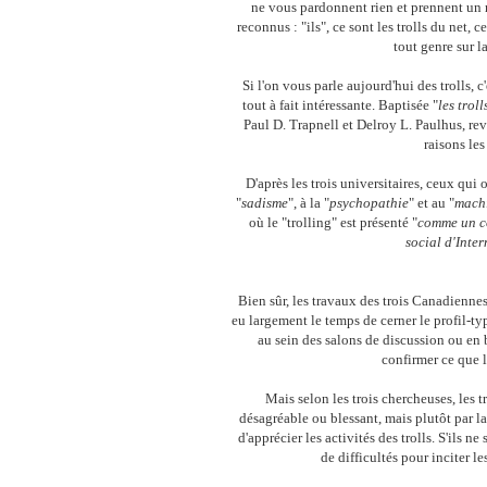
ne vous pardonnent rien et prennent un m
reconnus : "ils", ce sont les trolls du net,
tout genre sur l
Si l'on vous parle aujourd'hui des trolls, c
tout à fait intéressante. Baptisée "
les trol
Paul D. Trapnell et Delroy L. Paulhus, re
raisons les
D'après les trois universitaires, ceux qui 
"
sadisme
", à la "
psychopathie
" et au "
mach
où le "trolling" est présenté "
comme un co
social d'Inte
Bien sûr, les travaux des trois Canadienne
eu largement le temps de cerner le profil-typ
au sein des salons de discussion ou en 
confirmer ce que l
Mais selon les trois chercheuses, les t
désagréable ou blessant, mais plutôt par l
d'apprécier les activités des trolls. S'ils n
de difficultés pour inciter le