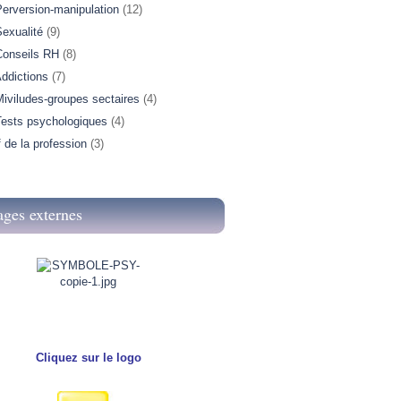
Perversion-manipulation
(12)
exualité
(9)
Conseils RH
(8)
ddictions
(7)
iviludes-groupes sectaires
(4)
Tests psychologiques
(4)
f de la profession
(3)
ages externes
Cliquez sur le logo