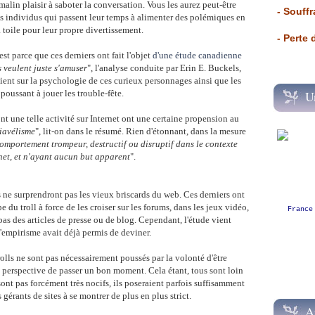
alin plaisir à saboter la conversation. Vous les aurez peut-être
- Souffr
 ces individus qui passent leur temps à alimenter des polémiques en
a toile pour leur propre divertissement.
- Perte
'est parce que ces derniers ont fait l'objet
d'une étude canadienne
ls veulent juste s'amuser
", l'analyse conduite par Erin E. Buckels,
vient sur la psychologie de ces curieux personnages ainsi que les
 poussant à jouer les trouble-fête.
U
ont une telle activité sur Internet ont une certaine propension au
iavélisme
", lit-on dans le résumé. Rien d'étonnant, dans la mesure
mportement trompeur, destructif ou disruptif dans le contexte
rnet, et n'ayant aucun but apparent
".
s ne surprendront pas les vieux briscards du web. Ces derniers ont
e du troll à force de les croiser sur les forums, dans les jeux vidéo,
France
bas des articles de presse ou de blog. Cependant, l'étude vient
'empirisme avait déjà permis de deviner.
rolls ne sont pas nécessairement poussés par la volonté d'être
a perspective de passer un bon moment. Cela étant, tous sont loin
e sont pas forcément très nocifs, ils poseraient parfois suffisamment
s gérants de sites à se montrer de plus en plus strict.
A