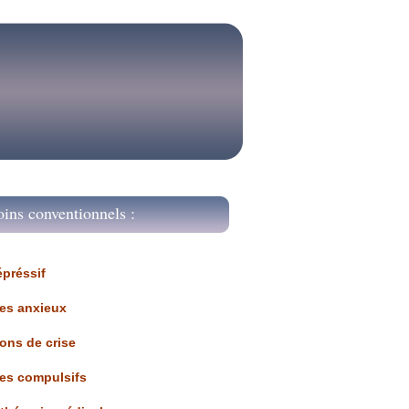
oins conventionnels :
épréssif
les anxieux
ions de crise
les compulsifs