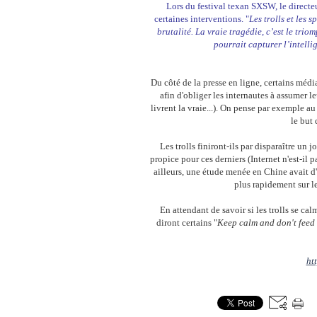
L
ors du festival texan SXSW, le directe
certaines interventions. "
Les trolls et les 
brutalité. La vraie tragédie, c’est le trio
pourrait capturer l’intelli
Du côté de la presse en ligne, certains médi
afin d'obliger les internautes à assumer leu
livrent la vraie...). On pense par exemple a
le but 
Les trolls finiront-ils par disparaître un 
propice pour ces derniers (Internet n'est-il 
ailleurs, une étude menée en Chine avait d'
plus rapidement sur l
En attendant de savoir si les trolls se cal
diront certains "
Keep calm and don't feed 
ht