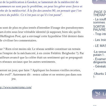
ur de la publication à Gawker, se lamentait de la médiocrité de
spammeurs ne sont pas le problème, on peut les gérer avec force et
mphe de la médiocrité. À la fin des années 90, on pensait que l’on
-PAGE D
gence du public. Ce n’est pas ce qu’il s’est passé
".
THÉRAP
- La souf
sommes p
SORTIR
as sont de plus en plus tentés d'interdire ll'usage des pseudonymes
PAUVRE
rs écrits sous leur véritable identité (à supposer, bien sûr, qu'ils
- Trop in
u Huffington Post, qui a envisagé cette hypothèse l'été dernier dans
- Les tro
de civiliser les commentaires.
- LE MA
jour ? Rien n'est moins sûr. Le réseau semble constituer un terrain
-La sexua
pas l'empire de la méchanceté, à en croire Frédéric Beigbeder ?). Par
putain !-
ailleurs avancé que la colère était un sentiment qui se propageait
- Examen 
es réseaux sociaux que les autres sentiments.
dirigeant
- Généalo
-
meront un jour, que faire ? Appliquer les bonnes vieilles recettes,
-Ubuntu 1
the troll
". Autrement dit : restez calme et ne rentrez pas dans son
!-
jeu.
tp://www.numerama.com/
L