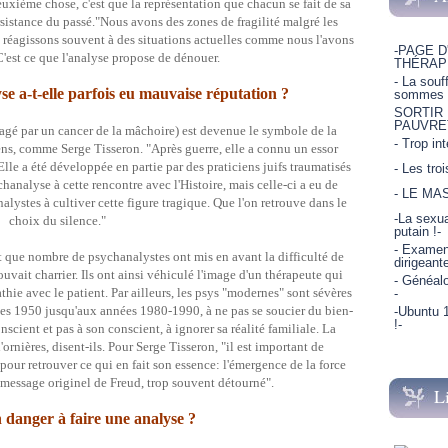
xième chose, c'est que la représentation que chacun se fait de sa
ersistance du passé."Nous avons des zones de fragilité malgré les
s réagissons souvent à des situations actuelles comme nous l'avons
-PAGE D
 C'est ce que l'analyse propose de dénouer.
THÉRAP
- La souf
e a-t-elle parfois eu mauvaise réputation ?
sommes p
SORTIR
PAUVRE
agé par un cancer de la mâchoire) est devenue le symbole de la
- Trop in
ens, comme Serge Tisseron. "Après guerre, elle a connu un essor
le a été développée en partie par des praticiens juifs traumatisés
- Les tro
hanalyse à cette rencontre avec l'Histoire, mais celle-ci a eu de
- LE MA
lystes à cultiver cette figure tragique. Que l'on retrouve dans le
-La sexua
choix du silence."
putain !-
- Examen 
ait que nombre de psychanalystes ont mis en avant la difficulté de
dirigeant
pouvait charrier. Ils ont ainsi véhiculé l'image d'un thérapeute qui
- Généalo
thie avec le patient. Par ailleurs, les psys "modernes" sont sévères
-
nées 1950 jusqu'aux années 1980-1990, à ne pas se soucier du bien-
-Ubuntu 1
!-
nscient et pas à son conscient, à ignorer sa réalité familiale. La
ornières, disent-ils. Pour Serge Tisseron, "il est important de
pour retrouver ce qui en fait son essence: l'émergence de la force
u message originel de Freud, trop souvent détourné".
L
un danger à faire une analyse ?