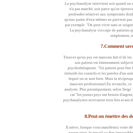
La psychanalyse intervient soit quand on 
n'a pas marché, soit parce qu'on éprouve
profondes relatives aux symptomes doulo
qu'une partie d'eux-mêmes ne parvient pas à
par exemple. "On peut vivre sans se soigner 
La psychanalyse s'occupe de patients qu
simplement, m
7.Comment savoi
Trouver qu'un psy est mauvais fait-il de lui
son patient est éminemment subject
psychothérapeute. "Un patient peut être f
intrusifs les conseils et les paroles d'un aut
lequel on se sent bien. Mais la réciproque
mauvais professionnel.En revanche, ce n
analyste. Plus prosaïquement, selon Serge T
car "les jeunes psys ont besoin d'argent,
psychanalystes recevaient trois fois avant 
8.Peut-on émettre des d
Il arrive, lorsque vous manifestez votre dé
passer ainsi, le travail va être impossib