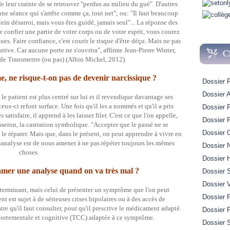
e leur crainte de se retrouver "perdus au milieu du gué". D'autres
une séance qui s'arrête comme ça, tout net"; ou: "Il faut beaucoup
lein désarroi, mais vous êtes guidé, jamais seul"... La réponse des
confier une partie de votre corps ou de votre esprit, vous courez
es. Faire confiance, c'est courir le risque d'être déçu. Mais ne pas
 arrive. Car aucune porte ne s'ouvrira", affirme Jean-Pierre Winter,
C
 de Transmettre (ou pas) (Albin Michel, 2012).
e, ne risque-t-on pas de devenir narcissique ?
Dossier 
Dossier A
le patient est plus centré sur lui et il revendique davantage ses
eux-ci refont surface. Une fois qu'il les a nommés et qu'il a pris
Dossier 
satisfaire, il apprend à les laisser filer. C'est ce que l'on appelle,
Dossier 
seron, la castration symbolique. "Accepter que le passé ne se
Dossier 
 le réparer. Mais que, dans le présent, on peut apprendre à vivre en
hanalyse est de nous amener à ne pas répéter toujours les mêmes
Dossier 
choses.
Dossier H
ntamer une analyse quand on va très mal ?
Dossier 
Dossier 
 déterminant, mais celui de présenter un symptôme que l'on peut
Dossier P
nt est sujet à de sérieuses crises bipolaires ou à des accès de
re qu'il faut consulter, pour qu'il prescrive le médicament adapté.
Dossier 
omportementale et cognitive (TCC) adaptée à ce symptôme.
Dossier S