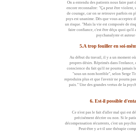
On a entendu des patients nous faire part d
encore reconnaître: "Ça peut être violent, 
de courage, car on se retrouve parfois en p
psys est unanime. Dès que vous acceptez de 
un risque. "Mais la vie est composée de risqu
faire confiance, c'est être déçu quoi qu'il
psychanalyste et auteur
5.A trop fouiller en soi-mêm
Au début du travail, il y a un moment où 
propres désirs. Réprimés dans l'enfance, c
conscience du fait qu'il ne pourra jamais les 
"sous un nom horrible", selon Serge Tis
reproduira plus et que l'avenir ne pourra pas
paix." Une des grandes vertus de la psyc
6. Est-il possible d'e
Ce n'est pas le fait d'aller mal qui est
précisément décrire ou non. Si le patie
décompensation récurrents, c'est un psychiat
Peut-être y a-t-il une thérapie c