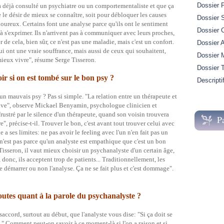
Dossier 
a déjà consulté un psychiatre ou un comportementaliste et que ça
 le désir de mieux se connaître, soit pour débloquer les causes
Dossier S
ureux. Certains font une analyse parce qu'ils ont le sentiment
Dossier 
 s'exprimer. Ils n'arrivent pas à communiquer avec leurs proches,
de cela, bien sûr, ce n'est pas une maladie, mais c'est un confort.
Dossier A
i ont une vraie souffrance, mais aussi de ceux qui souhaitent,
Dossier M
ieux vivre", résume Serge Tisseron.
Dossier 
r si on est tombé sur le bon psy ?
Descripti
 un mauvais psy ? Pas si simple. "La relation entre un thérapeute et
ive", observe Mickael Benyamin, psychologue clinicien et
rustré par le silence d'un thérapeute, quand son voisin trouvera
P
re", précise-t-il. Trouver le bon, c'est avant tout trouver celui avec
 a ses limites: ne pas avoir le feeling avec l'un n'en fait pas un
'est pas parce qu'un analyste est empathique que c'est un bon
isseron, il vaut mieux choisir un psychanalyste d'un certain âge,
 donc, ils acceptent trop de patients... Traditionnellement, les
de démarrer ou non l'analyse. Ça ne se fait plus et c'est dommage".
outes quant à la parole du psychanalyste ?
saccord, surtout au début, que l'analyste vous dise: "Si ça doit se
le." Comment peut-on savoir à ce moment-là si l'on a raison et si