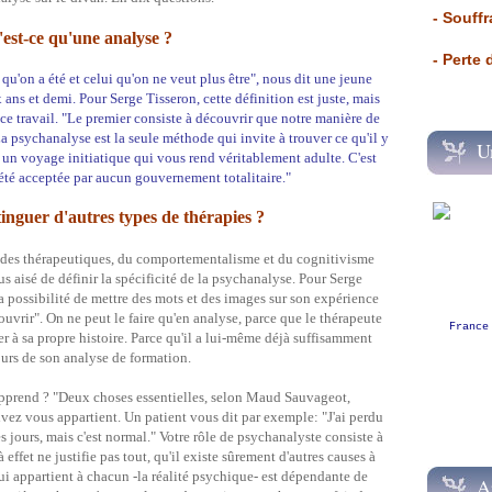
- Souffr
'est-ce qu'une analyse ?
- Perte
 qu'on a été et celui qu'on ne veut plus être", nous dit une jeune
ans et demi. Pour Serge Tisseron, cette définition est juste, mais
e travail. "Le premier consiste à découvrir que notre manière de
 psychanalyse est la seule méthode qui invite à trouver ce qu'il y
U
, un voyage initiatique qui vous rend véritablement adulte. C'est
s été acceptée par aucun gouvernement totalitaire."
inguer d'autres types de thérapies ?
des thérapeutiques, du comportementalisme et du cognitivisme
lus aisé de définir la spécificité de la psychanalyse. Pour Serge
la possibilité de mettre des mots et des images sur son expérience
uvrir". On ne peut le faire qu'en analyse, parce que le thérapeute
France
r à sa propre histoire. Parce qu'il a lui-même déjà suffisamment
ours de son analyse de formation.
apprend ? "Deux choses essentielles, selon Maud Sauvageot,
vez vous appartient. Un patient vous dit par exemple: "J'ai perdu
 les jours, mais c'est normal." Votre rôle de psychanalyste consiste à
 effet ne justifie pas tout, qu'il existe sûrement d'autres causes à
qui appartient à chacun -la réalité psychique- est dépendante de
A