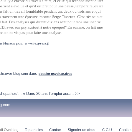
qu'il y a encore du travail à faire, et ceux qui reconnaissent qu'un
atient a évolué et qu'il est prêt pour une pause, temporaire, ou un
ns fait un travail formidable pendant un, deux ou trois ans et qui
 traversent une épreuve, raconte Serge Tisseron. C'est très sain et
al fait. Des analyses qui durent dix ans sont pour moi une ineptie.
I avec son psy, surtout à notre époque!" En somme, on fait une
e, on ne vit pas pour faire une analyse.
ra Masson pour www.lexpress.fr
ste.over-blog.com
dans
dossier psychanalyse
chopathes"...
« Dans 20 ans l’emploi aura... >>
og.com
ail Overblog
Top articles
Contact
Signaler un abus
C.G.U.
Cookies