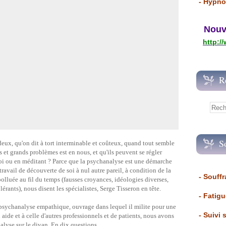
- Hypno
Nouvea
http:/
R
S
eux, qu'on dit à tort interminable et coûteux, quand tout semble
ts et grands problèmes est en nous, et qu'ils peuvent se régler
oi ou en méditant ? Parce que la psychanalyse est une démarche
ravail de découverte de soi à nul autre pareil, à condition de la
- Souffr
 polluée au fil du temps (fausses croyances, idéologies diverses,
lérants), nous disent les spécialistes, Serge Tisseron en tête.
- Fatig
 psychanalyse empathique, ouvrage dans lequel il milite pour une
- Suivi 
aide et à celle d'autres professionnels et de patients, nous avons
alyse sur le divan. En dix questions.