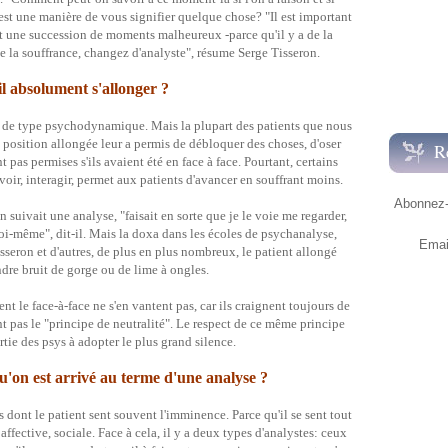
it est une manière de vous signifier quelque chose? "Il est important
 une succession de moments malheureux -parce qu'il y a de la
 de la souffrance, changez d'analyste", résume Serge Tisseron.
il absolument s'allonger ?
vi de type psychodynamique. Mais la plupart des patients que nous
position allongée leur a permis de débloquer des choses, d'oser
R
t pas permises s'ils avaient été en face à face. Pourtant, certains
voir, interagir, permet aux patients d'avancer en souffrant moins.
Abonnez-v
 suivait une analyse, "faisait en sorte que je le voie me regarder,
i-même", dit-il. Mais la doxa dans les écoles de psychanalyse,
Emai
isseron et d'autres, de plus en plus nombreux, le patient allongé
dre bruit de gorge ou de lime à ongles.
t le face-à-face ne s'en vantent pas, car ils craignent toujours de
nt pas le "principe de neutralité". Le respect de ce même principe
tie des psys à adopter le plus grand silence.
'on est arrivé au terme d'une analyse ?
 dont le patient sent souvent l'imminence. Parce qu'il se sent tout
fective, sociale. Face à cela, il y a deux types d'analystes: ceux