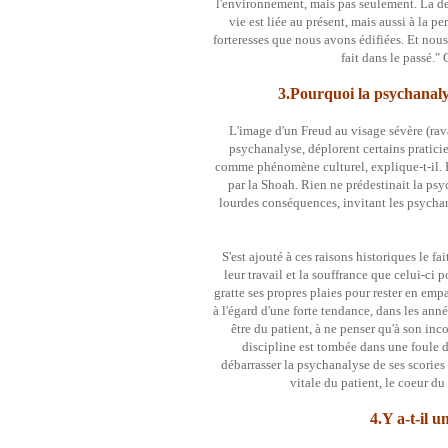
l'environnement, mais pas seulement. La deu
vie est liée au présent, mais aussi à la p
forteresses que nous avons édifiées. Et nou
fait dans le passé."
3.Pourquoi la psychanalys
L'image d'un Freud au visage sévère (rav
psychanalyse, déplorent certains pratici
comme phénomène culturel, explique-t-il. El
par la Shoah. Rien ne prédestinait la psyc
lourdes conséquences, invitant les psychana
S'est ajouté à ces raisons historiques le f
leur travail et la souffrance que celui-ci 
gratte ses propres plaies pour rester en empa
à l'égard d'une forte tendance, dans les an
être du patient, à ne penser qu'à son inco
discipline est tombée dans une foule d'
débarrasser la psychanalyse de ses scories 
vitale du patient, le coeur d
4.Y a-t-il 