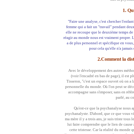
1. Qu
"Faire une analyse, c'est chercher l'enfant
femme qui a fait un "travail" pendant deux 
elle ne recoupe que le deuxième temps de c
réagir au monde nous est vraiment propre. La
a de plus personnel et spécifique en vous
pour cela qu'elle n'a jamai
2.Comment la dist
Avec le développement des autres métho
(voir l'encadré en bas de page), il est p
Tisseron, "c'est un espace ouvert où on a 
personnelle du monde. Où l'on peut se déco
accompagne sans s'imposer, sans en référe
parlé, au c
Qu'est-ce que la psychanalyse nous 
psychanalyste. D'abord, que ce que vous vi
ma mère il y a trois ans, je suis triste tous
lui faire comprendre que le lien de cause à
cette tristesse. Car la réalité du monde 