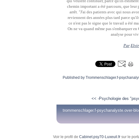
qui veulent continuer, parce qu'ils estiment 
chemin important a été parcouru, que leur p
arrêt. "J'ai des patients avec qui nous avo
reviennent des années plus tard parce qu'ils
ce n'est pas le signe que le travail a été m
On ne va quand même pas s'embarquer en CD
analyse pour vivr
Par
Elvi
Published by Trommenschlager.f-psychanaly
<< -Psychologie des "psy
trommenschlager.f-psychanalyste.over-bl
Voir le profil de
Cabinet.psy70-Luxeuil.fr
sur le port