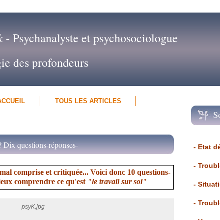
k
- Psychanalyste et psychosociologue
gie des profondeurs
ACCUEIL
TOUS LES ARTICLES
S
? Dix questions-réponses-
- Etat d
- Troub
al comprise et critiquée... Voici donc 10 questions-
ieux comprendre ce qu'est
"le travail sur soi"
- Situat
- Troub