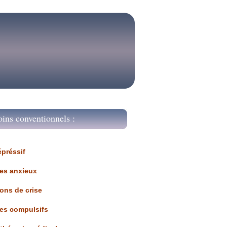
oins conventionnels :
épréssif
les anxieux
ions de crise
les compulsifs