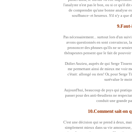
l'analyste n'est pas le bon, ou si ce qu'il d
de comprendre qu'une bonne analyse est
souffrance- et heureux. S'il n'y a que
9.Faut-
Pas nécessairement... surtout lors d'un sui
avons questionnés en sont convaincus, la 
prononcer des phrases qu'ils ne se seraien
thérapeutes pensent que le fait de pouvoir 
Didier Anzieu, auprès de qui Serge Tisseron
me permettant ainsi de mieux me voir mo
c'était: allongé ou rien! Or, pour Serge T
surévalue le moin
Aujourd'hui, beaucoup de psys qui pratiquen
passer pour des anti-freudiens ne respecta
conduit une grande par
10.Comment sait-on qu
C'est une décision qui se prend à deux, mais
simplement mieux dans sa vie amoureuse, af