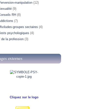
Perversion-manipulation
(12)
exualité
(9)
Conseils RH
(8)
ddictions
(7)
iviludes-groupes sectaires
(4)
Tests psychologiques
(4)
f de la profession
(3)
ages externes
Cliquez sur le logo