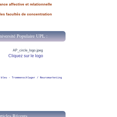
ance affective et relationnelle
 des facultés de concentration
niversité Populaire UPL :
Cliquez sur le logo
 bleu - Trommenschlager / Neuromarketing
rticles Récents