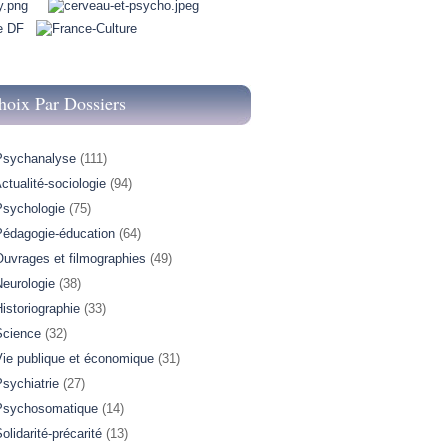
hoix Par Dossiers
Psychanalyse
(111)
ctualité-sociologie
(94)
Psychologie
(75)
Pédagogie-éducation
(64)
Ouvrages et filmographies
(49)
Neurologie
(38)
istoriographie
(33)
Science
(32)
Vie publique et économique
(31)
sychiatrie
(27)
Psychosomatique
(14)
olidarité-précarité
(13)