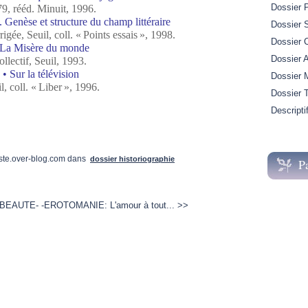
Dossier 
9, rééd. Minuit, 1996.
. Genèse et structure du champ littéraire
Dossier S
igée, Seuil, coll. « Points essais », 1998.
Dossier 
 La Misère du monde
Dossier A
ollectif, Seuil, 1993.
• Sur la télévision
Dossier M
l, coll. « Liber », 1996.
Dossier 
Descripti
ste.over-blog.com
dans
dossier historiographie
P
 BEAUTE-
-EROTOMANIE: L'amour à tout... >>