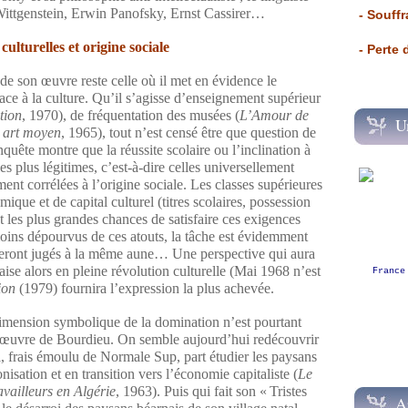
tgenstein, Erwin Panofsky, Ernst Cassirer…
- Souffr
culturelles et origine sociale
- Perte
e son œuvre reste celle où il met en évidence le
face à la culture. Qu’il s’agisse d’enseignement supérieur
tion
, 1970), de fréquentation des musées (
L’Amour de
U
 art moyen
, 1965), tout n’est censé être que question de
nquête montre que la réussite scolaire ou l’inclination à
les plus légitimes, c’est-à-dire celles universellement
t corrélées à l’origine sociale. Les classes supérieures
ique et de capital culturel (titres scolaires, possession
t les plus grandes chances de satisfaire ces exigences
moins dépourvus de ces atouts, la tâche est évidemment
s seront jugés à la même aune… Une perspective qui aura
ise alors en pleine révolution culturelle (Mai 1968 n’est
France
ion
(1979) fournira l’expression la plus achevée.
 dimension symbolique de la domination n’est pourtant
’œuvre de Bourdieu. On semble aujourd’hui redécouvrir
, frais émoulu de Normale Sup, part étudier les paysans
isation et en transition vers l’économie capitaliste (
Le
ravailleurs en Algérie
, 1963). Puis qui fait son « Tristes
A