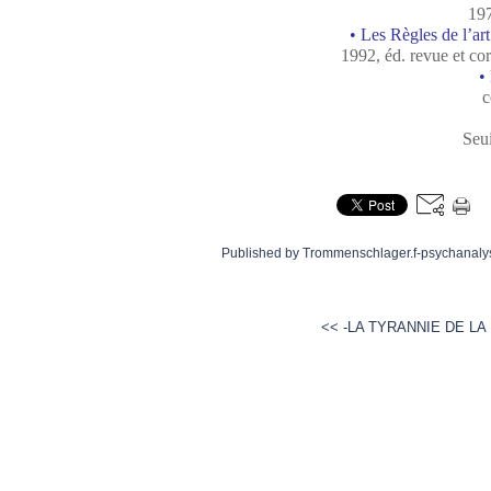
197
• Les Règles de l’art
1992, éd. revue et corr
•
c
Seui
Published by Trommenschlager.f-psychanaly
<< -LA TYRANNIE DE LA