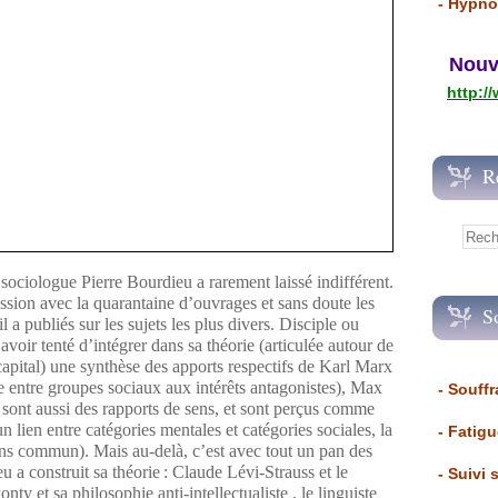
- Hypno
Nouvea
http:/
R
 sociologue Pierre Bourdieu a rarement laissé indifférent.
cussion avec la quarantaine d’ouvrages et sans doute les
S
l a publiés sur les sujets les plus divers. Disciple ou
avoir tenté d’intégrer dans sa théorie (articulée autour de
apital) une synthèse des apports respectifs de Karl Marx
e entre groupes sociaux aux intérêts antagonistes), Max
- Souffr
sont aussi des rapports de sens, et sont perçus comme
n lien entre catégories mentales et catégories sociales, la
- Fatig
sens commun). Mais au-delà, c’est avec tout un pan des
a construit sa théorie : Claude Lévi-Strauss et le
- Suivi 
ty et sa philosophie anti-intellectualiste
, le linguiste