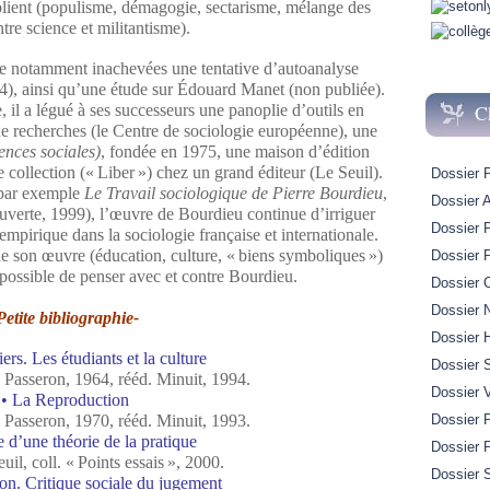
plient (populisme, démagogie, sectarisme, mélange des
tre science et militantisme).
se notamment inachevées une tentative d’autoanalyse
4), ainsi qu’une étude sur Édouard Manet (non publiée).
C
, il a légué à ses successeurs une panoplie d’outils en
de recherches (le Centre de sociologie européenne), une
ences sociales)
, fondée en 1975, une maison d’édition
 collection (« Liber ») chez un grand éditeur (Le Seuil).
Dossier 
 (par exemple
Le Travail sociologique de Pierre Bourdieu
,
Dossier A
uverte, 1999), l’œuvre de Bourdieu continue d’irriguer
Dossier 
empirique dans la sociologie française et internationale.
e son œuvre (éducation, culture, « biens symboliques »)
Dossier 
 possible de penser avec et contre Bourdieu.
Dossier 
Dossier 
Petite bibliographie-
Dossier H
iers. Les étudiants et la culture
Dossier 
 Passeron, 1964, rééd. Minuit, 1994.
Dossier 
• La Reproduction
 Passeron, 1970, rééd. Minuit, 1993.
Dossier P
e d’une théorie de la pratique
Dossier 
uil, coll. « Points essais », 2000.
Dossier S
ion. Critique sociale du jugement