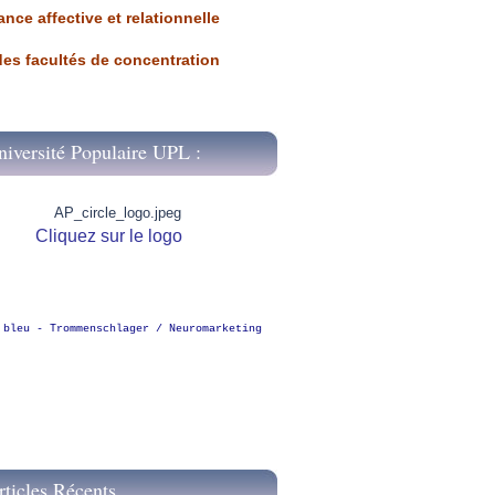
ance affective et relationnelle
 des facultés de concentration
niversité Populaire UPL :
Cliquez sur le logo
 bleu - Trommenschlager / Neuromarketing
rticles Récents