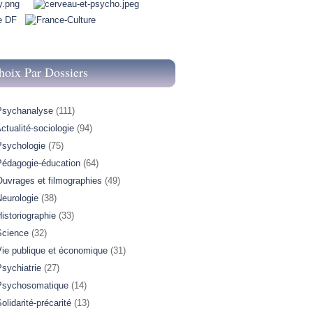
hoix Par Dossiers
Psychanalyse
(111)
ctualité-sociologie
(94)
Psychologie
(75)
Pédagogie-éducation
(64)
Ouvrages et filmographies
(49)
Neurologie
(38)
istoriographie
(33)
Science
(32)
Vie publique et économique
(31)
sychiatrie
(27)
Psychosomatique
(14)
olidarité-précarité
(13)