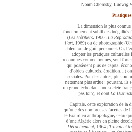
Noam Chomsky, Ludwig Wit
Pratiques 
La dimension la plus connue d
fonctionnement subtil des inégalités 
(
Les Héritiers
, 1966 ;
La Reproduc
l’art
, 1969) ou de photographie (
Un
talent ou de goût personnel. Or, l’e
adopter les pratiques culturelles 
reconnues comme bonnes, sont fortemen
qui possèdent plus de capital économ
d’objets culturels, érudition…) on
sociales. Pour les autres, plus ou 
nettement plus ardue ; pourtant, il
un grand écho dans une société frança
pas loin), et dont
La Distinct
Capitale, cette exploration de la
qu’une des nombreuses facettes de l
le Bourdieu anthropologue, celui qui
d’une Algérie alors en pleine décolon
Déracinement
, 1964 ;
Travail et t