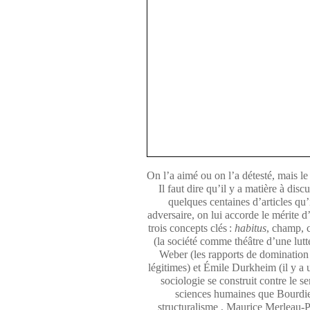
On l’a aimé ou on l’a détesté, mais le
Il faut dire qu’il y a matière à dis
quelques centaines d’articles qu’i
adversaire, on lui accorde le mérite d’
trois concepts clés :
habitus
, champ, c
(la société comme théâtre d’une lutt
Weber (les rapports de domination 
légitimes) et Émile Durkheim (il y a u
sociologie se construit contre le 
sciences humaines que Bourdieu 
structuralisme
, Maurice Merleau-Pon