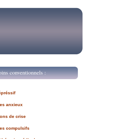
oins conventionnels :
épréssif
les anxieux
ions de crise
les compulsifs