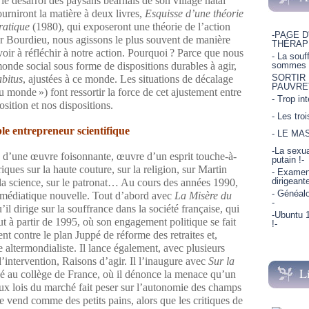
 le désarroi des paysans béarnais de son village natal
urniront la matière à deux livres,
Esquisse d’une théorie
ratique
(1980), qui exposeront une théorie de l’action
-PAGE D
our Bourdieu, nous agissons le plus souvent de manière
THÉRAP
oir à réfléchir à notre action. Pourquoi ? Parce que nous
- La souf
onde social sous forme de dispositions durables à agir,
sommes p
SORTIR
abitus
, ajustées à ce monde. Les situations de décalage
PAUVRE
u monde ») font ressortir la force de cet ajustement entre
- Trop in
osition et nos dispositions.
- Les tro
le entrepreneur scientifique
- LE MA
-La sexua
s d’une œuvre foisonnante, œuvre d’un esprit touche-à-
putain !-
iques sur la haute couture, sur la religion, sur Martin
- Examen 
dirigeant
la science, sur le patronat… Au cours des années 1990,
- Généalo
é médiatique nouvelle. Tout d’abord avec
La Misère du
-
il dirige sur la souffrance dans la société française, qui
-Ubuntu 1
ut à partir de 1995, où son engagement politique se fait
!-
t contre le plan Juppé de réforme des retraites et,
altermondialiste. Il lance également, avec plusieurs
d’intervention, Raisons d’agir. Il l’inaugure avec
Sur la
L
isé au collège de France, où il dénonce la menace qu’un
ux lois du marché fait peser sur l’autonomie des champs
se vend comme des petits pains, alors que les critiques de