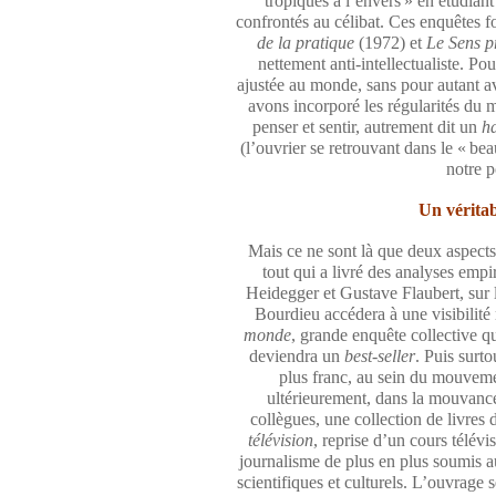
tropiques à l’envers » en étudiant
confrontés au célibat. Ces enquêtes fo
de la pratique
(1972) et
Le Sens p
nettement anti-intellectualiste. P
ajustée au monde, sans pour autant av
avons incorporé les régularités du m
penser et sentir, autrement dit un
h
(l’ouvrier se retrouvant dans le « bea
notre p
Un véritab
Mais ce ne sont là que deux aspect
tout qui a livré des analyses empir
Heidegger et Gustave Flaubert, sur 
Bourdieu accédera à une visibilit
monde
, grande enquête collective qu’
deviendra un
best-seller
. Puis surto
plus franc, au sein du mouvemen
ultérieurement, dans la mouvance 
collègues, une collection de livres 
télévision
, reprise d’un cours télév
journalisme de plus en plus soumis a
scientifiques et culturels. L’ouvrage 