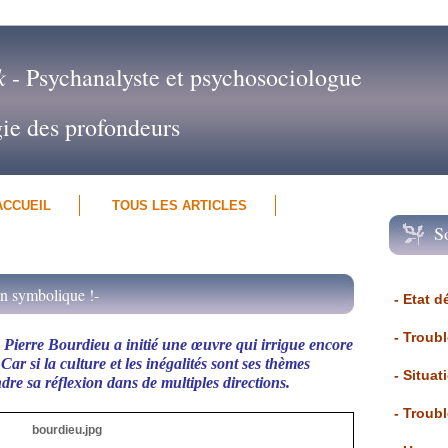
k
- Psychanalyste et psychosociologue
gie des profondeurs
ACCUEIL
TOUS LES ARTICLES
S
on symbolique !-
- Etat d
- Troub
 Pierre Bourdieu a initié une œuvre qui irrigue encore
Car si la culture et les inégalités sont ses thèmes
- Situat
dre sa réflexion dans de multiples directions.
- Troub