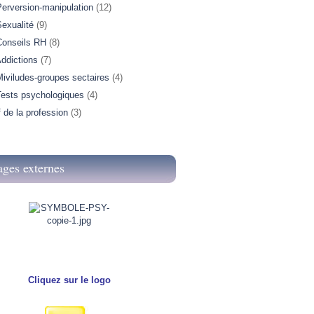
Perversion-manipulation
(12)
exualité
(9)
Conseils RH
(8)
ddictions
(7)
iviludes-groupes sectaires
(4)
Tests psychologiques
(4)
f de la profession
(3)
ages externes
Cliquez sur le logo