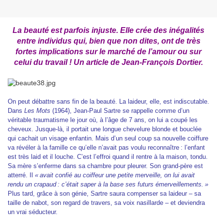
La beauté est parfois injuste. Elle crée des inégalités
entre individus qui, bien que non dites, ont de très
fortes implications sur le marché de l’amour ou sur
celui du travail ! Un article de Jean-François Dortier.
On peut débattre sans fin de la beauté. La laideur, elle, est indiscutable.
Dans
Les Mots
(1964), Jean-Paul Sartre se rappelle comme d’un
véritable traumatisme le jour où, à l’âge de 7 ans, on lui a coupé les
cheveux. Jusque-là, il portait une longue chevelure blonde et bouclée
qui cachait un visage enfantin. Mais d’un seul coup sa nouvelle coiffure
va révéler à la famille ce qu’elle n’avait pas voulu reconnaître : l’enfant
est très laid et il louche. C’est l’effroi quand il rentre à la maison, tondu.
Sa mère s’enferme dans sa chambre pour pleurer. Son grand-père est
atterré. Il
« avait confié au coiffeur une petite merveille, on lui avait
rendu un crapaud : c’était saper à la base ses futurs émerveillements. »
Plus tard, grâce à son génie, Sartre saura compenser sa laideur – sa
taille de nabot, son regard de travers, sa voix nasillarde – et deviendra
un vrai séducteur.