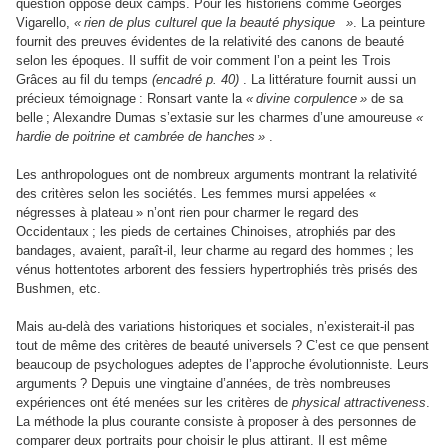
question oppose deux camps. Pour les historiens comme Georges
Vigarello,
« rien de plus culturel que la beauté physique
»
. La peinture
fournit des preuves évidentes de la relativité des canons de beauté
selon les époques. Il suffit de voir comment l’on a peint les Trois
Grâces au fil du temps
(encadré p. 40)
. La littérature fournit aussi un
précieux témoignage : Ronsart vante la
« divine corpulence »
de sa
belle ; Alexandre Dumas s’extasie sur les charmes d’une amoureuse
«
hardie de poitrine et cambrée de hanches »
.
Les anthropologues ont de nombreux arguments montrant la relativité
des critères selon les sociétés. Les femmes mursi appelées «
négresses à plateau » n’ont rien pour charmer le regard des
Occidentaux ; les pieds de certaines Chinoises, atrophiés par des
bandages, avaient, paraît-il, leur charme au regard des hommes ; les
vénus hottentotes arborent des fessiers hypertrophiés très prisés des
Bushmen, etc.
Mais au-delà des variations historiques et sociales, n’existerait-il pas
tout de même des critères de beauté universels ? C’est ce que pensent
beaucoup de psychologues adeptes de l’approche évolutionniste. Leurs
arguments ? Depuis une vingtaine d’années, de très nombreuses
expériences ont été menées sur les critères de
physical attractiveness
.
La méthode la plus courante consiste à proposer à des personnes de
comparer deux portraits pour choisir le plus attirant. Il est même