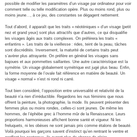
possible de modifier les paramètres d’un visage par ordinateur pour voir
comment telle ou telle modification opère. Plus ou moins rond, plus ou
moins jeune…, à ce jeu, des constantes se dégagent nettement.
Tout d’abord, il apparaît que les traits « néoténiques » d’un visage (petit
nez et grand yeux) sont plus attractifs que d’autres, ce qui disqualifie
les visages âgés aux traits complexes. On préférera les traits «
enfantins ». Les traits de la vieillesse : rides, teint de la peau, tâches
sont discrédités. Inversement, la maturité de certains traits peut
s’avérer plus attrayante. On préfère en général les visages sans
bajoues et aux pommettes saillantes. Une autre caractéristique est la
symétrie. Un visage globalement symétrique est jugé plus beau. Enfin,
la forme moyenne de l’ovale fait référence en matière de beauté. Un
visage « normal » n’est ni rond ni carré.
Tout bien considéré, l’opposition entre universalité et relativité de la
beauté n’a rien d’irréductible. Regardons les nus féminins que nous
offrent la peinture, la photographie, la mode. Ils peuvent présenter des
femmes plus ou moins rondes, celles-ci sont jeunes. De même les
hommes, de l’éphèbe grec à l’homme mûr de la Renaissance. Leurs
proportions harmonieuses affichent bonne santé et vigueur. Ni les
freluquets, ni les obèses ne sont jamais pris comme étalons de beauté.
Voilà pourquoi les garçons savent d’instinct qu’en rentrant le ventre et