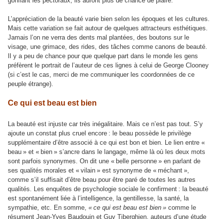
gonflant les pectoraux, ils auront plus de chance de plaire.
L’appréciation de la beauté varie bien selon les époques et les cultures.
Mais cette variation se fait autour de quelques attracteurs esthétiques.
Jamais l’on ne verra des dents mal plantées, des boutons sur le
visage, une grimace, des rides, des tâches comme canons de beauté.
Il y a peu de chance pour que quelque part dans le monde les gens
préfèrent le portrait de l’auteur de ces lignes à celui de George Clooney
(si c’est le cas, merci de me communiquer les coordonnées de ce
peuple étrange).
Ce qui est beau est bien
La beauté est injuste car très inégalitaire. Mais ce n’est pas tout. S’y
ajoute un constat plus cruel encore : le beau possède le privilège
supplémentaire d’être associé à ce qui est bon et bien. Le lien entre «
beau » et « bien » s’ancre dans le langage, même là où les deux mots
sont parfois synonymes. On dit une « belle personne » en parlant de
ses qualités morales et « vilain » est synonyme de « méchant »,
comme s’il suffisait d’être beau pour être paré de toutes les autres
qualités. Les enquêtes de psychologie sociale le confirment : la beauté
est spontanément liée à l’intelligence, la gentillesse, la santé, la
sympathie, etc. En somme,
« ce qui est beau est bien »
comme le
résument Jean-Yves Baudouin et Guy Tiberghien, auteurs d’une étude