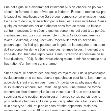
Une belle gueule a évidemment infiniment plus de chance de pouvoir
séduire la femme de ses rêves qu’un laideron. Et tout le monde n’a pas
le bagout et l’intelligence de Sartre pour compenser un physique ingrat.
De ce point de vue, la sélection par le beau est assez intraitable. Seuls
quelques romanciers ont osé aborder sans fard ce tabou. La laideur
contraint souvent à ne séduire que les personnes qui sont à sa portée,
c’est-à-dire ceux qui vous ressemblent. Dans
Le Goût des femmes
laides
(Gallimard, 2005), l’écrivain Roger Millet met en scène un
personnage très laid qui, poussé par le goût de la conquête et du sexe,
doit se contenter de ne séduire que des femmes laides. Il devient une
sorte de Don Juan des réprouvées. Dans
Extension du domaine de la
lutte
(Nadeau, 1994), Michel Houellebecq relate la misère sexuelle et la
frustration d’un homme sans charme.
Sur ce point, le constat des sociologues rejoint celui de la psychologie
évolutionniste et le constat courant que chacun peut faire. Les femmes
accordent, il est vrai, un peu moins d’importance au physique dans
leurs relations amoureuses. Mais, en général, une femme ne tombe
amoureuse d’un homme plus laid et vieux que s’il a un statut social
supérieur et une position prestigieuse. Il arrive certes parfois que la
plus belle et charmante fille du lycée, du quartier, de la fac, s’entiche
d’un sale type : laid, stupide et sans attraits apparents. Mais ces
exceptions sont rares. Elles sont remarquables justement parce