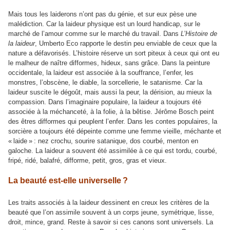
Mais tous les laiderons n’ont pas du génie, et sur eux pèse une
malédiction. Car la laideur physique est un lourd handicap, sur le
marché de l’amour comme sur le marché du travail. Dans
L’Histoire de
la laideur
, Umberto Eco rapporte le destin peu enviable de ceux que la
nature a défavorisés. L’histoire réserve un sort piteux à ceux qui ont eu
le malheur de naître difformes, hideux, sans grâce. Dans la peinture
occidentale, la laideur est associée à la souffrance, l’enfer, les
monstres, l’obscène, le diable, la sorcellerie, le satanisme. Car la
laideur suscite le dégoût, mais aussi la peur, la dérision, au mieux la
compassion. Dans l’imaginaire populaire, la laideur a toujours été
associée à la méchanceté, à la folie, à la bêtise. Jérôme Bosch peint
des êtres difformes qui peuplent l’enfer. Dans les contes populaires, la
sorcière a toujours été dépeinte comme une femme vieille, méchante et
« laide » : nez crochu, sourire satanique, dos courbé, menton en
galoche. La laideur a souvent été assimilée à ce qui est tordu, courbé,
fripé, ridé, balafré, difforme, petit, gros, gras et vieux.
La beauté est-elle universelle ?
Les traits associés à la laideur dessinent en creux les critères de la
beauté que l’on assimile souvent à un corps jeune, symétrique, lisse,
droit, mince, grand. Reste à savoir si ces canons sont universels. La