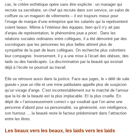
cas, le critère esthétique opère sans être explicite : un manager qui
recrute sa secrétaire, un chef qui recrute dans son service, un salon de
coiffure ou un magasin de vêtements – il est toujours mieux pour
l’image de marque d’une entreprise que les salariés qui la représentent
soient beaux. Même à l’intérieur des équipes, bien qu’il n’y ait pas
d’enjeu de représentation, le phénomène joue
a priori
. Dans les
relations sociales ordinaires entre collègues, il a été démontré par des
sociologues que les personnes les plus belles attirent plus de
sympathie de la part de leurs collègues. On recherche plus volontiers
leur compagnie. Inversement, il y a une mise à l’écart des obèses, des
laids ou des handicapés. La discrimination par la beauté qui existait
déjà à l’école se poursuit au travail.
Elle se retrouve aussi dans la justice. Face aux juges, le « délit de sale
gueule » joue un rôle et une mine patibulaire appelle plus de suspicion
qu’un visage d’ange. C’est incontestablement sur le marché de l’amour
que la loi de la beauté est la plus implacable. Et la plus cruelle. En
dépit de « l’amoureusement correct » qui voudrait que l’on aime une
personne d’abord pour sa personnalité, sa générosité, son intelligence,
son humour…, la beauté reste le facteur prédominant dans l’attraction
entre les êtres.
Les beaux vers les beaux, les laids vers les laids