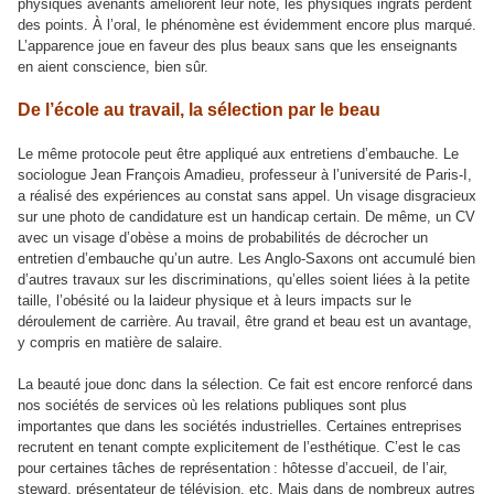
physiques avenants améliorent leur note, les physiques ingrats perdent
des points. À l’oral, le phénomène est évidemment encore plus marqué.
L’apparence joue en faveur des plus beaux sans que les enseignants
en aient conscience, bien sûr.
De l’école au travail, la sélection par le beau
Le même protocole peut être appliqué aux entretiens d’embauche. Le
sociologue Jean François Amadieu, professeur à l’université de Paris-I,
a réalisé des expériences au constat sans appel. Un visage disgracieux
sur une photo de candidature est un handicap certain. De même, un CV
avec un visage d’obèse a moins de probabilités de décrocher un
entretien d’embauche qu’un autre. Les Anglo-Saxons ont accumulé bien
d’autres travaux sur les discriminations, qu’elles soient liées à la petite
taille, l’obésité ou la laideur physique et à leurs impacts sur le
déroulement de carrière. Au travail, être grand et beau est un avantage,
y compris en matière de salaire.
La beauté joue donc dans la sélection. Ce fait est encore renforcé dans
nos sociétés de services où les relations publiques sont plus
importantes que dans les sociétés industrielles. Certaines entreprises
recrutent en tenant compte explicitement de l’esthétique. C’est le cas
pour certaines tâches de représentation : hôtesse d’accueil, de l’air,
steward, présentateur de télévision, etc. Mais dans de nombreux autres