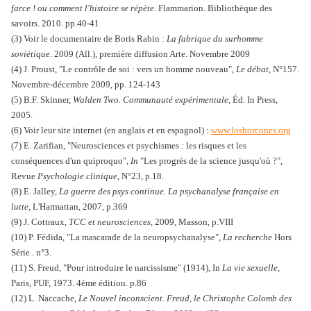
farce ! ou comment l'histoire se répète
. Flammarion. Bibliothèque des
savoirs. 2010. pp.40-41
(3) Voir le documentaire de Boris Rabin :
La fabrique du surhomme
soviétique
. 2009 (All.), première diffusion Arte. Novembre 2009
(4) J. Proust, "Le contrôle de soi : vers un homme nouveau",
Le débat
, N°157.
Novembre-décembre 2009, pp. 124-143
(5) B.F. Skinner,
Walden Two. Communauté expérimentale
, Éd. In Press,
2005.
(6) Voir leur site internet (en anglais et en espagnol) :
www.loshorcones.org
(7) E. Zarifian, "Neurosciences et psychismes : les risques et les
conséquences d'un quiproquo",
In
"Les progrès de la science jusqu'où ?",
Revue
Psychologie clinique
, N°23, p.18.
(8) E. Jalley,
La guerre des psys continue. La psychanalyse française en
lutte
, L'Harmattan, 2007, p.369
(9) J. Cottraux,
TCC et neurosciences
, 2009, Masson, p.VIII
(10) P. Fédida, "La mascarade de la neuropsychanalyse",
La recherche
Hors
Série . n°3.
(11) S. Freud, "Pour introduire le narcissisme" (1914), In
La vie sexuelle
,
Paris, PUF, 1973. 4ème édition. p.86
(12) L. Naccache,
Le Nouvel inconscient. Freud, le Christophe Colomb des