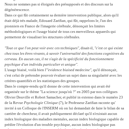
Nous ne sommes pas si éloignés des présupposés et des discours sur la
dégénérescence.
Dans ce qui fût certainement sa dernière intervention publique, alors qu'il
était déjà très malade, Edouard Zarifian, qui fût, rappelons le, l'un des
pionniers en France de l'imagerie cérébrale, dénonçait les limites
méthodologiques et l'usage biaisé de tous ces merveilleux appareils qui
permettent de visualiser les structures cérébrales.
"Tout ce que l'on peut voir avec ces techniques"
, disait-il,
"c'est ce qui existe
chez tous les êtres vivants, à savoir l'universalité des fonctions cognitives du
cerveau. En aucun cas, il ne s'agit de la spécificité du fonctionnement
psychique d'un individu particulier et unique".
L'usage biaisé, voilà bien l'
"evidence biaised medecine"
, qu'il dénonçait,
c'est celui de prétendre pouvoir évaluer un sujet dans sa singularité avec les
critères quantifiés et les statistiques des groupes.
Dans le compte-rendu qu'il donne de cette intervention qui avait été
organisée sur le thème "La science jusqu'où ?" en 2005 par nos collègues
Olivier Douville et Robert Samacher, et publié in extenso dans le numéro 23
de la Revue
Psychologie Clinique
(7), le Professeur Zarifian raconte qu'
invité à un Colloque de l'INSERM où on lui demandait de faire le bilan de sa
carrière de chercheur, il avait publiquement déclaré qu'il n'existait aucun
index biologique des maladies mentales, aucun index biologique capable de
prédire l'évolution d'un trouble psychique, aucun index biologique pas