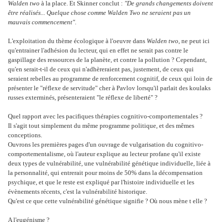
Walden two
à la place. Et Skinner conclut :
"De grands changements doivent
être réalisés... Quelque chose comme Walden Two ne seraient pas un
mauvais commencement"
.
L'exploitation du thème écologique à l'oeuvre dans
Walden two
, ne peut ici
qu'entrainer l'adhésion du lecteur, qui en effet ne serait pas contre le
gaspillage des ressources de la planète, et contre la pollution ? Cependant,
qu'en serait-t-il de ceux qui n'adhèreraient pas, justement, de ceux qui
seraient rebelles au programme de renforcement cognitif, de ceux qui loin de
présenter le "réflexe de servitude" cher à Pavlov lorsqu'il parlait des koulaks
russes exterminés, présenteraient "le réflexe de liberté" ?
Quel rapport avec les pacifiques thérapies cognitivo-comportementales ?
Il s'agit tout simplement du même programme politique, et des mêmes
conceptions.
Ouvrons les premières pages d'un ouvrage de vulgarisation du cognitivo-
comportementalisme, où l'auteur explique au lecteur profane qu'il existe
deux types de vulnérabilité, une vulnérabilité génétique individuelle, liée à
la personnalité, qui entrerait pour moins de 50% dans la décompensation
psychique, et que le reste est expliqué par l'histoire individuelle et les
évènements récents, c'est la vulnérabilité historique.
Qu'est ce que cette vulnérabilité génétique signifie ? Où nous mène t elle ?
A l'eugénisme ?