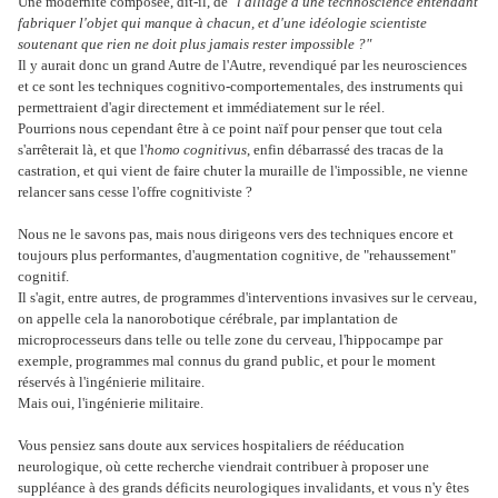
Une modernité composée, dit-il, de
"l'alliage d'une technoscience entendant
fabriquer l'objet qui manque à chacun, et d'une idéologie scientiste
soutenant que rien ne doit plus jamais rester impossible ?"
Il y aurait donc un grand Autre de l'Autre, revendiqué par les neurosciences
et ce sont les techniques cognitivo-comportementales, des instruments qui
permettraient d'agir directement et immédiatement sur le réel.
Pourrions nous cependant être à ce point naïf pour penser que tout cela
s'arrêterait là, et que l'
homo cognitivus
, enfin débarrassé des tracas de la
castration, et qui vient de faire chuter la muraille de l'impossible, ne vienne
relancer sans cesse l'offre cognitiviste ?
Nous ne le savons pas, mais nous dirigeons vers des techniques encore et
toujours plus performantes, d'augmentation cognitive, de "rehaussement"
cognitif.
Il s'agit, entre autres, de programmes d'interventions invasives sur le cerveau,
on appelle cela la nanorobotique cérébrale, par implantation de
microprocesseurs dans telle ou telle zone du cerveau, l'hippocampe par
exemple, programmes mal connus du grand public, et pour le moment
réservés à l'ingénierie militaire.
Mais oui, l'ingénierie militaire.
Vous pensiez sans doute aux services hospitaliers de rééducation
neurologique, où cette recherche viendrait contribuer à proposer une
suppléance à des grands déficits neurologiques invalidants, et vous n'y êtes