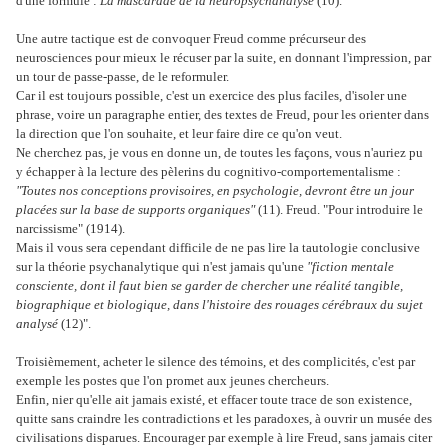
d'une formule :
La mascarade de la neuropsychanalyse
(10).
Une autre tactique est de convoquer Freud comme précurseur des
neurosciences pour mieux le récuser par la suite, en donnant l'impression, par
un tour de passe-passe, de le reformuler.
Car il est toujours possible, c'est un exercice des plus faciles, d'isoler une
phrase, voire un paragraphe entier, des textes de Freud, pour les orienter dans
la direction que l'on souhaite, et leur faire dire ce qu'on veut.
Ne cherchez pas, je vous en donne un, de toutes les façons, vous n'auriez pu
y échapper à la lecture des pèlerins du cognitivo-comportementalisme :
"Toutes nos conceptions provisoires, en psychologie, devront être un jour
placées sur la base de supports organiques"
(11). Freud. "Pour introduire le
narcissisme" (1914).
Mais il vous sera cependant difficile de ne pas lire la tautologie conclusive
sur la théorie psychanalytique qui n'est jamais qu'une
"fiction mentale
consciente, dont il faut bien se garder de chercher une réalité tangible,
biographique et biologique, dans l'histoire des rouages cérébraux du sujet
analysé
(12)".
Troisièmement, acheter le silence des témoins, et des complicités, c'est par
exemple les postes que l'on promet aux jeunes chercheurs.
Enfin, nier qu'elle ait jamais existé, et effacer toute trace de son existence,
quitte sans craindre les contradictions et les paradoxes, à ouvrir un musée des
civilisations disparues. Encourager par exemple à lire Freud, sans jamais citer