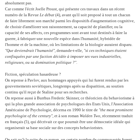
absolument pas.
Car comme l'écrit Joelle Proust, qui présente ces travaux dans un récent
numéro de la Revue
Le débat
(4), avant qu'il soit proposé à tout un chacun
de faire librement son marché parmi les dispositifs d'augmentation cognitive,
de choisir d'améliorer son raisonnement, sa capacité de planifier, ou la
capacité de ses affects, ces programmes sont avant tout destinés à faire la
guerre, à fabriquer une nouvelle espèce dans l'humanité, hybridée de
l'homme et de la machine, où les limitations de la biologie auraient disparu.
"Que deviendrait l'humanité"
, demande-t-elle,
"si ces techniques étaient
confisquées par une faction décidée à imposer ses vues industrielles,
religieuses, ou sa domination politique ?"
.
Fiction, spéculation hasardeuse ?
On repense à Pavlov, aux hommages appuyés qui lui furent rendus par les
gouvernements soviétiques, longtemps après sa disparition, au soutien
continu qu'il reçut de Staline pour ses recherches.
On repense aussi à Burrhus Frederic Skinner, ce théoricien du behaviorisme à
qui la plus grande association de psychologues des Etats Unis, l'Association
Américaine de Psychologie, décerna en 1990 le titre de
"the most prominent
psychologist of the century"
, et à son roman
Walden Two
, récemment traduit
en français (5), qui décrivait ce que pourrait être une démocratie idéale qui
organiserait sa base sociale sur des concepts behavioristes.
On sait qu'à la suite de ce roman, un certain nombre de communautés furent