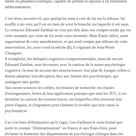
même en pharmacocinétique, capable de prédire la réponse à un traitement
médicamenteux.
C'est alors, raconte-t-il, que quelqu'un assis à coté de lui sur la tribune, lui
souffle à mi-voix qu'il est en train de scier la branche sur laquelle il est assis.
Le vertueux Édouard Zarifian ne veut pas dire dans son compte-rendu qui est
cette sommité qui vient de lui sortir cette énormité. Mais Émile Jalley, autre
organisateur de cette manifestation, et qui rend compte par ailleurs de cette
intervention, lui, nous vend la mèche (8), il s'agissait de Jean-Pierre
Changeux.
Il n'empêche, les thérapies cognitivo-comportementales, nous dit encore
Édouard Zarifian, sont devenues, avec la caution de la neuro-psychologie
cognitive, la roue de secours des neurosciences, leur plan B, lorsque celles-ci
durent admettre leur déception face aux limites des psychotropes, qui
soulagent sans guérir.
Aux neuro-sciences les crédits, les bourses de recherche, les chaires
d'enseignement, fortes de leur application pratique que sont les TCC, à ces
dernières la caution des neurosciences, sur lesquelles elles trouvent leur
point d'appui, et d'argument pour éliminer la rivalité que leur cause la
psychanalyse.
Car c'est bien d'élimination qu'il s'agit, c'est d'ailleurs le nom littéral que
porte le courant "éliminationniste" en France et aux États-Unis, pour
réclamer la fermeture des départements de psychologie clinique dans les