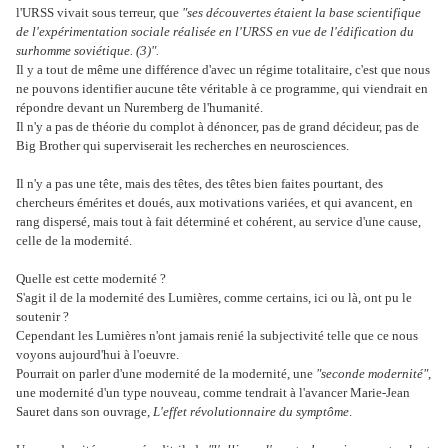
l'URSS vivait sous terreur, que
"ses découvertes étaient la base scientifique
de l'expérimentation sociale réalisée en l'URSS en vue de l'édification du
surhomme soviétique. (3)".
Il y a tout de même une différence d'avec un régime totalitaire, c'est que nous
ne pouvons identifier aucune tête véritable à ce programme, qui viendrait en
répondre devant un Nuremberg de l'humanité.
Il n'y a pas de théorie du complot à dénoncer, pas de grand décideur, pas de
Big Brother qui superviserait les recherches en neurosciences.
Il n'y a pas une tête, mais des têtes, des têtes bien faites pourtant, des
chercheurs émérites et doués, aux motivations variées, et qui avancent, en
rang dispersé, mais tout à fait déterminé et cohérent, au service d'une cause,
celle de la modernité.
Quelle est cette modernité ?
S'agit il de la modernité des Lumières, comme certains, ici ou là, ont pu le
soutenir ?
Cependant les Lumières n'ont jamais renié la subjectivité telle que ce nous
voyons aujourd'hui à l'oeuvre.
Pourrait on parler d'une modernité de la modernité, une
"seconde modernité"
,
une modernité d'un type nouveau, comme tendrait à l'avancer Marie-Jean
Sauret dans son ouvrage,
L'effet révolutionnaire du symptôme
.