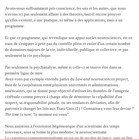
Avons-nous suffisamment pris conscience, les uns et les autres, que nous
n'avons ici pas seulement affaire à des théories, faut-il encore prouver
qu'elles existent, à une pratique, ni même à des applications, mais à un
programme.
Et que ce programme, qui revendique son appui sur les neurosciences, est en
train de s'emparer à petit pas du contrôle plein et entier d'un certain nombre
de domaines majeurs de la vie, individuelle, publique et collective, et pas
seulement la vie psychique.
Pas seulement la psychanalyse, même si celle-ci se trouve être dans sa
première ligne de mire.
Avez-vous par exemple entendu parler du
Law and neurosciences project
,
fruit de la coopération entre plusieurs universités et administrations
américaines, qui se donne pour objectif d'utiliser les données de l'imagerie
cérébrale comme preuve à charge afin de démontrer la culpabilité d'un
suspect, sa responsabilité pénale, ou ses tendances déviantes, afin de
parvenir à changer les lois aux Etats-Unis (1) ? Connaissez vous leur devise ?
The time is now
, "le moment est venu".
Nous assistons à l'extension hégémonique d'un scientisme des temps
nouveaux, sous sa forme la plus moderne, le neuroscientisme.
Le cognitivo-comportementalisme en est un de ses fers de lance, sans en être