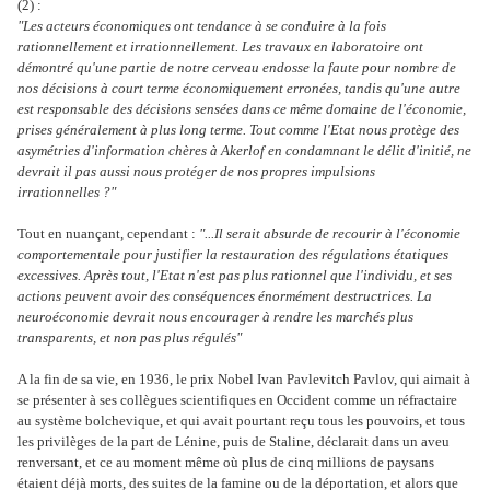
(2) :
"Les acteurs économiques ont tendance à se conduire à la fois
rationnellement et irrationnellement. Les travaux en laboratoire ont
démontré qu'une partie de notre cerveau endosse la faute pour nombre de
nos décisions à court terme économiquement erronées, tandis qu'une autre
est responsable des décisions sensées dans ce même domaine de l'économie,
prises généralement à plus long terme. Tout comme l'Etat nous protège des
asymétries d'information chères à Akerlof en condamnant le délit d'initié, ne
devrait il pas aussi nous protéger de nos propres impulsions
irrationnelles ?"
Tout en nuançant, cependant :
"...Il serait absurde de recourir à l'économie
comportementale pour justifier la restauration des régulations étatiques
excessives. Après tout, l'Etat n'est pas plus rationnel que l'individu, et ses
actions peuvent avoir des conséquences énormément destructrices. La
neuroéconomie devrait nous encourager à rendre les marchés plus
transparents, et non pas plus régulés"
A la fin de sa vie, en 1936, le prix Nobel Ivan Pavlevitch Pavlov, qui aimait à
se présenter à ses collègues scientifiques en Occident comme un réfractaire
au système bolchevique, et qui avait pourtant reçu tous les pouvoirs, et tous
les privilèges de la part de Lénine, puis de Staline, déclarait dans un aveu
renversant, et ce au moment même où plus de cinq millions de paysans
étaient déjà morts, des suites de la famine ou de la déportation, et alors que