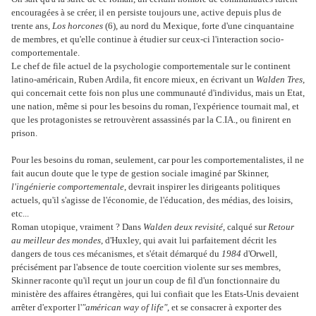
encouragées à se créer, il en persiste toujours une, active depuis plus de
trente ans,
Los horcones
(6), au nord du Mexique, forte d'une cinquantaine
de membres, et qu'elle continue à étudier sur ceux-ci l'interaction socio-
comportementale.
Le chef de file actuel de la psychologie comportementale sur le continent
latino-américain, Ruben Ardila, fit encore mieux, en écrivant un
Walden Tres
,
qui concernait cette fois non plus une communauté d'individus, mais un Etat,
une nation, même si pour les besoins du roman, l'expérience tournait mal, et
que les protagonistes se retrouvèrent assassinés par la C.IA., ou finirent en
prison.
Pour les besoins du roman, seulement, car pour les comportementalistes, il ne
fait aucun doute que le type de gestion sociale imaginé par Skinner,
l'ingénierie comportementale
, devrait inspirer les dirigeants politiques
actuels, qu'il s'agisse de l'économie, de l'éducation, des médias, des loisirs,
etc...
Roman utopique, vraiment ? Dans
Walden deux revisité
, calqué sur
Retour
au meilleur des mondes
, d'Huxley, qui avait lui parfaitement décrit les
dangers de tous ces mécanismes, et s'était démarqué du
1984
d'Orwell,
précisément par l'absence de toute coercition violente sur ses membres,
Skinner raconte qu'il reçut un jour un coup de fil d'un fonctionnaire du
ministère des affaires étrangères, qui lui confiait que les Etats-Unis devaient
arrêter d'exporter l'
"américan way of life"
, et se consacrer à exporter des