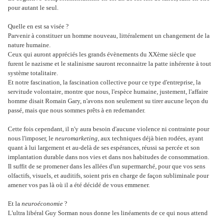
pour autant le seul.
Quelle en est sa visée ?
Parvenir à constituer un homme nouveau, littéralement un changement de la
nature humaine.
Ceux qui auront appréciés les grands évènements du XXème siècle que
furent le nazisme et le stalinisme sauront reconnaitre la patte inhérente à tout
système totalitaire.
Et notre fascination, la fascination collective pour ce type d'entreprise, la
servitude volontaire, montre que nous, l'espèce humaine, justement, l'affaire
homme disait Romain Gary, n'avons non seulement su tirer aucune leçon du
passé, mais que nous sommes prêts à en redemander.
Cette fois cependant, il n'y aura besoin d'aucune violence ni contrainte pour
nous l'imposer, le
neuromarketing
, aux techniques déjà bien rodées, ayant
quant à lui largement et au-delà de ses espérances, réussi sa percée et son
implantation durable dans nos vies et dans nos habitudes de consommation.
Il suffit de se promener dans les allées d'un supermarché, pour que vos sens
olfactifs, visuels, et auditifs, soient pris en charge de façon subliminale pour
amener vos pas là où il a été décidé de vous emmener.
Et la
neuroéconomie
?
L'ultra libéral Guy Sorman nous donne les linéaments de ce qui nous attend