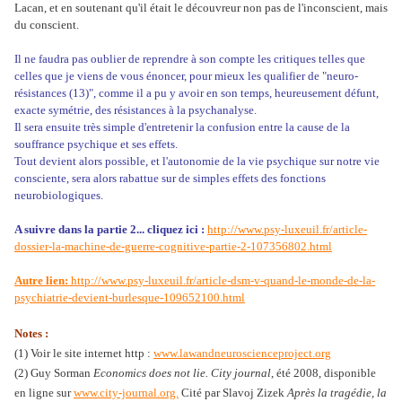
Lacan, et en soutenant qu'il était le découvreur non pas de l'inconscient, mais
du conscient.
Il ne faudra pas oublier de reprendre à son compte les critiques telles que
celles que je viens de vous énoncer, pour mieux les qualifier de "neuro-
résistances (13)", comme il a pu y avoir en son temps, heureusement défunt,
exacte symétrie, des résistances à la psychanalyse.
Il sera ensuite très simple d'entretenir la confusion entre la cause de la
souffrance psychique et ses effets.
Tout devient alors possible, et l'autonomie de la vie psychique sur notre vie
consciente, sera alors rabattue sur de simples effets des fonctions
neurobiologiques.
A suivre dans la partie 2... cliquez ici :
http://www.psy-luxeuil.fr/article-
dossier-la-machine-de-guerre-cognitive-partie-2-107356802.html
Autre lien:
http://www.psy-luxeuil.fr/article-dsm-v-quand-le-monde-de-la-
psychiatrie-devient-burlesque-109652100.html
Notes :
(1) Voir le site internet http :
www.lawandneuroscienceproject.org
(2) Guy Sorman
Economics does not lie. City journal
, été 2008, disponible
en ligne sur
www.city-journal.org.
Cité par Slavoj Zizek
Après la tragédie, la