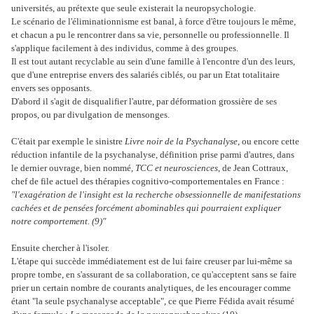
universités, au prétexte que seule existerait la neuropsychologie.
Le scénario de l'éliminationnisme est banal, à force d'être toujours le même,
et chacun a pu le rencontrer dans sa vie, personnelle ou professionnelle. Il
s'applique facilement à des individus, comme à des groupes.
Il est tout autant recyclable au sein d'une famille à l'encontre d'un des leurs,
que d'une entreprise envers des salariés ciblés, ou par un Etat totalitaire
envers ses opposants.
D'abord il s'agit de disqualifier l'autre, par déformation grossière de ses
propos, ou par divulgation de mensonges.
C'était par exemple le sinistre
Livre noir de la Psychanalyse
, ou encore cette
réduction infantile de la psychanalyse, définition prise parmi d'autres, dans
le dernier ouvrage, bien nommé,
TCC et neurosciences
, de Jean Cottraux,
chef de file actuel des thérapies cognitivo-comportementales en France :
"l'exagération de l'insight est la recherche obsessionnelle de manifestations
cachées et de pensées forcément abominables qui pourraient expliquer
notre comportement. (9)"
Ensuite chercher à l'isoler.
L'étape qui succède immédiatement est de lui faire creuser par lui-même sa
propre tombe, en s'assurant de sa collaboration, ce qu'acceptent sans se faire
prier un certain nombre de courants analytiques, de les encourager comme
étant "la seule psychanalyse acceptable", ce que Pierre Fédida avait résumé