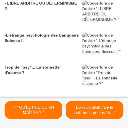
- LIBRE ARBITRE OU DÉTERMINISME
?-
-L'étrange psychologie des banquiers
Suisses !-
Trop de "psy"... La sonnette
d'alarme ?
< " QU'EST-CE QU'UN
Boris cyrulnik: "De la
MAÎTRE ? "
souffrance peut naître le
meilleur" >