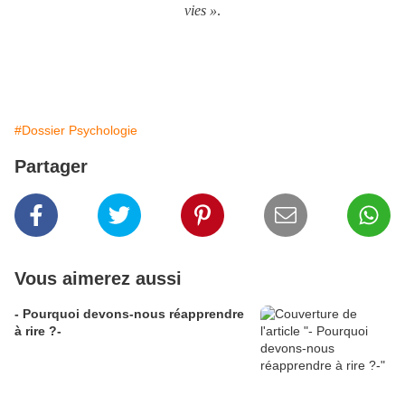
vies »
.
psychologue à Luxeuil-les-bains (70300). psychothérapeute à luxeuil-les-bains 70300. psychanalyste à luxeuil-les-bains 70.
psychiatre à luxeuil-les-bains 70. psychologue à luxeuil-les-bains 70.
psychothérapeute
psychologue psychiatre psychanalyste.
hypnose hypnothérapeute haute-saône 70200 Lure Luxeuil Vesoul Saint-sauveur Saint-loup 70800 Saulx Roye 70200 Faverney
70160 Conflans sur lanterne. Haute Saône 70 Port sur Saône Ronchamp 70250
#Dossier Psychologie
Partager
Vous aimerez aussi
- Pourquoi devons-nous réapprendre
à rire ?-