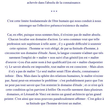
achevée dans l'absolu de la connaissance.
* * *
C'est cette limite fondamentale de l'être humain qui nous conduit à nous
interroger sur l'effective présence/existence du maître.
Car, en effet, puisque nous sommes finis, il n'existe pas de maître absolu.
Chacun localise son domaine d'action. Le sens commun veut que telle
profession soit supérieure à telle autre ; il y a grande difficulté à soutenir
cette opinion : l'homme se voit obligé, de par sa finitude d'homme, à
circonscrire son domaine d'étude. Aussi, la langue courante n'admet que très
rarement l'emploi de « maître » non suivi d'un génitif (on est « maître
d'oeuvre ») ou d'un autre nom à but qualificatif (on est « maître charpentier
»). Le savoir absolu est impossible, tout maître en est conscient. - Mais alors
il n'y a pas de maître ! Le seul maître serait l'Etre absolu, connaissance
infinie : Dieu. Mais dans la sphère des relations humaines, le maître n'existe
pas. Aussi peut-on retourner le problème : c'est probablement parce que l'on
ne peut pas tout savoir que l'on restreint le domaine d'étude ; et ce n'est qu'à
cette condition qu'on parvient à briller. On excelle rarement dans plusieurs
domaines, et Léonard de Vinci est moins un grand architecte qu'un grand
peintre. C'est ainsi que nous pouvons paradoxalement affirmer : C'est grâce à
sa finitude que l'homme devient un maître.