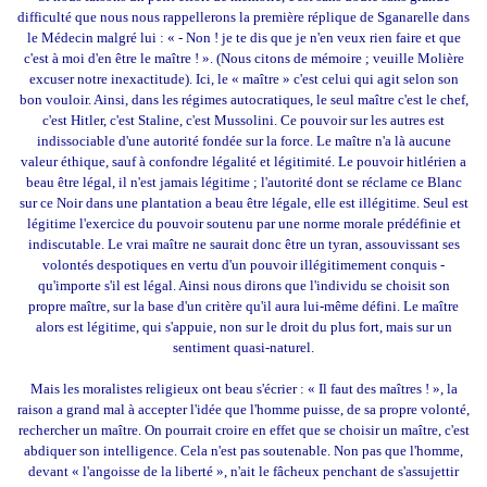
difficulté que nous nous rappellerons la première réplique de Sganarelle dans
le Médecin malgré lui : « - Non ! je te dis que je n'en veux rien faire et que
c'est à moi d'en être le maître ! ». (Nous citons de mémoire ; veuille Molière
excuser notre inexactitude). Ici, le « maître » c'est celui qui agit selon son
bon vouloir. Ainsi, dans les régimes autocratiques, le seul maître c'est le chef,
c'est Hitler, c'est Staline, c'est Mussolini. Ce pouvoir sur les autres est
indissociable d'une autorité fondée sur la force. Le maître n'a là aucune
valeur éthique, sauf à confondre légalité et légitimité. Le pouvoir hitlérien a
beau être légal, il n'est jamais légitime ; l'autorité dont se réclame ce Blanc
sur ce Noir dans une plantation a beau être légale, elle est illégitime. Seul est
légitime l'exercice du pouvoir soutenu par une norme morale prédéfinie et
indiscutable. Le vrai maître ne saurait donc être un tyran, assouvissant ses
volontés despotiques en vertu d'un pouvoir illégitimement conquis -
qu'importe s'il est légal. Ainsi nous dirons que l'individu se choisit son
propre maître, sur la base d'un critère qu'il aura lui-même défini. Le maître
alors est légitime, qui s'appuie, non sur le droit du plus fort, mais sur un
sentiment quasi-naturel.
Mais les moralistes religieux ont beau s'écrier : « Il faut des maîtres ! », la
raison a grand mal à accepter l'idée que l'homme puisse, de sa propre volonté,
rechercher un maître. On pourrait croire en effet que se choisir un maître, c'est
abdiquer son intelligence. Cela n'est pas soutenable. Non pas que l'homme,
devant « l'angoisse de la liberté », n'ait le fâcheux penchant de s'assujettir