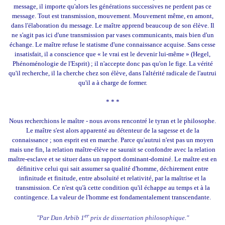
message, il importe qu'alors les générations successives ne perdent pas ce
message. Tout est transmission, mouvement. Mouvement même, en amont,
dans l'élaboration du message. Le maître apprend beaucoup de son élève. Il
ne s'agit pas ici d'une transmission par vases communicants, mais bien d'un
échange. Le maître refuse le statisme d'une connaissance acquise. Sans cesse
insatisfait, il a conscience que « le vrai est le devenir lui-même » (Hegel,
Phénoménologie de l'Esprit) ; il n'accepte donc pas qu'on le fige. La vérité
qu'il recherche, il la cherche chez son élève, dans l'altérité radicale de l'autrui
qu'il a à charge de former.
* * *
Nous recherchions le maître - nous avons rencontré le tyran et le philosophe.
Le maître s'est alors apparenté au détenteur de la sagesse et de la
connaissance ; son esprit est en marche. Parce qu'autrui n'est pas un moyen
mais une fin, la relation maître-élève ne saurait se confondre avec la relation
maître-esclave et se situer dans un rapport dominant-dominé. Le maître est en
définitive celui qui sait assumer sa qualité d'homme, déchirement entre
infinitude et finitude, entre absoluité et relativité, par la maîtrise et la
transmission. Ce n'est qu'à cette condition qu'il échappe au temps et à la
contingence. La valeur de l'homme est fondamentalement transcendante.
er
"Par Dan Arbib 1
prix de dissertation philosophique."