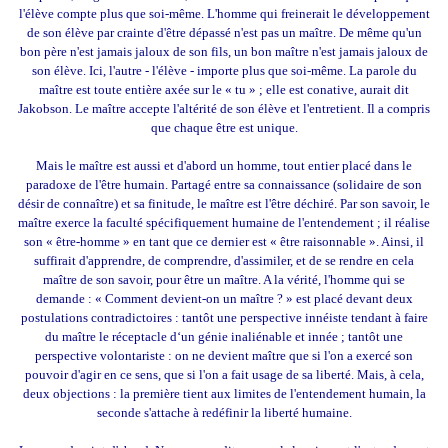
l'élève compte plus que soi-même. L'homme qui freinerait le développement
de son élève par crainte d'être dépassé n'est pas un maître. De même qu'un
bon père n'est jamais jaloux de son fils, un bon maître n'est jamais jaloux de
son élève. Ici, l'autre - l'élève - importe plus que soi-même. La parole du
maître est toute entière axée sur le « tu » ; elle est conative, aurait dit
Jakobson. Le maître accepte l'altérité de son élève et l'entretient. Il a compris
que chaque être est unique.
Mais le maître est aussi et d'abord un homme, tout entier placé dans le
paradoxe de l'être humain. Partagé entre sa connaissance (solidaire de son
désir de connaître) et sa finitude, le maître est l'être déchiré. Par son savoir, le
maître exerce la faculté spécifiquement humaine de l'entendement ; il réalise
son « être-homme » en tant que ce dernier est « être raisonnable ». Ainsi, il
suffirait d'apprendre, de comprendre, d'assimiler, et de se rendre en cela
maître de son savoir, pour être un maître. A la vérité, l'homme qui se
demande : « Comment devient-on un maître ? » est placé devant deux
postulations contradictoires : tantôt une perspective innéiste tendant à faire
du maître le réceptacle d‘un génie inaliénable et innée ; tantôt une
perspective volontariste : on ne devient maître que si l'on a exercé son
pouvoir d'agir en ce sens, que si l'on a fait usage de sa liberté. Mais, à cela,
deux objections : la première tient aux limites de l'entendement humain, la
seconde s'attache à redéfinir la liberté humaine.