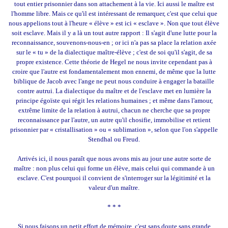
tout entier prisonnier dans son attachement à la vie. Ici aussi le maître est
l'homme libre. Mais ce qu'il est intéressant de remarquer, c'est que celui que
nous appelions tout à l'heure « élève » est ici « esclave ». Non que tout élève
soit esclave. Mais il y a là un tout autre rapport : Il s'agit d'une lutte pour la
reconnaissance, souvenons-nous-en ; or ici n'a pas sa place la relation axée
sur le « tu » de la dialectique maître-élève ; c'est de soi qu'il s'agit, de sa
propre existence. Cette théorie de Hegel ne nous invite cependant pas à
croire que l'autre est fondamentalement mon ennemi, de même que la lutte
biblique de Jacob avec l'ange ne peut nous conduire à engager la bataille
contre autrui. La dialectique du maître et de l'esclave met en lumière la
principe égoïste qui régit les relations humaines ; et même dans l'amour,
extrême limite de la relation à autrui, chacun ne cherche que sa propre
reconnaissance par l'autre, un autre qu'il chosifie, immobilise et retient
prisonnier par « cristallisation » ou « sublimation », selon que l'on s'appelle
Stendhal ou Freud.
Arrivés ici, il nous paraît que nous avons mis au jour une autre sorte de
maître : non plus celui qui forme un élève, mais celui qui commande à un
esclave. C'est pourquoi il convient de s'interroger sur la légitimité et la
valeur d'un maître.
* * *
Si nous faisons un petit effort de mémoire, c'est sans doute sans grande