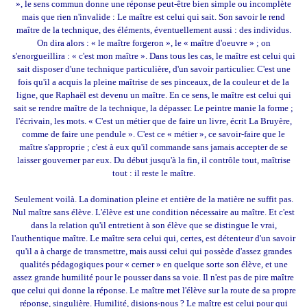
», le sens commun donne une réponse peut-être bien simple ou incomplète
mais que rien n'invalide : Le maître est celui qui sait. Son savoir le rend
maître de la technique, des éléments, éventuellement aussi : des individus.
On dira alors : « le maître forgeron », le « maître d'oeuvre » ; on
s'enorgueillira : « c'est mon maître ». Dans tous les cas, le maître est celui qui
sait disposer d'une technique particulière, d'un savoir particulier. C'est une
fois qu'il a acquis la pleine maîtrise de ses pinceaux, de la couleur et de la
ligne, que Raphaël est devenu un maître. En ce sens, le maître est celui qui
sait se rendre maître de la technique, la dépasser. Le peintre manie la forme ;
l'écrivain, les mots. « C'est un métier que de faire un livre, écrit La Bruyère,
comme de faire une pendule ». C'est ce « métier », ce savoir-faire que le
maître s'approprie ; c'est à eux qu'il commande sans jamais accepter de se
laisser gouverner par eux. Du début jusqu'à la fin, il contrôle tout, maîtrise
tout : il reste le maître.
Seulement voilà. La domination pleine et entière de la matière ne suffit pas.
Nul maître sans élève. L'élève est une condition nécessaire au maître. Et c'est
dans la relation qu'il entretient à son élève que se distingue le vrai,
l'authentique maître. Le maître sera celui qui, certes, est détenteur d'un savoir
qu'il a à charge de transmettre, mais aussi celui qui possède d'assez grandes
qualités pédagogiques pour « cerner » en quelque sorte son élève, et une
assez grande humilité pour le pousser dans sa voie. Il n'est pas de pire maître
que celui qui donne la réponse. Le maître met l'élève sur la route de sa propre
réponse, singulière. Humilité, disions-nous ? Le maître est celui pour qui