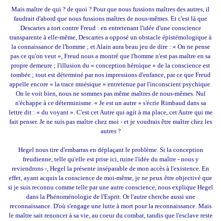
Mais maître de qui ? de quoi ? Pour que nous fussions maîtres des autres, il
faudrait d'abord que nous fussions maîtres de nous-mêmes. Et c'est là que
Descartes a tort contre Freud : en entretenant l'idée d'une conscience
transparente à elle-même, Descartes a opposé un obstacle épistémologique à
la connaissance de l'homme ; et Alain aura beau jeu de dire : « On ne pense
pas ce qu'on veut », Freud nous a montré que l'homme n'est pas maître en sa
propre demeure ; l'illusion du « conception héroïque » de la conscience est
tombée ; tout est déterminé par nos impressions d'enfance, par ce que Freud
appelle encore « la trace mnésique » entretenue par l'inconscient psychique.
On le voit bien, nous ne sommes pas même maîtres de nous-mêmes. Nul
n'échappe à ce déterminisme. « Je est un autre » s'écrie Rimbaud dans sa
lettre dit : « du voyant ». C'est cet Autre qui agit à ma place, cet Autre qui me
fait penser. Je ne suis pas maître chez moi - et je voudrais être maître chez les
autres ?
Hegel nous tire d'embarras en déplaçant le problème. Si la conception
freudienne, telle qu'elle est prise ici, ruine l'idée du maître - nous y
reviendrons -, Hegel la présente inséparable de mon accès à l'existence. En
effet, ayant acquis la conscience de moi-même, je ne peux être objectivé que
si je suis reconnu comme telle par une autre conscience, nous explique Hegel
dans la Phénoménologie de l'Esprit. Or l'autre cherche aussi une
reconnaissance. D'où s'engage une lutte à mort pour la reconnaissance. Mais
le maître sait renoncer à sa vie, au coeur du combat, tandis que l'esclave reste