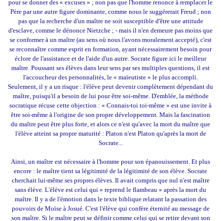
pour se donner des « excuses » ; non pas que l'homme renonce à remplacer le
Père par une autre figure dominante, comme nous le suggérerait Freud ; non
pas que la recherche d'un maître ne soit susceptible d'être une attitude
d'esclave, comme le dénonce Nietzche ; - mais il n'en demeure pas moins que
se conformer à un maître (au sens où nous l'avons moralement accepté), c'est
se reconnaître comme esprit en formation, ayant nécessairement besoin pour
éclore de l'assistance et de l'aide d'un autre. Socrate figure ici le meilleur
maître. Poussant ses élèves dans leur sens par ses multiples questions, il est
l'accoucheur des personnalités, le « maïeutiste » le plus accompli.
Seulement, il y a un risque : l'élève peut devenir complètement dépendant du
maître, puisqu'il a besoin de lui pour être soi-même. D'emblée, la méthode
socratique récuse cette objection : « Connais-toi toi-même » est une invite à
être soi-même à l'origine de son propre développement. Mais la fascination
du maître peut être plus forte, et alors ce n'est qu'avec la mort du maître que
l'élève atteint sa propre maturité : Platon n'est Platon qu'après la mort de
Socrate...
Ainsi, un maître est nécessaire à l'homme pour son épanouissement. Et plus
encore : le maître tient sa légitimité de la légitimité de son élève. Socrate
cherchait lui-même ses propres élèves. Il avait compris que nul n'est maître
sans élève. L'élève est celui qui « reprend le flambeau » après la mort du
maître. Il y a de l'émotion dans le texte biblique relatant la passation des
pouvoirs de Moïse à Josué. C'est l'élève qui confère éternité au message de
son maître. Si le maître peut se définir comme celui qui se retire devant son