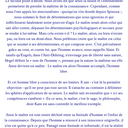
Le second point d'abord. Nous avons dit que seuls la raison et l'entendement
permettent de prendre la maîtrise de la connaissance. Cependant, comme
nous l'ont appris les structuralistes - quoiqu'on s'en doutât depuis Spinoza -,
nous sommes le fruit de déterminations que nous ignorons et qui
infléchissent fatalement notre pouvoir d'agir. Le maître serait alors celui qui
sait aller contre, dépasser les déterminismes psychologiques et sociaux pour
se rendre à lui-même. Mais cela existe-t-il ? Le maître, alors, ou bien n'existe
pas, ou bien est un demi-dieu. Nous préférons croire que le maître est celui
qui se soumet à ses déterminismes, et qui compose avec. C'est précisément
grâce au vent, et contre lui, que l'homme avance, nous rappelle Alain. Et
tandis qu'Engels, dans l'Anti-Dühring, n'envisage pas de liberté sans nature,
Hegel définit la « ruse de l'homme », prenant par la nature la maîtrise sur elle.
Ainsi devient-on maître : Le maître est alors l'homme accompli, l'homme
libre.
Et cet homme libre a conscience de ses limites. Il sait - c'est là la première
objection - qu'il ne peut pas tout savoir. Il s'attache au contraire à délimiter
les sphères d'application de sa raison. Le maître sait reconnaître que « ici ses
compétences s'arrêtent ». En ce sens, le maître, c'est le sage, le philosophe,
dont Kant est sans contredit le meilleur exemple.
Ainsi le maître est tout entier déchiré entre sa finitude d'homme et l'infini de
la connaissance. Depuis que l'homme a renoncé à son innocence originelle, il
n'en est quitte qu'à ce prix. Partagé entre finitude et infinitude, il est la réalité