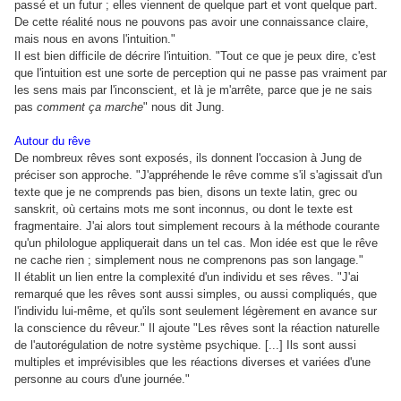
passé et un futur ; elles viennent de quelque part et vont quelque part.
De cette réalité nous ne pouvons pas avoir une connaissance claire,
mais nous en avons l'intuition."
Il est bien difficile de décrire l'intuition. "Tout ce que je peux dire, c'est
que l'intuition est une sorte de perception qui ne passe pas vraiment par
les sens mais par l'inconscient, et là je m'arrête, parce que je ne sais
pas
comment ça marche
" nous dit Jung.
Autour du rêve
De nombreux rêves sont exposés, ils donnent l'occasion à Jung de
préciser son approche. "J'appréhende le rêve comme s'il s'agissait d'un
texte que je ne comprends pas bien, disons un texte latin, grec ou
sanskrit, où certains mots me sont inconnus, ou dont le texte est
fragmentaire. J'ai alors tout simplement recours à la méthode courante
qu'un philologue appliquerait dans un tel cas. Mon idée est que le rêve
ne cache rien ; simplement nous ne comprenons pas son langage."
Il établit un lien entre la complexité d'un individu et ses rêves. "J'ai
remarqué que les rêves sont aussi simples, ou aussi compliqués, que
l'individu lui-même, et qu'ils sont seulement légèrement en avance sur
la conscience du rêveur." Il ajoute "Les rêves sont la réaction naturelle
de l'autorégulation de notre système psychique. [...] Ils sont aussi
multiples et imprévisibles que les réactions diverses et variées d'une
personne au cours d'une journée."