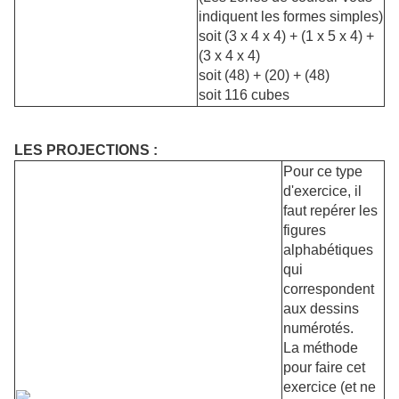
indiquent les formes simples)
soit (3 x 4 x 4) + (1 x 5 x 4) +
(3 x 4 x 4)
soit (48) + (20) + (48)
soit 116 cubes
LES PROJECTIONS :
Pour ce type
d'exercice, il
faut repérer les
figures
alphabétiques
qui
correspondent
aux dessins
numérotés.
La méthode
pour faire cet
exercice (et ne