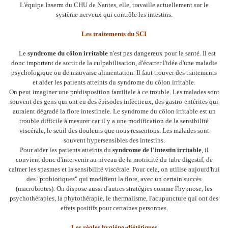
L'équipe Inserm du CHU de Nantes, elle, travaille actuellement sur le
système nerveux qui contrôle les intestins.
Les traitements du SCI
Le
syndrome du côlon irritable
n'est pas dangereux pour la santé. Il est
donc important de sortir de la culpabilisation, d'écarter l'idée d'une maladie
psychologique ou de mauvaise alimentation. Il faut trouver des traitements
et aider les patients atteints du syndrome du côlon irritable.
On peut imaginer une prédisposition familiale à ce trouble. Les malades sont
souvent des gens qui ont eu des épisodes infectieux, des gastro-entérites qui
auraient dégradé la flore intestinale. Le syndrome du côlon irritable est un
trouble difficile à mesurer car il y a une modification de la sensibilité
viscérale, le seuil des douleurs que nous ressentons. Les malades sont
souvent hypersensibles des intestins.
Pour aider les patients atteints du
syndrome de l'intestin irritable
, il
convient donc d'intervenir au niveau de la motricité du tube digestif, de
calmer les spasmes et la sensibilité viscérale. Pour cela, on utilise aujourd'hui
des "probiotiques" qui modifient la flore, avec un certain succès
(macrobiotes). On dispose aussi d'autres stratégies comme l'hypnose, les
psychothérapies, la phytothérapie, le thermalisme, l'acupuncture qui ont des
effets positifs pour certaines personnes.
Les règles hygiéno-diététiques