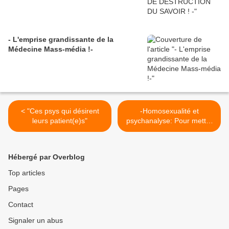
- L'emprise grandissante de la
Médecine Mass-média !-
< "Ces psys qui désirent
-Homosexualité et
leurs patient(e)s"
psychanalyse: Pour mettre
les choses au clair !- >
Hébergé par Overblog
Top articles
Pages
Contact
Signaler un abus