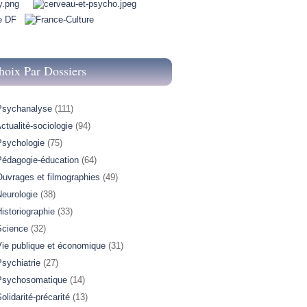
hoix Par Dossiers
Psychanalyse
(111)
ctualité-sociologie
(94)
Psychologie
(75)
Pédagogie-éducation
(64)
Ouvrages et filmographies
(49)
Neurologie
(38)
istoriographie
(33)
Science
(32)
Vie publique et économique
(31)
sychiatrie
(27)
Psychosomatique
(14)
olidarité-précarité
(13)