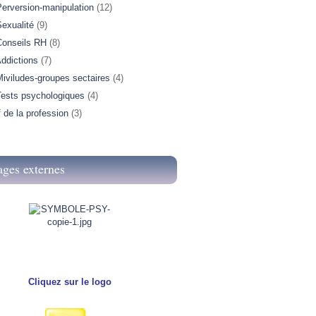
Perversion-manipulation
(12)
exualité
(9)
Conseils RH
(8)
ddictions
(7)
iviludes-groupes sectaires
(4)
Tests psychologiques
(4)
f de la profession
(3)
ages externes
Cliquez sur le logo