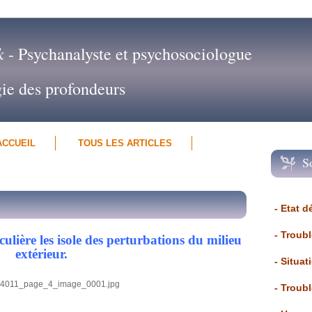
k
- Psychanalyste et psychosociologue
gie des profondeurs
ACCUEIL
TOUS LES ARTICLES
S
- Etat d
- Troub
culière les isole des perturbations du milieu
extérieur.
- Situat
- Troub