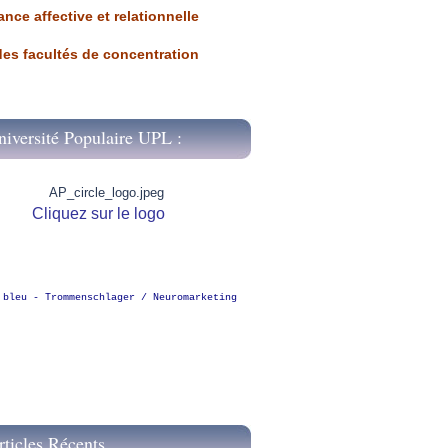
ance affective et relationnelle
 des facultés de concentration
niversité Populaire UPL :
Cliquez sur le logo
 bleu - Trommenschlager / Neuromarketing
rticles Récents