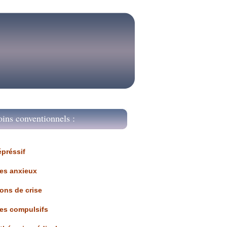
oins conventionnels :
épréssif
les anxieux
ions de crise
les compulsifs