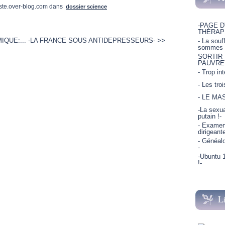
ste.over-blog.com
dans
dossier science
-PAGE D
THÉRAP
QUE:...
-LA FRANCE SOUS ANTIDEPRESSEURS- >>
- La souf
sommes p
SORTIR
PAUVRE
- Trop in
- Les tro
- LE MA
-La sexua
putain !-
- Examen 
dirigeant
- Généalo
-
-Ubuntu 1
!-
L