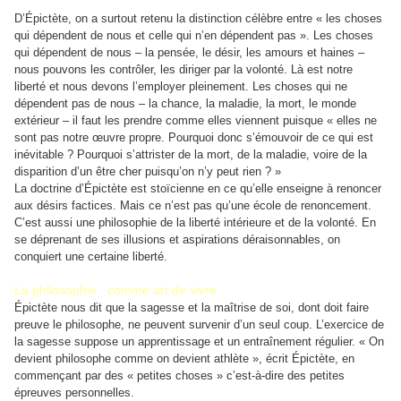
D’Épictète, on a surtout retenu la distinction célèbre entre « les choses
qui dépendent de nous et celle qui n’en dépendent pas ». Les choses
qui dépendent de nous – la pensée, le désir, les amours et haines –
nous pouvons les contrôler, les diriger par la volonté. Là est notre
liberté et nous devons l’employer pleinement. Les choses qui ne
dépendent pas de nous – la chance, la maladie, la mort, le monde
extérieur – il faut les prendre comme elles viennent puisque « elles ne
sont pas notre œuvre propre. Pourquoi donc s’émouvoir de ce qui est
inévitable ? Pourquoi s’attrister de la mort, de la maladie, voire de la
disparition d’un être cher puisqu’on n’y peut rien ? »
La doctrine d’Épictète est stoïcienne en ce qu’elle enseigne à renoncer
aux désirs factices. Mais ce n’est pas qu’une école de renoncement.
C’est aussi une philosophie de la liberté intérieure et de la volonté. En
se déprenant de ses illusions et aspirations déraisonnables, on
conquiert une certaine liberté.
La philosophie comme art de vivre
Épictète nous dit que la sagesse et la maîtrise de soi, dont doit faire
preuve le philosophe, ne peuvent survenir d’un seul coup. L’exercice de
la sagesse suppose un apprentissage et un entraînement régulier. « On
devient philosophe comme on devient athlète », écrit Épictète, en
commençant par des « petites choses » c’est-à-dire des petites
épreuves personnelles.