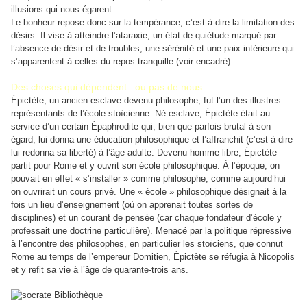
illusions qui nous égarent.
Le bonheur repose donc sur la tempérance, c’est-à-dire la limitation des
désirs. Il vise à atteindre l’ataraxie, un état de quiétude marqué par
l’absence de désir et de troubles, une sérénité et une paix intérieure qui
s’apparentent à celles du repos tranquille (voir encadré).
Des choses qui dépendent ou pas de nous
Épictète, un ancien esclave devenu philosophe, fut l’un des illustres
représentants de l’école stoïcienne. Né esclave, Épictète était au
service d’un certain Épaphrodite qui, bien que parfois brutal à son
égard, lui donna une éducation philosophique et l’affranchit (c’est-à-dire
lui redonna sa liberté) à l’âge adulte. Devenu homme libre, Épictète
partit pour Rome et y ouvrit son école philosophique. À l’époque, on
pouvait en effet « s’installer » comme philosophe, comme aujourd’hui
on ouvrirait un cours privé. Une « école » philosophique désignait à la
fois un lieu d’enseignement (où on apprenait toutes sortes de
disciplines) et un courant de pensée (car chaque fondateur d’école y
professait une doctrine particulière). Menacé par la politique répressive
à l’encontre des philosophes, en particulier les stoïciens, que connut
Rome au temps de l’empereur Domitien, Épictète se réfugia à Nicopolis
et y refit sa vie à l’âge de quarante-trois ans.