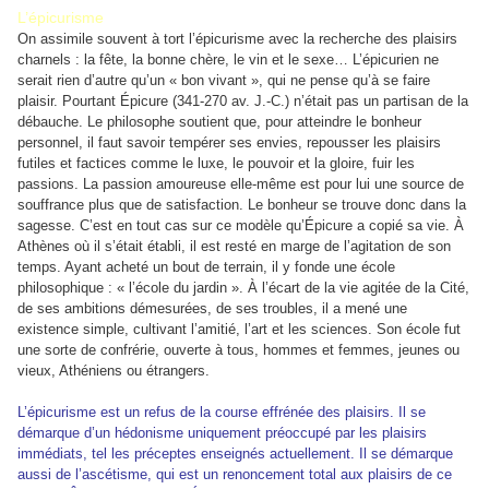
L’épicurisme
On assimile souvent à tort l’épicurisme avec la recherche des plaisirs
charnels : la fête, la bonne chère, le vin et le sexe… L’épicurien ne
serait rien d’autre qu’un « bon vivant », qui ne pense qu’à se faire
plaisir. Pourtant Épicure (341-270 av. J.-C.) n’était pas un partisan de la
débauche. Le philosophe soutient que, pour atteindre le bonheur
personnel, il faut savoir tempérer ses envies, repousser les plaisirs
futiles et factices comme le luxe, le pouvoir et la gloire, fuir les
passions. La passion amoureuse elle-même est pour lui une source de
souffrance plus que de satisfaction. Le bonheur se trouve donc dans la
sagesse. C’est en tout cas sur ce modèle qu’Épicure a copié sa vie. À
Athènes où il s’était établi, il est resté en marge de l’agitation de son
temps. Ayant acheté un bout de terrain, il y fonde une école
philosophique : « l’école du jardin ». À l’écart de la vie agitée de la Cité,
de ses ambitions démesurées, de ses troubles, il a mené une
existence simple, cultivant l’amitié, l’art et les sciences. Son école fut
une sorte de confrérie, ouverte à tous, hommes et femmes, jeunes ou
vieux, Athéniens ou étrangers.
L’épicurisme est un refus de la course effrénée des plaisirs. Il se
démarque d’un hédonisme uniquement préoccupé par les plaisirs
immédiats, tel les préceptes enseignés actuellement. Il se démarque
aussi de l’ascétisme, qui est un renoncement total aux plaisirs de ce