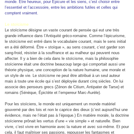
monde. Être heureux, pour Épicure et les siens, c’est choisir entre
l’essentiel et l’accessoire, entre les ambitions futiles et celles qui
comptent vraiment.
Le stoïcisme
Le stoïcisme désigne un vaste courant de pensée qui eut une très
grande influence dans l’Antiquité gréco-romaine. Comme l’épicurisme,
le stoïcisme est entré dans le vocabulaire courant, mais le sens initial
en a été déformé. Être « stoïque », au sens courant, c’est garder son
sang-froid, résister à la souffrance et au malheur qui peuvent nous
affecter. Il y a bien de cela dans le stoïcisme, mais la philosophie
stoïcienne était une doctrine beaucoup large qui comportait aussi une
théorie physique, une conception de la nature humaine, une morale et
un style de vie. Le stoïcisme ne peut être attribué à un seul auteur
mais à toute une école qui s’est déployée durant cinq siècles. On lui
associe des penseurs grecs (Zénon de Citium, Antipater de Tarse) et
romains (Sénèque, Épictète et l’empereur Marc-Aurèle).
Pour les stoïciens, le monde est uniquement un monde matériel
gouverné par des lois et non le caprice des dieux (c’est aujourd’hui une
évidence, mais ne l’était pas à l’époque.) En matière morale, la doctrine
stoïcienne prônait les vertus d’une « vie simple » et naturelle. Bien
vivre, c’est vivre en harmonie avec la nature et avec soi-même. Et pour
cela, il faut maîtriser ses passions, repousser les fantasmes et