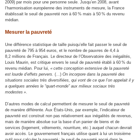
2009) par mois pour une personne seule. Jusqu’en 2008, avant
l’harmonisation européenne des instruments de mesure, la France
établissait le seuil de pauvreté non à 60 % mais à 50 % du revenu
médian.
Mesurer la pauvreté
Une différence statistique de taille puisqu’elle fait passer le seuil de
pauvreté de 795 à 954 euros, et le nombre de pauvres de 4,4 à
8,2 millions de Français. Le directeur de l’Observatoire des inégalités,
Louis Maurin, est critique envers le seuil de pauvreté établi à 60 % du
revenu médian. Pour lui,
« cette conception extensive de la pauvreté
est lourde d’effets pervers.
(…)
On incorpore dans la pauvreté des
situations sociales très diversifiées, qui vont de ce que l’on appelait il y
a quelques années le “quart-monde” aux milieux sociaux très
modestes »
.
D’autres modes de calcul permettent de mesurer le seuil de pauvreté
de manière différente. Aux États-Unis, par exemple, l’indicateur de
pauvreté est construit non pas relativement aux inégalités de revenus,
mais de manière absolue sur la base d’un panier de biens et de
services (logement, vêtements, nourriture, etc.) auquel chacun devrait
avoir accès. Le gouvernement français utilise quant à lui un troisième
outil pour calculer la pauvreté : le seuil de pauvreté ancré dans le