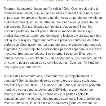
Pourtant, la pauvreté, beaucoup l’ont déjà frôlée. Que l’on ait peine à
rembourser un crédit, que l’on se demande comment finir le mois avec
si peu, que l’on croise un homme qui dort sous un porche ou mendie un
Ticket-Restaurant, et l’on se retrouve nez à nez avec la précarité, ou
son spectre. Des stéréotypes sur lesquels s’appuient à l’envi les
discours politiques, tantôt pour fustiger un modèle de société qui
produit des exclus, tantôt pour dénoncer la logique d’« assistanat » des
politiques publiques, regrettant parfois la présence renforcée de l’État,
parfois son désengagement. La pauvreté est une catégorie porteuse de
stigmates. Si une majorité de personnes pensent appartenir à la classe
moyenne, très peu se déclarent ouvertement pauvres. Elles sont «
dans le besoin », « en difficulté », ou « endettées ». Les pauvres, se dit-
on comme pour se rassurer, ce sont les autres. Ceux qui n’ont même
pas le peu que nous avons.
Au-delà des représentations, comment mesurer objectivement la
pauvreté ? Son évaluation dépend, comme toute mesure statistique,
des outils que l’on utilise. En Europe et en France, le seuil de pauvreté
monétaire correspond actuellement à 60 % du revenu médian. Le
revenu médian étant celui qui coupe en deux parties égales la
population, une moitié ayant des revenus supérieurs, l’autre moitié des
revenus inférieurs, le seuil est fixé à 954 euros (pour les revenus de