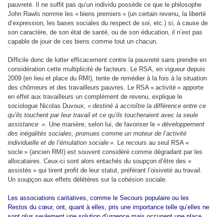
pauvreté. Il ne suffit pas qu’un individu possède ce que le philosophe
John Rawls nomme les « biens premiers » (un certain revenu, la liberté
d’expression, les bases sociales du respect de soi, etc.) si, à cause de
son caractère, de son état de santé, ou de son éducation, il n’est pas
capable de jouir de ces biens comme tout un chacun.
Difficile donc de lutter efficacement contre la pauvreté sans prendre en
considération cette multiplicité de facteurs. Le RSA, en vigueur depuis
2009 (en lieu et place du RMI), tente de remédier à la fois à la situation
des chômeurs et des travailleurs pauvres. Le RSA « activité » apporte
en effet aux travailleurs un complément de revenu, explique le
sociologue Nicolas Duvoux,
« destiné à accroître la différence entre ce
qu’ils touchent par leur travail et ce qu’ils toucheraient avec la seule
assistance
»
. Une manière, selon lui, de favoriser le
« développement
des inégalités sociales, promues comme un moteur de l’activité
individuelle et de l’émulation sociale »
. Le recours au seul RSA «
socle » (ancien RMI) est souvent considéré comme dégradant par les
allocataires. Ceux-ci sont alors entachés du soupçon d’être des «
assistés » qui tirent profit de leur statut, préférant l’oisiveté au travail.
Un soupçon aux effets délétères sur la cohésion sociale.
Les associations caritatives, comme le Secours populaire ou les
Restos du cœur, ont, quant à elles, pris une importance telle qu’elles ne
sont plus seulement une solution d’urgence mais occupent une place