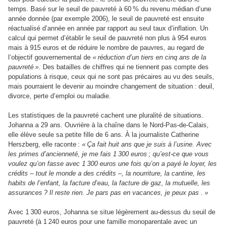
temps. Basé sur le seuil de pauvreté à 60 % du revenu médian d’une
année donnée (par exemple 2006), le seuil de pauvreté est ensuite
réactualisé d’année en année par rapport au seul taux d’inflation. Un
calcul qui permet d’établir le seuil de pauvreté non plus à 954 euros
mais à 915 euros et de réduire le nombre de pauvres, au regard de
l’objectif gouvernemental de
« réduction d’un tiers en cinq ans de la
pauvreté »
. Des batailles de chiffres qui ne tiennent pas compte des
populations à risque, ceux qui ne sont pas précaires au vu des seuils,
mais pourraient le devenir au moindre changement de situation : deuil,
divorce, perte d’emploi ou maladie.
Les statistiques de la pauvreté cachent une pluralité de situations.
Johanna a 29 ans. Ouvrière à la chaîne dans le Nord-Pas-de-Calais,
elle élève seule sa petite fille de 6 ans. À la journaliste Catherine
Herszberg, elle raconte :
« Ça fait huit ans que je suis à l’usine. Avec
les primes d’ancienneté, je me fais 1 300 euros ; qu’est-ce que vous
voulez qu’on fasse avec 1 300 euros une fois qu’on a payé le loyer, les
crédits – tout le monde a des crédits –, la nourriture, la cantine, les
habits de l’enfant, la facture d’eau, la facture de gaz, la mutuelle, les
assurances ? Il reste rien. Je pars pas en vacances, je peux pas
. »
Avec 1 300 euros, Johanna se situe légèrement au-dessus du seuil de
pauvreté (à 1 240 euros pour une famille monoparentale avec un