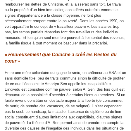
rembourser les dettes de Christine, et la laisserait sans toit. Le travail
ou la propriété d’un bien immobilier, considérés autrefois comme les
signes d’appartenance à la classe moyenne, ne font plus
nécessairement rempart contre la pauvreté. Dans les années 1990, on
voit apparaître le concept de « travailleur pauvre ». Les salaires trop
bas, les temps partiels répandus font des travailleurs des individus
menacés. Et lorsqu’un seul membre pourvoit à l’essentiel des revenus,
la famille risque à tout moment de basculer dans la précarité.
« Heureusement que Coluche a créé les Restos du
cœur »
Entre une mère célibataire qui gagne le smic, un chômeur au RSA et un
sans domicile fixe, peu de traits communs sinon la difficulté de profiter
de ce que l’économiste Amartya Sen appelle les « capabilités »
.
L’individu est considéré comme pauvre, selon A. Sen, dès lors qu’il est
dépourvu de la possibilité d’accéder à certains biens ou services. Si un
faible revenu constitue un obstacle majeur à la liberté (de consommer,
de sortir, de prendre des vacances, de se soigner), il n’est cependant
pas le seul. Le handicap, la maladie, l’absence de diplôme ou de lien
social constituent d’autres limitations aux capabilités, d’autres signes
de pauvreté. La théorie d’A. Sen permet ainsi de prendre en compte la
diversité des causes de l’inégalité des individus dans les situations de