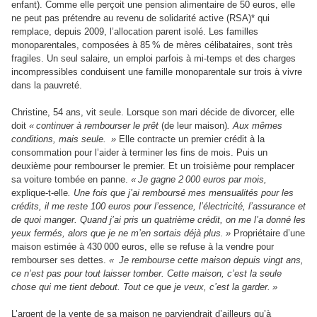
enfant). Comme elle perçoit une pension alimentaire de 50 euros, elle
ne peut pas prétendre au revenu de solidarité active (RSA)* qui
remplace, depuis 2009, l’allocation parent isolé. Les familles
monoparentales, composées à 85 % de mères célibataires, sont très
fragiles. Un seul salaire, un emploi parfois à mi-temps et des charges
incompressibles conduisent une famille monoparentale sur trois à vivre
dans la pauvreté.
Christine, 54 ans, vit seule. Lorsque son mari décide de divorcer, elle
doit
« continuer à rembourser le prêt
(de leur maison)
. Aux mêmes
conditions, mais seule.
»
Elle contracte un premier crédit à la
consommation pour l’aider à terminer les fins de mois. Puis un
deuxième pour rembourser le premier. Et un troisième pour remplacer
sa voiture tombée en panne.
« Je gagne 2 000 euros par mois,
explique-t-elle
. Une fois que j’ai remboursé mes mensualités pour les
crédits, il me reste 100 euros pour l’essence, l’électricité, l’assurance et
de quoi manger. Quand j’ai pris un quatrième crédit, on me l’a donné les
yeux fermés, alors que je ne m’en sortais déjà plus. »
Propriétaire d’une
maison estimée à 430 000 euros, elle se refuse à la vendre pour
rembourser ses dettes.
« Je rembourse cette maison depuis vingt ans,
ce n’est pas pour tout laisser tomber. Cette maison, c’est la seule
chose qui me tient debout. Tout ce que je veux, c’est la garder. »
L’argent de la vente de sa maison ne parviendrait d’ailleurs qu’à