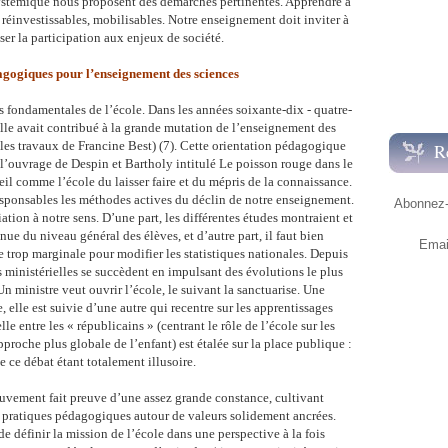
ystémique nous proposent des démarches pertinentes. Apprendre à
rs réinvestissables, mobilisables. Notre enseignement doit inviter à
iser la participation aux enjeux de société.
agogiques pour l’enseignement des sciences
s fondamentales de l’école. Dans les années soixante-dix - quatre-
lle avait contribué à la grande mutation de l’enseignement des
r les travaux de Francine Best) (7). Cette orientation pédagogique
R
 l’ouvrage de Despin et Bartholy intitulé Le poisson rouge dans le
veil comme l’école du laisser faire et du mépris de la connaissance.
responsables les méthodes actives du déclin de notre enseignement.
Abonnez-v
iation à notre sens. D’une part, les différentes études montraient et
ue du niveau général des élèves, et d’autre part, il faut bien
Emai
e trop marginale pour modifier les statistiques nationales. Depuis
ns ministérielles se succèdent en impulsant des évolutions le plus
n ministre veut ouvrir l’école, le suivant la sanctuarise. Une
, elle est suivie d’une autre qui recentre sur les apprentissages
 entre les « républicains » (centrant le rôle de l’école sur les
proche plus globale de l’enfant) est étalée sur la place publique :
e ce débat étant totalement illusoire.
uvement fait preuve d’une assez grande constance, cultivant
s pratiques pédagogiques autour de valeurs solidement ancrées.
e définir la mission de l’école dans une perspective à la fois