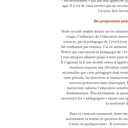
l’environnement » qui par leur approche s
agir. Il n’est de vrais savoirs que de savoi
l’action, doit favor
Des propositions péd
Notre société semble douter sur les mission
vingts, l’influence de l’éducation nouve
sciences, par la pédagogie de l’éveil (voi
fut combattue par certains. J’ai en mémoire
Perrier qui caricaturait la pédagogie de l’é
Leurs attaques allaient jusqu’à tenir pour 
Il s’agissait là d’une double erreur d’appréc
montrent toujours une élévation contin
reconnaître que cette pédagogie était resté
cette période, les directives et instructio
souvent pertinentes mais chaotiques. U
instruction valorise l’éducation sensible
fondamentaux. Plus récemment, la querelle
savoirs) et les « pédagogues » (ayant une ap
la modernité d
Dans ce contexte tourmenté, notre mo
sereinement la remise en question de se
Citons en quelques-unes : Il convient d