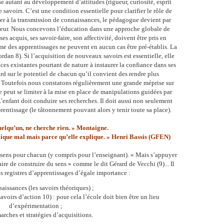
se autant au développement d’attitudes (rigueur, curiosité, esprit
e savoirs. C’est une condition essentielle pour clarifier le rôle de
ter à la transmission de connaissances, le pédagogue devient par
cheur. Nous concevons l’éducation dans une approche globale de
s acquis, ses savoir-faire, son affectivité, doivent être pris en
e des apprentissages ne peuvent en aucun cas être pré-établis. La
rdan 8). Si l’acquisition de nouveaux savoirs est essentielle, elle
ces existantes pourtant de nature à instaurer la confiance dans ses
ard sur le potentiel de chacun qu’il convient des rendre plus
. Toutefois nous constatons régulièrement une grande méprise sur
ne peut se limiter à la mise en place de manipulations guidées par
’enfant doit conduire ses recherches. Il doit aussi non seulement
rentissage (le tâtonnement pouvant alors y tenir toute sa place).
quelqu’un, ne cherche rien. » Montaigne.
ique mal mais parce qu’elle explique. »
Henri Bassis (GFEN)
 sens pour chacun (y compris pour l’enseignant). « Mais s’appuyer
saire de construire du sens » comme le dit Gérard de Vecchi (9)... Il
is registres d’apprentissages d’égale importance :
aissances (les savoirs théoriques) ;
savoirs d’action 10) : pour cela l’école doit bien être un lieu
d’expérimentation ;
rches et stratégies d’acquisitions.