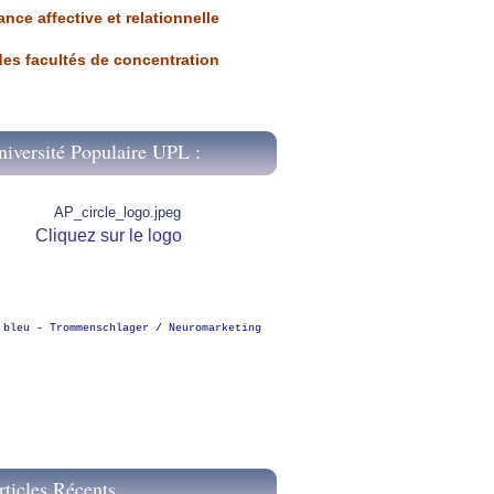
ance affective et relationnelle
 des facultés de concentration
niversité Populaire UPL :
Cliquez sur le logo
 bleu - Trommenschlager / Neuromarketing
rticles Récents