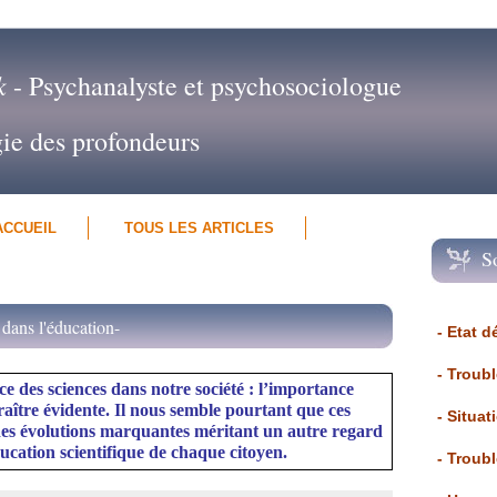
k
- Psychanalyste et psychosociologue
gie des profondeurs
ACCUEIL
TOUS LES ARTICLES
S
 dans l'éducation-
- Etat d
- Troub
ace des sciences dans notre société : l’importance
raître évidente. Il nous semble pourtant que ces
- Situat
des évolutions marquantes méritant un autre regard
ducation scientifique de chaque citoyen.
- Troub