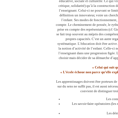
éducative, sociale et culturelle. Ce qui vi
critique, solidarité) qu’à la construction d
l’enseignant. Celui-ci ne pouvant se limi
définition un innovateur, voire un cher
l’enfant. Ses modes de fonctionnement, se
compte. Le cheminement de pensée, le rythm
prise en compte des représentations (cf. Gio
se fait trop souvent au mépris des compéten
propres capacités. C’est un autre reg
systématique. L’éducation doit être active
la notion d’activité de l’enfant. Celle-ci 
l’enseignant dans une progression figée. L
choisir mais décider de sa démarche d’app
« Celui qui suit 
« L’école échoue non parce qu’elle expl
Les apprentissages doivent être porteurs de
sur du sens ne suffit pas, il est aussi néces
convient de distinguer tro
Les conn
Les savoir-faire opératoires (les 
Les déma