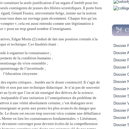
it constituer la seule justification d’un regain d’intérêt pour les
seuls contingents de jeunes des filières scientifiques. Il porte bien
égard, Gérard Fourez, universitaire belge, insiste sur la notion
e pour tous dans un ouvrage paru récemment. Chaque fois qu’un
ire-compter », cela est aussi entendu comme une légitimation à
C
que » pour un trop grand nombre d’enseignants.
atives, Edgar Morin (2) induit de fait une position centrale à la
ique et technique. Ces finalités étant :
Dossier 
tude à organiser la connaissance ;
Dossier A
gnement de la condition humaine ;
Dossier 
prentissage du vivre ensemble ;
Dossier 
pprentissage de l’incertitude ;
l’éducation citoyenne.
Dossier 
Dossier 
es esprits critiques... fondés sur le doute constructif. Il s’agit de
noble et non pas une technique didactique. Je n’ai pas de souvenir
Dossier H
et au lycée que l’on m’ait enseigné des dérives de la science.
Dossier 
me inséparable d’une initiation à l’omniprésence du problème de
 arriver à une vérité absolument certaine, c’est dialoguer avec
Dossier 
ps enseignant se porte aux postes les plus avancés du danger que
Dossier P
de. Le doute est encore trop souvent vécu comme une défaillance
Dossier 
.
Mettre en lien les connaissances fondamentales. « Littérature,
e devraient converger pour devenir écoles de la compréhension
Dossier S
 humaine constitue sans doute une exigence clé de nos temps