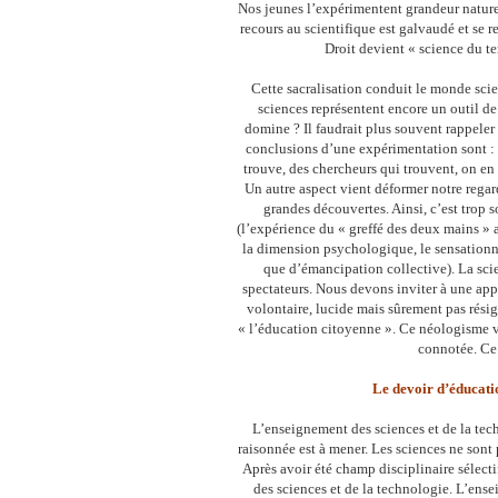
Nos jeunes l’expérimentent grandeur nature, 
recours au scientifique est galvaudé et se r
Droit devient « science du te
Cette sacralisation conduit le monde sci
sciences représentent encore un outil de
domine ? Il faudrait plus souvent rappeler
conclusions d’une expérimentation sont : 
trouve, des chercheurs qui trouvent, on en 
Un autre aspect vient déformer notre regard
grandes découvertes. Ainsi, c’est trop 
(l’expérience du « greffé des deux mains » 
la dimension psychologique, le sensationne
que d’émancipation collective). La sc
spectateurs. Nous devons inviter à une app
volontaire, lucide mais sûrement pas résig
« l’éducation citoyenne ». Ce néologisme v
connotée. Ce
Le devoir d’éducatio
L’enseignement des sciences et de la tech
raisonnée est à mener. Les sciences ne sont 
Après avoir été champ disciplinaire sélectif
des sciences et de la technologie. L’ens