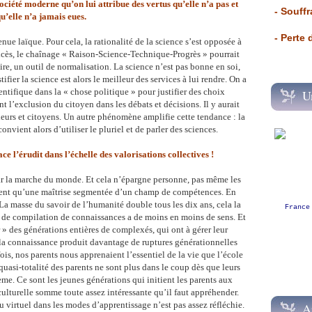
ociété moderne qu’on lui attribue des vertus qu’elle n’a pas et
- Souffr
u’elle n’a jamais eues.
- Perte
ue laïque. Pour cela, la rationalité de la science s’est opposée à
excès, le chaînage « Raison-Science-Technique-Progrès » pourrait
ire, un outil de normalisation. La science n’est pas bonne en soi,
fier la science est alors le meilleur des services à lui rendre. On a
entifique dans la « chose politique » pour justifier des choix
U
l’exclusion du citoyen dans les débats et décisions. Il y aurait
deurs et citoyens. Un autre phénomène amplifie cette tendance : la
convient alors d’utiliser le pluriel et de parler des sciences.
 l’érudit dans l’échelle des valorisations collectives !
ar la marche du monde. Et cela n’épargne personne, pas même les
ment qu’une maîtrise segmentée d’un champ de compétences. En
La masse du savoir de l’humanité double tous les dix ans, cela la
France
e de compilation de connaissances a de moins en moins de sens. Et
 » des générations entières de complexés, qui ont à gérer leur
 la connaissance produit davantage de ruptures générationnelles
is, nos parents nous apprenaient l’essentiel de la vie que l’école
quasi-totalité des parents ne sont plus dans le coup dès que leurs
ème. Ce sont les jeunes générations qui initient les parents aux
ulturelle somme toute assez intéressante qu’il faut appréhender.
 virtuel dans les modes d’apprentissage n’est pas assez réfléchie.
A