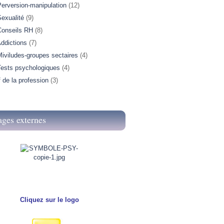
Perversion-manipulation
(12)
exualité
(9)
Conseils RH
(8)
ddictions
(7)
iviludes-groupes sectaires
(4)
Tests psychologiques
(4)
f de la profession
(3)
ages externes
Cliquez sur le logo