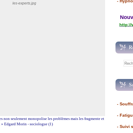
- Hypno
Nouvea
http:/
R
S
- Souffr
- Fatig
tes non seulement monopolise les problèmes mais les fragmente et
. » Edgard Morin - sociologue (1)
- Suivi 