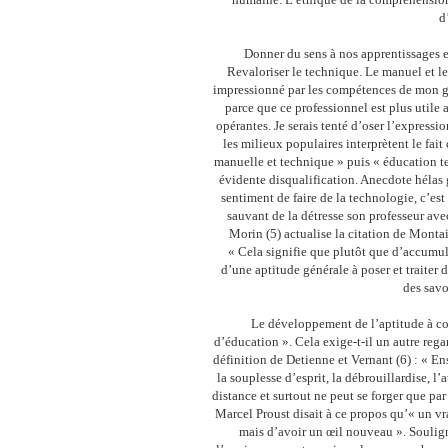
d
Donner du sens à nos apprentissages es
Revaloriser le technique. Le manuel et le
impressionné par les compétences de mon ga
parce que ce professionnel est plus utile
opérantes. Je serais tenté d’oser l’express
les milieux populaires interprètent le fai
manuelle et technique » puis « éducation 
évidente disqualification. Anecdote hélas 
sentiment de faire de la technologie, c’est 
sauvant de la détresse son professeur avec
Morin (5) actualise la citation de Monta
« Cela signifie que plutôt que d’accumule
d’une aptitude générale à poser et traiter 
des savo
Le développement de l’aptitude à con
d’éducation ». Cela exige-t-il un autre reg
définition de Detienne et Vernant (6) : « Ens
la souplesse d’esprit, la débrouillardise, l
distance et surtout ne peut se forger que pa
Marcel Proust disait à ce propos qu’« un vr
mais d’avoir un œil nouveau ». Soulig