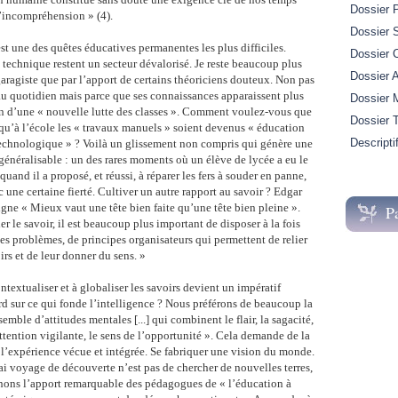
Dossier 
’incompréhension » (4).
Dossier S
t une des quêtes éducatives permanentes les plus difficiles.
Dossier 
 technique restent un secteur dévalorisé. Je reste beaucoup plus
Dossier A
ragiste que par l’apport de certains théoriciens douteux. Non pas
 au quotidien mais parce que ses connaissances apparaissent plus
Dossier M
ion d’une « nouvelle lutte des classes ». Comment voulez-vous que
Dossier 
t qu’à l’école les « travaux manuels » soient devenus « éducation
Descripti
technologique » ? Voilà un glissement non compris qui génère une
généralisable : un des rares moments où un élève de lycée a eu le
quand il a proposé, et réussi, à réparer les fers à souder en panne,
 une certaine fierté. Cultiver un autre rapport au savoir ? Edgar
igne « Mieux vaut une tête bien faite qu’une tête bien pleine ».
P
r le savoir, il est beaucoup plus important de disposer à la fois
des problèmes, de principes organisateurs qui permettent de relier
irs et de leur donner du sens. »
textualiser et à globaliser les savoirs devient un impératif
ard sur ce qui fonde l’intelligence ? Nous préférons de beaucoup la
emble d’attitudes mentales [...] qui combinent le flair, la sagacité,
’attention vigilante, le sens de l’opportunité ». Cela demande de la
r l’expérience vécue et intégrée. Se fabriquer une vision du monde.
ai voyage de découverte n’est pas de chercher de nouvelles terres,
nons l’apport remarquable des pédagogues de « l’éducation à