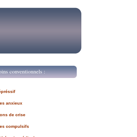
oins conventionnels :
épréssif
les anxieux
ions de crise
les compulsifs