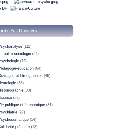
hoix Par Dossiers
Psychanalyse
(111)
ctualité-sociologie
(94)
Psychologie
(75)
Pédagogie-éducation
(64)
Ouvrages et filmographies
(49)
Neurologie
(38)
istoriographie
(33)
Science
(32)
Vie publique et économique
(31)
sychiatrie
(27)
Psychosomatique
(14)
olidarité-précarité
(13)