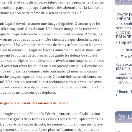
sans filet et sans distance, se fabriquant leurs propres repères. Le
evendique partout, jusqu’à atteindre des aberrations : la faculté de
rtiaire » et on parle même de « sciences occultes » !
-PAGE D
THÉRAP
entifique à devoir assumer une image dégradée. D’autant que les
- La souf
sommes p
 sélection, outil d’exclusion. Une fausse image de la recherche
SORTIR
 que la plupart des recherches ne débouchent sur rien. À 99%, les
PAUVRE
« on ne peut pas conclure ». Des chercheurs qui cherchent on en
- Trop in
cherche. Une véritable entreprise de démystification est à opérer.
- Les tro
 sur la science, il s’agit de l’accès immédiat et sans distance aux
souvent le Journal de 20 heures qui guide les débats de société
- LE MA
avec ses multiples rebondissements révélait une impasse totale sur
-La sexua
l avait fait rêver les foules mais en provoquant plus d’exclusion
putain !-
ience est présentée comme toute puissante. Et nous en sommes
- Examen 
roche pragmatique de la science. Chacun doit se sentir concerné,
dirigeant
né. L’éducation scientifique et technique a donc partie liée avec
- Généalo
-
enant souvent remplacer la notion « d’éducation politique » trop
-Ubuntu 1
 que nous ne pouvons que déplorer.
!-
n globale au cœur des missions de l’école
nologie étant en déficit dès l’école primaire, une réhabilitation
L
pas enseignées dans toutes les classes sous de multiples prétextes.
, et peut-être à cause de cela, les jeunes ont une image restrictive
eignement supérieur ne prépare plus suffisamment de jeunes aux