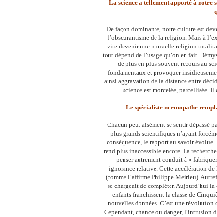
La science a tellement apporté à notre s
q
De façon dominante, notre culture est deven
l’obscurantisme de la religion. Mais à l’
vite devenir une nouvelle religion totalita
tout dépend de l’usage qu’on en fait. Démysti
de plus en plus souvent recours au sci
fondamentaux et provoquer insidieusement 
ainsi aggravation de la distance entre déci
science est morcelée, parcellisée. Il 
Le spécialiste normopathe remplace
Chacun peut aisément se sentir dépassé p
plus grands scientifiques n’ayant forcé
conséquence, le rapport au savoir évolue. 
rend plus inaccessible encore. La recherch
penser autrement conduit à « fabriquer
ignorance relative. Cette accélération de
(comme l’affirme Philippe Meirieu). Autrefo
se chargeait de compléter. Aujourd’hui la 
enfants franchissent la classe de Cinqui
nouvelles données. C’est une révolution c
Cependant, chance ou danger, l’intrusion du