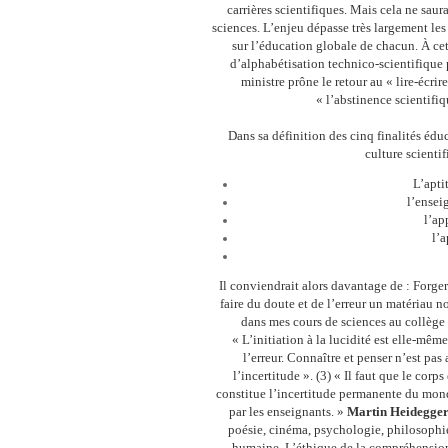
carrières scientifiques. Mais cela ne saura
sciences. L’enjeu dépasse très largement les 
sur l’éducation globale de chacun. À cet 
d’alphabétisation technico-scientifiqu
ministre prône le retour au « lire-écr
« l’abstinence scientifi
Dans sa définition des cinq finalités éduc
culture scientif
L’apti
l’ensei
l’ap
l’a
Il conviendrait alors davantage de : Forger d
faire du doute et de l’erreur un matériau 
dans mes cours de sciences au collège 
« L’initiation à la lucidité est elle-mê
l’erreur. Connaître et penser n’est pas
l’incertitude ». (3) « Il faut que le cor
constitue l’incertitude permanente du mon
par les enseignants. »
Martin Heidegger
poésie, cinéma, psychologie, philosophi
humaine. L’éthique de la compréhension