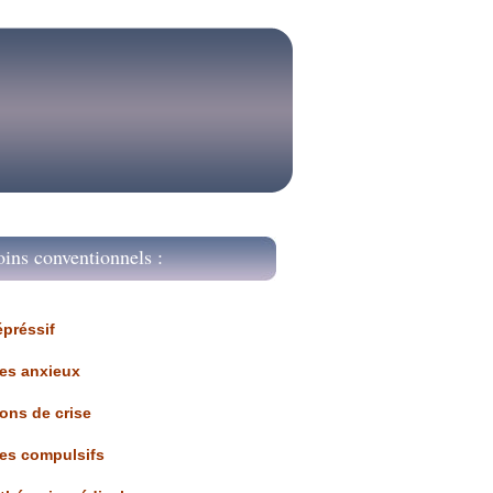
oins conventionnels :
épréssif
les anxieux
ions de crise
les compulsifs