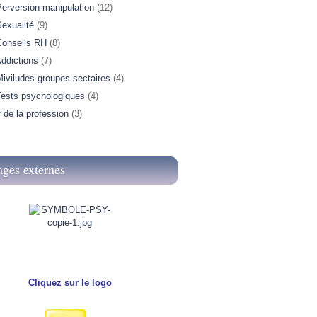
Perversion-manipulation
(12)
exualité
(9)
Conseils RH
(8)
ddictions
(7)
iviludes-groupes sectaires
(4)
Tests psychologiques
(4)
f de la profession
(3)
ages externes
Cliquez sur le logo