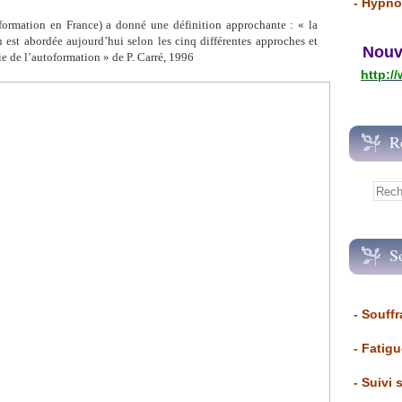
- Hypno
ormation en France) a donné une définition approchante : « la
n est abordée aujourd’hui selon les cinq différentes approches et
Nouvea
ie de l’autoformation » de P. Carré, 1996
http:/
R
S
- Souffr
- Fatig
- Suivi 