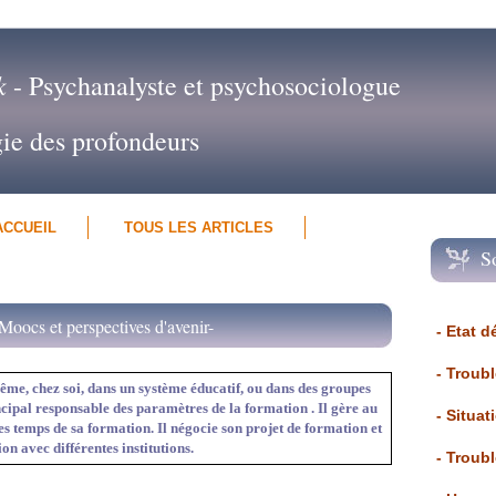
k
- Psychanalyste et psychosociologue
gie des profondeurs
ACCUEIL
TOUS LES ARTICLES
S
Moocs et perspectives d'avenir-
- Etat d
- Troub
ême, chez soi, dans un système éducatif, ou dans des groupes
incipal responsable des paramètres de la formation . Il gère au
- Situat
es temps de sa formation. Il négocie son projet de formation et
ion avec différentes institutions.
- Troub