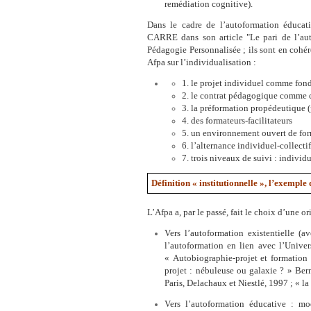
remédiation cognitive).
Dans le cadre de l’autoformation éducat
CARRE dans son article "Le pari de l’aut
Pédagogie Personnalisée ; ils sont en cohére
Afpa sur l’individualisation :
1. le projet individuel comme fon
2. le contrat pédagogique comme 
3. la préformation propédeutique (
4. des formateurs-facilitateurs
5. un environnement ouvert de fo
6. l’alternance individuel-collect
7. trois niveaux de suivi : individu
Définition « institutionnelle », l’exemple 
L’Afpa a, par le passé, fait le choix d’une o
Vers l’autoformation existentielle 
l’autoformation en lien avec l’Univer
« Autobiographie-projet et formatio
projet : nébuleuse ou galaxie ? » Bern
Paris, Delachaux et Niestlé, 1997 ; « la
Vers l’autoformation éducative : mo