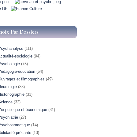
hoix Par Dossiers
Psychanalyse
(111)
ctualité-sociologie
(94)
Psychologie
(75)
Pédagogie-éducation
(64)
Ouvrages et filmographies
(49)
Neurologie
(38)
istoriographie
(33)
Science
(32)
Vie publique et économique
(31)
sychiatrie
(27)
Psychosomatique
(14)
olidarité-précarité
(13)