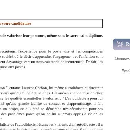
ns votre candidature
 de valoriser leur parcours, même sans le sacro-saint diplôme.
R
cruteurs, l'expérience pour le poste visé et les compétences
 société où le désir d'apprendre, l'engagement et l'ambition sont
Abonnez-v
entent davantage vers un nouveau mode de recrutement. De fait, les
ourse aux postes.
Emai
tion ", entame Laurent Corbon, lui-même autodidacte et directeur
Prieux qui regroupe 350 salariés. Cet ancien chef de mission chez
se les qualités essentielles à valoriser : " L'autodidacte a pour lui
si qu'une grande facilité de contact et d'apprentissage. Il fait
s un projet, ce qui rend sa démarche très sécurisante pour ses
e des problèmes parce qu'on ne lui a jamais appris à isoler les
 "
aliste de l'autodidaxie, résume les 7 talents d'un autodidacte : il a
 déviance et la résistance aux conformismes sociaux, il sait explorer