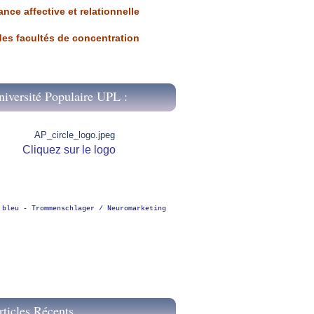
ance affective et relationnelle
 des facultés de concentration
niversité Populaire UPL :
Cliquez sur le logo
 bleu - Trommenschlager / Neuromarketing
rticles Récents