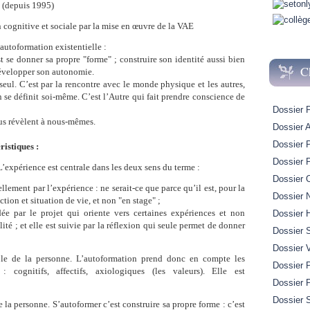
e (depuis 1995)
 cognitive et sociale par la mise en œuvre de la VAE
’autoformation existentielle :
t se donner sa propre "forme" ; construire son identité aussi bien
C
développer son autonomie.
seul. C’est par la rencontre avec le monde physique et les autres,
n se définit soi-même. C’est l’Autre qui fait prendre conscience de
Dossier 
ous révèlent à nous-mêmes.
Dossier A
Dossier 
ristiques :
Dossier 
L’expérience est centrale dans les deux sens du terme :
Dossier 
llement par l’expérience : ne serait-ce que parce qu’il est, pour la
Dossier 
tion et situation de vie, et non "en stage" ;
ée par le projet qui oriente vers certaines expériences et non
Dossier H
ité ; et elle est suivie par la réflexion qui seule permet de donner
Dossier 
Dossier 
ble de la personne. L’autoformation prend donc en compte les
Dossier P
 cognitifs, affectifs, axiologiques (les valeurs). Elle est
Dossier 
Dossier S
de la personne. S’autoformer c’est construire sa propre forme : c’est