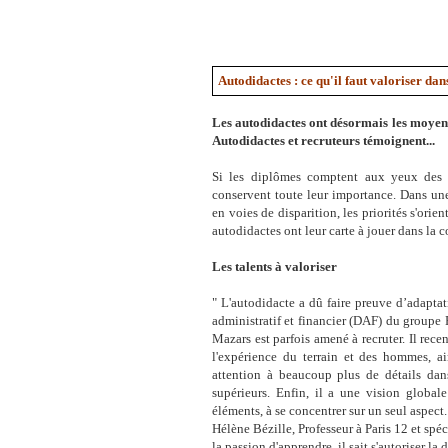
Autodidactes : ce qu'il faut valoriser da
Les autodidactes ont désormais les moyens
Autodidactes et recruteurs témoignent...
Si les diplômes comptent aux yeux des re
conservent toute leur importance. Dans une
en voies de disparition, les priorités s'ori
autodidactes ont leur carte à jouer dans la c
Les talents à valoriser
" L'autodidacte a dû faire preuve d’adapta
administratif et financier (DAF) du groupe 
Mazars est parfois amené à recruter. Il recen
l'expérience du terrain et des hommes, ain
attention à beaucoup plus de détails dan
supérieurs. Enfin, il a une vision global
éléments, à se concentrer sur un seul aspect.
Hélène Bézille, Professeur à Paris 12 et spéci
la passion d'apprendre, il sait s'autoriser la