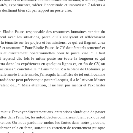
tés, expérimenter, tolérer l'incertitude et improviser. 7 talents à
s déclinant bien sûr par rapport au poste visé.
ute Elodie Faure, responsable des ressources humaines sur site du
ul avec les situations, parce qu'ils analysent et réfléchissent
 ténacité sur les projets et les missions, ce qui est flagrant chez
 et rassurant. " Pour Elodie Faure, le CV doit être très structuré et
 et directement opérationnelles pour le poste visé. " Il faut
 reprend dix fois le même poste sur toute la longueur et qui
ttra donc les expériences en quelques lignes et, en fin de CV, on
 maîtrisés ", conclut-elle. " Dans mon CV, à la place de Diplômes, je
lle année à telle année, j'ai acquis la maîtrise de tel outil, comme
utodidacte peut préciser que pour tel acquis, il a le " niveau Master
alent de... ". Mais attention, il ne faut pas mentir et l'expliciter
 mieux l'envoyer directement aux entreprises plutôt que de passer
cultés dans l'emploi, les autodidactes connaissent bien, eux qui ont
tences On nous pardonne moins les fautes dans notre parcours,
former cela en force, surtout en entretien de recrutement puisque