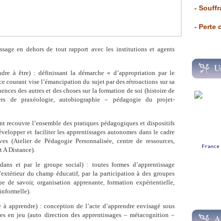
- Souffr
- Perte
ssage en dehors de tout rapport avec les institutions et agents
U
dre à être) : définissant la démarche « d’appropriation par le
e courant vise l’émancipation du sujet par des rétroactions sur sa
uences des autres et des choses sur la formation de soi (histoire de
ers de praxéologie, autobiographie – pédagogie du projet-
nt recouvre l’ensemble des pratiques pédagogiques et dispositifs
velopper et faciliter les apprentissages autonomes dans le cadre
ives (Atelier de Pédagogie Personnalisée, centre de ressources,
France
t A Distance).
ans et par le groupe social) : toutes formes d’apprentissage
’extérieur du champ éducatif, par la participation à des groupes
e de savoir, organisation apprenante, formation expérientielle,
informelle).
 à apprendre) : conception de l’acte d’apprendre envisagé sous
s en jeu (auto direction des apprentissages – métacognition –
A