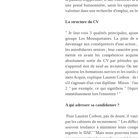
une pensé buissonnière, saisir les opportuni
valoriser dans une recherche d'emploi, en le
La structure du CV
" Je leur vois 3 qualités principales, ajo
groupe Les Mousquetaires. La prise de rec
davantage aux conséquences d'une action ; la
les autodidactes seniors ; leur caractère posé
mettre en avant les compétences acquises
absolument sortir du CV par périodes qui
n'apprend rien de neuf au recruteur. On me
ajoutera les formations suivies et les outils
mets Acquis, explique Laurent Corbon : de te
s'il s'agissait d'un vrai diplôme. Mieux : l'a
2 " par exemple, ce qui signifiera " l'équiv
immédiatement lors l'entretien ! "
A qui adresser sa candidature ?
Pour Laurent Corbon, pas de doute, il vaut
par les cabinets de recrutement. " Les diffi
souvent tendance à minimiser leurs compé
regrette le DAF." "Mais nous pouvons trans