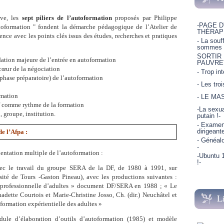
ive, les
sept piliers de l’autoformation
proposés par Philippe
-PAGE D
oformation " fondent la démarche pédagogique de l’Atelier de
THÉRAP
nce avec les points clés issus des études, recherches et pratiques
- La souf
sommes p
SORTIR
dation majeure de l’entrée en autoformation
PAUVRE
cœur de la négociation
- Trop in
phase préparatoire) de l’autoformation
- Les tro
rmation
- LE MA
if comme rythme de la formation
-La sexua
, groupe, institution.
putain !-
- Examen 
dirigeant
de l’Afpa :
- Généalo
-
rientation multiple de l’autoformation :
-Ubuntu 1
!-
(avec le travail du groupe SERA de la DF, de 1980 à 1991, sur
sité de Tours -Gaston Pineau), avec les productions suivantes :
n professionnelle d’adultes » document DF/SERA en 1988 ; « Le
adette Courtois et Marie-Christine Josso, Ch. (dir.) Neuchâtel et
L
 formation expérientielle des adultes »
dule d’élaboration d’outils d’autoformation (1985) et modèle