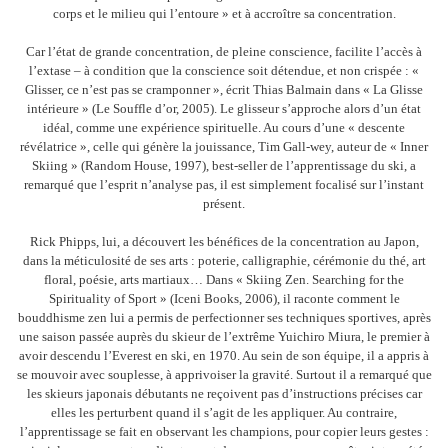
corps et le milieu qui l’entoure » et à accroître sa concentration.
Car l’état de grande concentration, de pleine conscience, facilite l’accès à
l’extase – à condition que la conscience soit détendue, et non crispée : «
Glisser, ce n’est pas se cramponner », écrit Thias Balmain dans « La Glisse
intérieure » (Le Souffle d’or, 2005). Le glisseur s’approche alors d’un état
idéal, comme une expérience spirituelle. Au cours d’une « descente
révélatrice », celle qui génère la jouissance, Tim Gall-wey, auteur de « Inner
Skiing » (Random House, 1997), best-seller de l’apprentissage du ski, a
remarqué que l’esprit n’analyse pas, il est simplement focalisé sur l’instant
présent.
Rick Phipps, lui, a découvert les bénéfices de la concentration au Japon,
dans la méticulosité de ses arts : poterie, calligraphie, cérémonie du thé, art
floral, poésie, arts martiaux… Dans « Skiing Zen. Searching for the
Spirituality of Sport » (Iceni Books, 2006), il raconte comment le
bouddhisme zen lui a permis de perfectionner ses techniques sportives, après
une saison passée auprès du skieur de l’extrême Yuichiro Miura, le premier à
avoir descendu l’Everest en ski, en 1970. Au sein de son équipe, il a appris à
se mouvoir avec souplesse, à apprivoiser la gravité. Surtout il a remarqué que
les skieurs japonais débutants ne reçoivent pas d’instructions précises car
elles les perturbent quand il s’agit de les appliquer. Au contraire,
l’apprentissage se fait en observant les champions, pour copier leurs gestes :