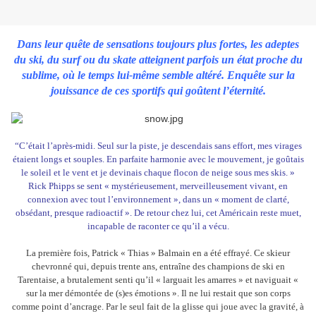
Dans leur quête de sensations toujours plus fortes, les adeptes
du ski, du surf ou du skate atteignent parfois un état proche du
sublime, où le temps lui-même semble altéré. Enquête sur la
jouissance de ces sportifs qui goûtent l’éternité.
“C’était l’après-midi. Seul sur la piste, je descendais sans effort, mes virages
étaient longs et souples. En parfaite harmonie avec le mouvement, je goûtais
le soleil et le vent et je devinais chaque flocon de neige sous mes skis. »
Rick Phipps se sent « mystérieusement, merveilleusement vivant, en
connexion avec tout l’environnement », dans un « moment de clarté,
obsédant, presque radioactif ». De retour chez lui, cet Américain reste muet,
incapable de raconter ce qu’il a vécu.
La première fois, Patrick « Thias » Balmain en a été effrayé. Ce skieur
chevronné qui, depuis trente ans, entraîne des champions de ski en
Tarentaise, a brutalement senti qu’il « larguait les amarres » et naviguait «
sur la mer démontée de (s)es émotions ». Il ne lui restait que son corps
comme point d’ancrage. Par le seul fait de la glisse qui joue avec la gravité, à