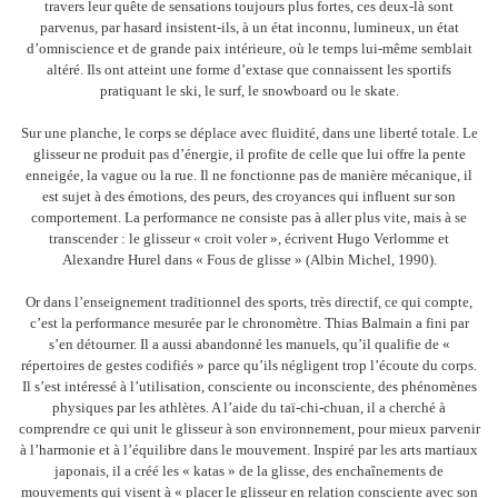
travers leur quête de sensations toujours plus fortes, ces deux-là sont
parvenus, par hasard insistent-ils, à un état inconnu, lumineux, un état
d’omniscience et de grande paix intérieure, où le temps lui-même semblait
altéré. Ils ont atteint une forme d’extase que connaissent les sportifs
pratiquant le ski, le surf, le snowboard ou le skate.
Sur une planche, le corps se déplace avec fluidité, dans une liberté totale. Le
glisseur ne produit pas d’énergie, il profite de celle que lui offre la pente
enneigée, la vague ou la rue. Il ne fonctionne pas de manière mécanique, il
est sujet à des émotions, des peurs, des croyances qui influent sur son
comportement. La performance ne consiste pas à aller plus vite, mais à se
transcender : le glisseur « croit voler », écrivent Hugo Verlomme et
Alexandre Hurel dans « Fous de glisse » (Albin Michel, 1990).
Or dans l’enseignement traditionnel des sports, très directif, ce qui compte,
c’est la performance mesurée par le chronomètre. Thias Balmain a fini par
s’en détourner. Il a aussi abandonné les manuels, qu’il qualifie de «
répertoires de gestes codifiés » parce qu’ils négligent trop l’écoute du corps.
Il s’est intéressé à l’utilisation, consciente ou inconsciente, des phénomènes
physiques par les athlètes. A l’aide du taï-chi-chuan, il a cherché à
comprendre ce qui unit le glisseur à son environnement, pour mieux parvenir
à l’harmonie et à l’équilibre dans le mouvement. Inspiré par les arts martiaux
japonais, il a créé les « katas » de la glisse, des enchaînements de
mouvements qui visent à « placer le glisseur en relation consciente avec son