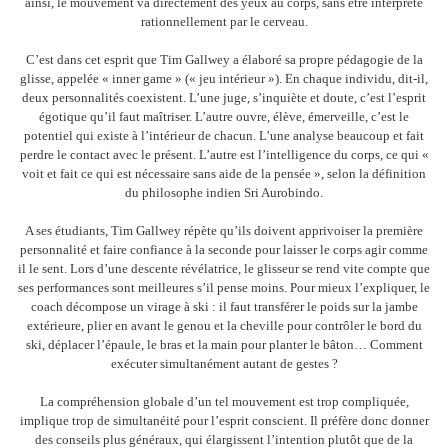
ainsi, le mouvement va directement des yeux au corps, sans être interprété
rationnellement par le cerveau.
C’est dans cet esprit que Tim Gallwey a élaboré sa propre pédagogie de la
glisse, appelée « inner game » (« jeu intérieur »). En chaque individu, dit-il,
deux personnalités coexistent. L’une juge, s’inquiète et doute, c’est l’esprit
égotique qu’il faut maîtriser. L’autre ouvre, élève, émerveille, c’est le
potentiel qui existe à l’intérieur de chacun. L’une analyse beaucoup et fait
perdre le contact avec le présent. L’autre est l’intelligence du corps, ce qui «
voit et fait ce qui est nécessaire sans aide de la pensée », selon la définition
du philosophe indien Sri Aurobindo.
A ses étudiants, Tim Gallwey répète qu’ils doivent apprivoiser la première
personnalité et faire confiance à la seconde pour laisser le corps agir comme
il le sent. Lors d’une descente révélatrice, le glisseur se rend vite compte que
ses performances sont meilleures s’il pense moins. Pour mieux l’expliquer, le
coach décompose un virage à ski : il faut transférer le poids sur la jambe
extérieure, plier en avant le genou et la cheville pour contrôler le bord du
ski, déplacer l’épaule, le bras et la main pour planter le bâton… Comment
exécuter simultanément autant de gestes ?
La compréhension globale d’un tel mouvement est trop compliquée,
implique trop de simultanéité pour l’esprit conscient. Il préfère donc donner
des conseils plus généraux, qui élargissent l’intention plutôt que de la