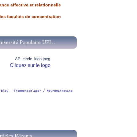
ance affective et relationnelle
 des facultés de concentration
niversité Populaire UPL :
Cliquez sur le logo
 bleu - Trommenschlager / Neuromarketing
rticles Récents