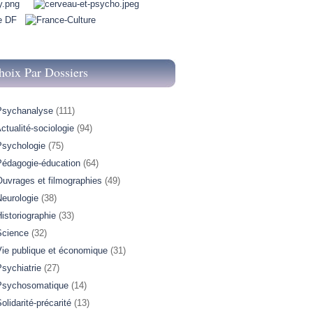
hoix Par Dossiers
Psychanalyse
(111)
ctualité-sociologie
(94)
Psychologie
(75)
Pédagogie-éducation
(64)
Ouvrages et filmographies
(49)
Neurologie
(38)
istoriographie
(33)
Science
(32)
Vie publique et économique
(31)
sychiatrie
(27)
Psychosomatique
(14)
olidarité-précarité
(13)