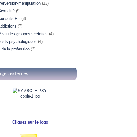
Perversion-manipulation
(12)
exualité
(9)
Conseils RH
(8)
ddictions
(7)
iviludes-groupes sectaires
(4)
Tests psychologiques
(4)
f de la profession
(3)
ages externes
Cliquez sur le logo