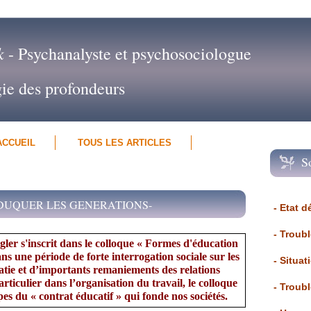
k
- Psychanalyste et psychosociologue
gie des profondeurs
ACCUEIL
TOUS LES ARTICLES
S
DUQUER LES GENERATIONS-
- Etat d
- Troub
ler s'inscrit dans le colloque « Formes d'éducation
s une période de forte interrogation sociale sur les
- Situat
atie et d’importants remaniements des relations
articulier dans l’organisation du travail, le colloque
- Troub
pes du « contrat éducatif » qui fonde nos sociétés.