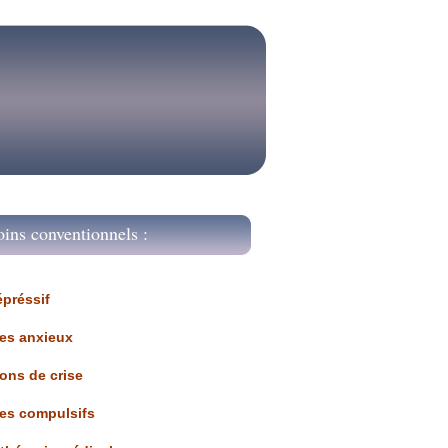
oins conventionnels :
épréssif
les anxieux
ions de crise
les compulsifs