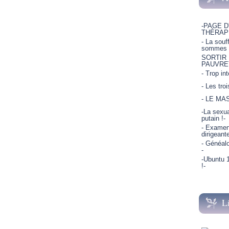
-PAGE D
THÉRAP
- La souf
sommes p
SORTIR
PAUVRE
- Trop in
- Les tro
- LE MA
-La sexua
putain !-
- Examen 
dirigeant
- Généalo
-
-Ubuntu 1
!-
L