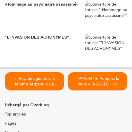
-Hommage au psychiatre assassiné-
"L'INVASION DES ACRONYMES"
< -Psychologie de la «
- PARENTS: Adoptez la
femme serpent »: La
règle « 3-6-9-12 » - >
perversion au féminin-
Hébergé par Overblog
Top articles
Pages