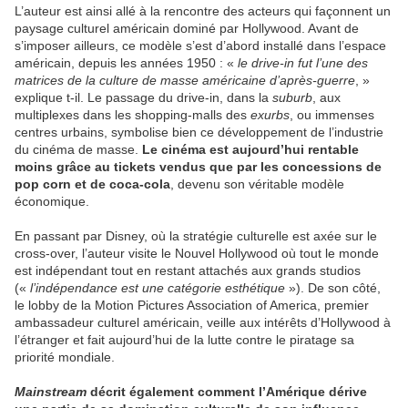
L’auteur est ainsi allé à la rencontre des acteurs qui façonnent un
paysage culturel américain dominé par Hollywood. Avant de
s’imposer ailleurs, ce modèle s’est d’abord installé dans l’espace
américain, depuis les années 1950 : «
le drive-in fut l’une des
matrices de la culture de masse américaine d’après-guerre
, »
explique t-il. Le passage du drive-in, dans la
suburb
, aux
multiplexes dans les shopping-malls des
exurbs
, ou immenses
centres urbains, symbolise bien ce développement de l’industrie
du cinéma de masse.
Le cinéma est aujourd’hui rentable
moins grâce au tickets vendus que par les concessions de
pop corn et de coca-cola
, devenu son véritable modèle
économique.
En passant par Disney, où la stratégie culturelle est axée sur le
cross-over, l’auteur visite le Nouvel Hollywood où tout le monde
est indépendant tout en restant attachés aux grands studios
(«
l’indépendance est une catégorie esthétique
»). De son côté,
le lobby de la Motion Pictures Association of America, premier
ambassadeur culturel américain, veille aux intérêts d’Hollywood à
l’étranger et fait aujourd’hui de la lutte contre le piratage sa
priorité mondiale.
Mainstream
décrit également comment l’Amérique dérive