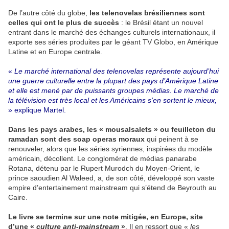
De l’autre côté du globe,
les telenovelas brésiliennes sont
celles qui ont le plus de succès
: le Brésil étant un nouvel
entrant dans le marché des échanges culturels internationaux, il
exporte ses séries produites par le géant TV Globo, en Amérique
Latine et en Europe centrale.
«
Le marché international des telenovelas représente aujourd’hui
une guerre culturelle entre la plupart des pays d’Amérique Latine
et elle est mené par de puissants groupes médias. Le marché de
la télévision est très local et les Américains s’en sortent le mieux,
» explique Martel.
Dans les pays arabes, les « mousalsalets » ou feuilleton du
ramadan sont des soap operas moraux
qui peinent à se
renouveler, alors que les séries syriennes, inspirées du modèle
américain, décollent. Le conglomérat de médias panarabe
Rotana, détenu par le Rupert Murodch du Moyen-Orient, le
prince saoudien Al Waleed, a, de son côté, développé son vaste
empire d’entertainement mainstream qui s’étend de Beyrouth au
Caire.
Le livre se termine sur une note mitigée, en Europe, site
d’une «
culture anti-mainstream
»
. Il en ressort que «
les