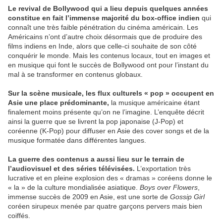
Le revival de Bollywood qui a lieu depuis quelques années
constitue en fait l’immense majorité du box-office indien
qui
connaît une très faible pénétration du cinéma américain. Les
Américains n’ont d’autre choix désormais que de produire des
films indiens en Inde, alors que celle-ci souhaite de son côté
conquérir le monde. Mais les contenus locaux, tout en images et
en musique qui font le succès de Bollywood ont pour l’instant du
mal à se transformer en contenus globaux.
Sur la scène musicale, les flux culturels « pop » occupent en
Asie une place prédominante,
la musique américaine étant
finalement moins présente qu’on ne l’imagine. L’enquête décrit
ainsi la guerre que se livrent la pop japonaise (J-Pop) et
coréenne (K-Pop) pour diffuser en Asie des cover songs et de la
musique formatée dans différentes langues.
La guerre des contenus a aussi lieu sur le terrain de
l’audiovisuel et des séries télévisées.
L’exportation très
lucrative et en pleine explosion des « dramas » coréens donne le
« la » de la culture mondialisée asiatique.
Boys over Flowers
,
immense succès de 2009 en Asie, est une sorte de
Gossip Girl
coréen sirupeux menée par quatre garçons pervers mais bien
coiffés.