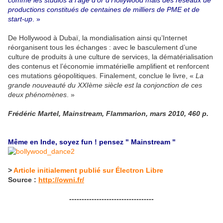
comme les studios à l’age d’or d’Hollywood mais des réseaux de
productions constitués de centaines de milliers de PME et de
start-up
. »
De Hollywood à Dubaï, la mondialisation ainsi qu’Internet
réorganisent tous les échanges : avec le basculement d’une
culture de produits à une culture de services, la dématérialisation
des contenus et l’économie immatérielle amplifient et renforcent
ces mutations géopolitiques. Finalement, conclue le livre, «
La
grande nouveauté du XXIème siècle est la conjonction de ces
deux phénomènes
. »
Frédéric Martel, Mainstream, Flammarion, mars 2010, 460 p.
Même en Inde, soyez fun ! pensez " Mainstream "
>
Article initialement publié sur Électron Libre
Source :
http://owni.fr/
----------------------------------