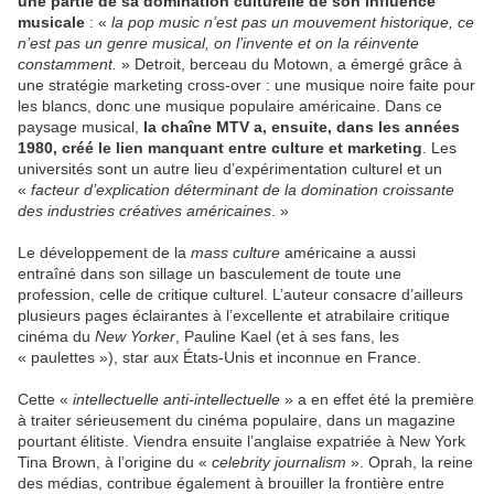
une partie de sa domination culturelle de son influence
musicale
: «
la pop music n’est pas un mouvement historique, ce
n’est pas un genre musical, on l’invente et on la réinvente
constamment.
» Detroit, berceau du Motown, a émergé grâce à
une stratégie marketing cross-over : une musique noire faite pour
les blancs, donc une musique populaire américaine. Dans ce
paysage musical,
la chaîne MTV a, ensuite, dans les années
1980, créé le lien manquant entre culture et marketing
. Les
universités sont un autre lieu d’expérimentation culturel et un
«
facteur d’explication déterminant de la domination croissante
des industries créatives américaines
. »
Le développement de la
mass culture
américaine a aussi
entraîné dans son sillage un basculement de toute une
profession, celle de critique culturel. L’auteur consacre d’ailleurs
plusieurs pages éclairantes à l’excellente et atrabilaire critique
cinéma du
New Yorker
, Pauline Kael (et à ses fans, les
« paulettes »), star aux États-Unis et inconnue en France.
Cette «
intellectuelle anti-intellectuelle
» a en effet été la première
à traiter sérieusement du cinéma populaire, dans un magazine
pourtant élitiste. Viendra ensuite l’anglaise expatriée à New York
Tina Brown, à l’origine du «
celebrity journalism
». Oprah, la reine
des médias, contribue également à brouiller la frontière entre