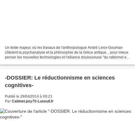
Un texte majeur, où les travaux de l'anthropologue André Leroi-Gourhan
côtoient la psychanalyse et la philosophie de la Grèce antique... pour mieux
penser les nouvelles technologies et l'alliance douloureuse "du rationnel et
du vivant". De la première...
-DOSSIER: Le réductionnisme en sciences
cognitives-
Publié le 29/04/2014 à 09:21
Par
Cabinet.psy70-Luxeuil.fr