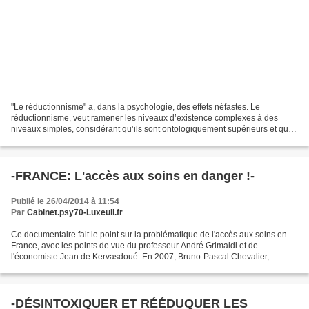
"Le réductionnisme" a, dans la psychologie, des effets néfastes. Le
réductionnisme, veut ramener les niveaux d’existence complexes à des
niveaux simples, considérant qu’ils sont ontologiquement supérieurs et que
le type de connaissance y afférent est...
-FRANCE: L'accès aux soins en danger !-
Publié le 26/04/2014 à 11:54
Par
Cabinet.psy70-Luxeuil.fr
Ce documentaire fait le point sur la problématique de l'accès aux soins en
France, avec les points de vue du professeur André Grimaldi et de
l'économiste Jean de Kervasdoué. En 2007, Bruno-Pascal Chevalier,
malade du sida, entamait une grève des soins...
-DÉSINTOXIQUER ET RÉÉDUQUER LES