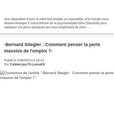
Une séparation d’avec la mère trop brutale ou impossible, et le monde nous
devient étranger. C’est la théorie de la psychanalyste Irène Diamantis pour
expliquer ces peurs paniques qui nous empêchent de vivre. -
Arachnophobie- Peur panique des voyages en...
-Bernard Stiegler : Comment penser la perte
massive de l'emploi ?-
Publié le 13/04/2014 à 18:41
Par
Cabinet.psy70-Luxeuil.fr