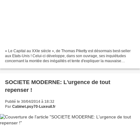
« Le Capital au XXIe siècle », de Thomas Piketty est désormais best-seller
aux Etats-Unis ! Celui-ci développe, dans son ouvrage, ses inquiétudes
concernant la montée des inégalités et tente d'expliquer la mauvaise
répartition des richesses dans le monde....
SOCIETE MODERNE: L'urgence de tout
repenser !
Publié le 30/04/2014 à 18:32
Par
Cabinet.psy70-Luxeuil.fr