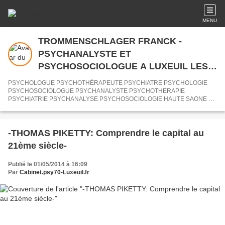
MENU
TROMMENSCHLAGER FRANCK -
PSYCHANALYSTE ET
PSYCHOSOCIOLOGUE A LUXEUIL LES
BAINS (70) LURE VESOUL SAULX SAINT-
PSYCHOLOGUE PSYCHOTHÉRAPEUTE PSYCHIATRE PSYCHOLOGIE
LOUP SUR SEMOUSE SAINT-SAUVEUR -
PSYCHOSOCIOLOGUE PSYCHANALYSTE PSYCHOTHERAPIE
PSYCHIATRIE PSYCHANALYSE PSYCHOSOCIOLOGIE HAUTE SAONE 70
AU CABINET DE PSYCHOLOGUES 70
HYPNOSE HYPNOTHERAPEUTE LURE LUXEUIL-LES-BAINS SAINT-
LOUP SUR SEMOUSE SAINT-SAUVEUR SAULX VESOUL ROYE 70
HAUTE SAONE
-THOMAS PIKETTY: Comprendre le capital au
21ème siècle-
Publié le 01/05/2014 à 16:09
Par
Cabinet.psy70-Luxeuil.fr