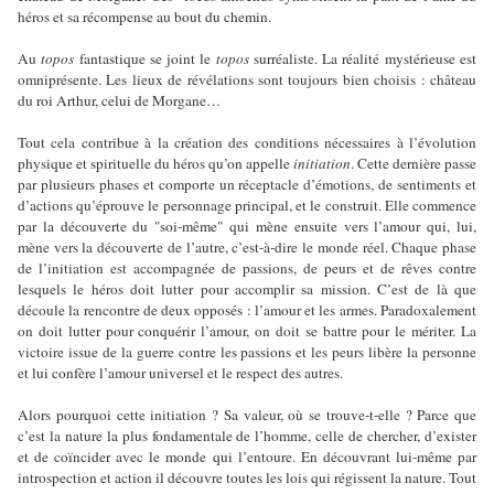
héros et sa récompense au bout du chemin.
Au
topos
fantastique se joint le
topos
surréaliste. La réalité mystérieuse est
omniprésente. Les lieux de révélations sont toujours bien choisis : château
du roi Arthur, celui de Morgane…
Tout cela contribue à la création des conditions nécessaires à l’évolution
physique et spirituelle du héros qu’on appelle
initiation
. Cette dernière passe
par plusieurs phases et comporte un réceptacle d’émotions, de sentiments et
d’actions qu’éprouve le personnage principal, et le construit. Elle commence
par la découverte du "soi-même" qui mène ensuite vers l’amour qui, lui,
mène vers la découverte de l’autre, c’est-à-dire le monde réel. Chaque phase
de l’initiation est accompagnée de passions, de peurs et de rêves contre
lesquels le héros doit lutter pour accomplir sa mission. C’est de là que
découle la rencontre de deux opposés : l’amour et les armes. Paradoxalement
on doit lutter pour conquérir l’amour, on doit se battre pour le mériter. La
victoire issue de la guerre contre les passions et les peurs libère la personne
et lui confère l’amour universel et le respect des autres.
Alors pourquoi cette initiation ? Sa valeur, où se trouve-t-elle ? Parce que
c’est la nature la plus fondamentale de l’homme, celle de chercher, d’exister
et de coïncider avec le monde qui l’entoure. En découvrant lui-même par
introspection et action il découvre toutes les lois qui régissent la nature. Tout