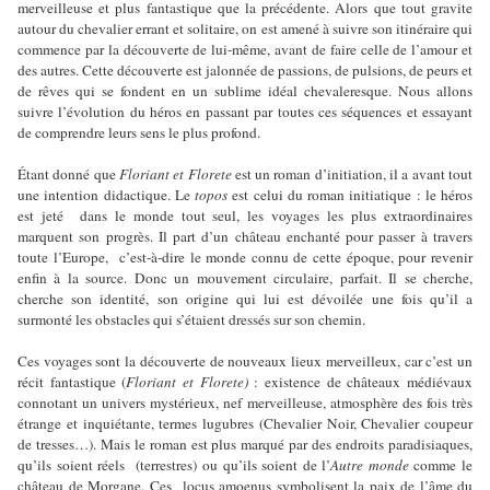
merveilleuse et plus fantastique que la précédente. Alors que tout gravite
autour du chevalier errant et solitaire, on est amené à suivre son itinéraire qui
commence par la découverte de lui-même, avant de faire celle de l’amour et
des autres. Cette découverte est jalonnée de passions, de pulsions, de peurs et
de rêves qui se fondent en un sublime idéal chevaleresque. Nous allons
suivre l’évolution du héros en passant par toutes ces séquences et essayant
de comprendre leurs sens le plus profond.
Étant donné que
Floriant et Florete
est un roman d’initiation, il a avant tout
une intention didactique. Le
topos
est celui du roman initiatique : le héros
est jeté dans le monde tout seul, les voyages les plus extraordinaires
marquent son progrès. Il part d’un château enchanté pour passer à travers
toute l’Europe, c’est-à-dire le monde connu de cette époque, pour revenir
enfin à la source. Donc un mouvement circulaire, parfait. Il se cherche,
cherche son identité, son origine qui lui est dévoilée une fois qu’il a
surmonté les obstacles qui s’étaient dressés sur son chemin.
Ces voyages sont la découverte de nouveaux lieux merveilleux, car c’est un
récit fantastique (
Floriant et Florete)
: existence de châteaux médiévaux
connotant un univers mystérieux, nef merveilleuse, atmosphère des fois très
étrange et inquiétante, termes lugubres (Chevalier Noir, Chevalier coupeur
de tresses…). Mais le roman est plus marqué par des endroits paradisiaques,
qu’ils soient réels (terrestres) ou qu’ils soient de l’
Autre monde
comme le
château de Morgane. Ces locus amoenus symbolisent la paix de l’âme du