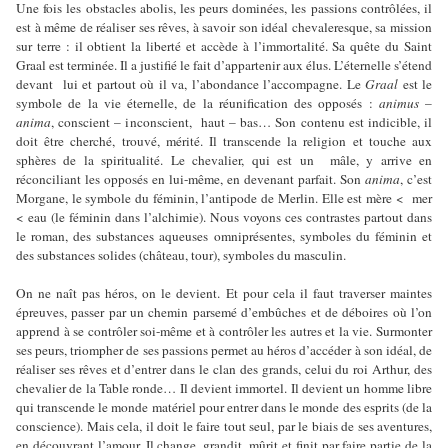
Une fois les obstacles abolis, les peurs dominées, les passions contrôlées, il
est à même de réaliser ses rêves, à savoir son idéal chevaleresque, sa mission
sur terre : il obtient la liberté et accède à l’immortalité. Sa quête du Saint
Graal est terminée. Il a justifié le fait d’appartenir aux élus. L’éternelle s’étend
devant lui et partout où il va, l’abondance l’accompagne. Le
Graal
est le
symbole de la vie éternelle, de la réunification des opposés :
animus
–
anima
, conscient – inconscient, haut – bas… Son contenu est indicible, il
doit être cherché, trouvé, mérité. Il transcende la religion et touche aux
sphères de la spiritualité. Le chevalier, qui est un mâle, y arrive en
réconciliant les opposés en lui-même, en devenant parfait. Son
anima
, c’est
Morgane, le symbole du féminin, l’antipode de Merlin. Elle est mère < mer
< eau (le féminin dans l’alchimie). Nous voyons ces contrastes partout dans
le roman, des substances aqueuses omniprésentes, symboles du féminin et
des substances solides (château, tour), symboles du masculin.
On ne naît pas héros, on le devient. Et pour cela il faut traverser maintes
épreuves, passer par un chemin parsemé d’embûches et de déboires où l’on
apprend à se contrôler soi-même et à contrôler les autres et la vie. Surmonter
ses peurs, triompher de ses passions permet au héros d’accéder à son idéal, de
réaliser ses rêves et d’entrer dans le clan des grands, celui du roi Arthur, des
chevalier de la Table ronde… Il devient immortel. Il devient un homme libre
qui transcende le monde matériel pour entrer dans le monde des esprits (de la
conscience). Mais cela, il doit le faire tout seul, par le biais de ses aventures,
en découvrant l’amour. Il change, grandit, mûrit et finit par faire partie de la