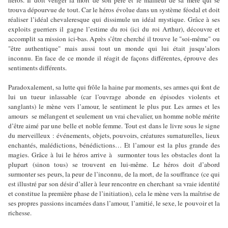
héros. Il doit venger la mort de son père et le malheur de sa mère qui se
trouva dépourvue de tout. Car le héros évolue dans un système féodal et doit
réaliser l’idéal chevaleresque qui dissimule un idéal mystique. Grâce à ses
exploits guerriers il gagne l’estime du roi (ici du roi Arthur), découvre et
accomplit sa mission ici-bas. Après s’être cherché il trouve le "soi-même" ou
"être authentique" mais aussi tout un monde qui lui était jusqu’alors
inconnu. En face de ce monde il réagit de façons différentes, éprouve des
sentiments différents.
Paradoxalement, sa lutte qui frôle la haine par moments, ses armes qui font de
lui un tueur inlassable (car l’ouvrage abonde en épisodes violents et
sanglants) le mène vers l’amour, le sentiment le plus pur. Les armes et les
amours se mélangent et seulement un vrai chevalier, un homme noble mérite
d’être aimé par une belle et noble femme. Tout est dans le livre sous le signe
du merveilleux : événements, objets, pouvoirs, créatures surnaturelles, lieux
enchantés, malédictions, bénédictions… Et l’amour est la plus grande des
magies. Grâce à lui le héros arrive à surmonter tous les obstacles dont la
plupart (sinon tous) se trouvent en lui-même. Le héros doit d’abord
surmonter ses peurs, la peur de l’inconnu, de la mort, de la souffrance (ce qui
est illustré par son désir d’aller à leur rencontre en cherchant sa vraie identité
et constitue la première phase de l’initiation), cela le mène vers la maîtrise de
ses propres passions incarnées dans l’amour, l’amitié, le sexe, le pouvoir et la
richesse.