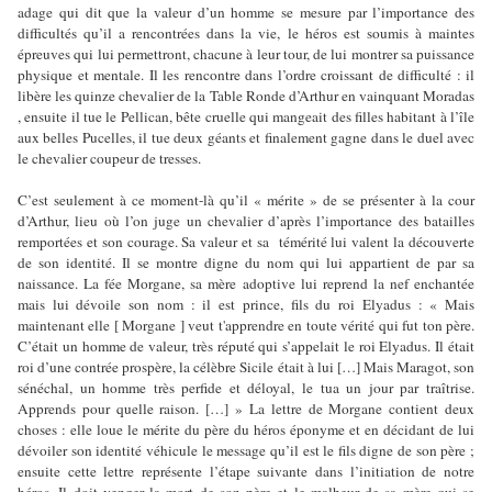
adage qui dit que la valeur d’un homme se mesure par l’importance des
difficultés qu’il a rencontrées dans la vie, le héros est soumis à maintes
épreuves qui lui permettront, chacune à leur tour, de lui montrer sa puissance
physique et mentale. Il les rencontre dans l’ordre croissant de difficulté : il
libère les quinze chevalier de la Table Ronde d’Arthur en vainquant Moradas
, ensuite il tue le Pellican, bête cruelle qui mangeait des filles habitant à l’île
aux belles Pucelles, il tue deux géants et finalement gagne dans le duel avec
le chevalier coupeur de tresses.
C’est seulement à ce moment-là qu’il « mérite » de se présenter à la cour
d’Arthur, lieu où l’on juge un chevalier d’après l’importance des batailles
remportées et son courage. Sa valeur et sa témérité lui valent la découverte
de son identité. Il se montre digne du nom qui lui appartient de par sa
naissance. La fée Morgane, sa mère adoptive lui reprend la nef enchantée
mais lui dévoile son nom : il est prince, fils du roi Elyadus : « Mais
maintenant elle [ Morgane ] veut t'apprendre en toute vérité qui fut ton père.
C’était un homme de valeur, très réputé qui s’appelait le roi Elyadus. Il était
roi d’une contrée prospère, la célèbre Sicile était à lui […] Mais Maragot, son
sénéchal, un homme très perfide et déloyal, le tua un jour par traîtrise.
Apprends pour quelle raison. […] » La lettre de Morgane contient deux
choses : elle loue le mérite du père du héros éponyme et en décidant de lui
dévoiler son identité véhicule le message qu’il est le fils digne de son père ;
ensuite cette lettre représente l’étape suivante dans l’initiation de notre