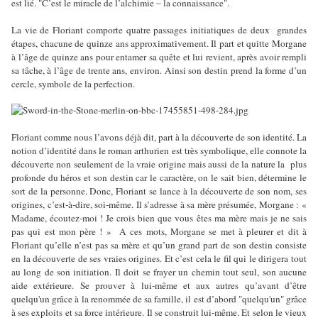
est lié. "C’est le miracle de l’alchimie – la connaissance".
La vie de Floriant comporte quatre passages initiatiques de deux grandes
étapes, chacune de quinze ans approximativement. Il part et quitte Morgane
à l’âge de quinze ans pour entamer sa quête et lui revient, après avoir rempli
sa tâche, à l’âge de trente ans, environ. Ainsi son destin prend la forme d’un
cercle, symbole de la perfection.
Floriant comme nous l’avons déjà dit, part à la découverte de son identité. La
notion d’identité dans le roman arthurien est très symbolique, elle connote la
découverte non seulement de la vraie origine mais aussi de la nature la plus
profonde du héros et son destin car le caractère, on le sait bien, détermine le
sort de la personne. Donc, Floriant se lance à la découverte de son nom, ses
origines, c’est-à-dire, soi-même. Il s’adresse à sa mère présumée, Morgane : «
Madame, écoutez-moi ! Je crois bien que vous êtes ma mère mais je ne sais
pas qui est mon père ! » A ces mots, Morgane se met à pleurer et dit à
Floriant qu’elle n’est pas sa mère et qu’un grand part de son destin consiste
en la découverte de ses vraies origines. Et c’est cela le fil qui le dirigera tout
au long de son initiation. Il doit se frayer un chemin tout seul, son aucune
aide extérieure. Se prouver à lui-même et aux autres qu’avant d’être
quelqu'un grâce à la renommée de sa famille, il est d’abord "quelqu'un" grâce
à ses exploits et sa force intérieure. Il se construit lui-même. Et selon le vieux