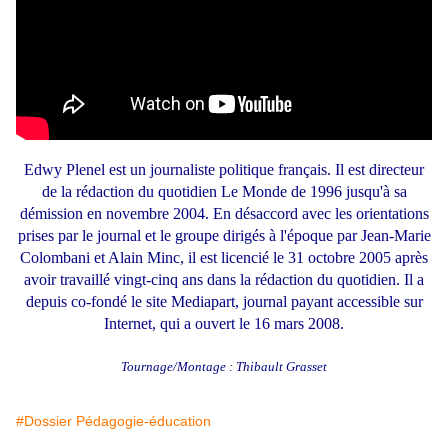
Edwy Plenel est un journaliste politique français. Il est directeur
de la rédaction du quotidien Le Monde de 1996 jusqu'à sa
démission en novembre 2004. En désaccord avec les orientations
prises par le journal et le groupe dirigés à l'époque par Jean-Marie
Colombani et Alain Minc, il est licencié le 31 octobre 2005 après
avoir travaillé vingt-cinq ans dans la rédaction du quotidien. Il a
depuis co-fondé le site Mediapart, journal payant accessible sur
Internet, qui a ouvert le 16 mars 2008.
Tournage/Montage : Thibault Grasset
#Dossier Pédagogie-éducation